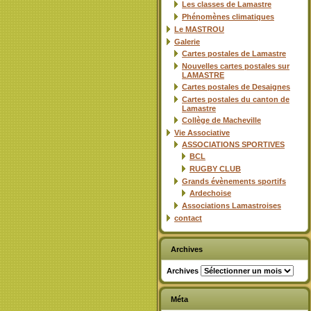
Les classes de Lamastre
Phénomènes climatiques
Le MASTROU
Galerie
Cartes postales de Lamastre
Nouvelles cartes postales sur
LAMASTRE
Cartes postales de Desaignes
Cartes postales du canton de
Lamastre
Collège de Macheville
Vie Associative
ASSOCIATIONS SPORTIVES
BCL
RUGBY CLUB
Grands évènements sportifs
Ardechoise
Associations Lamastroises
contact
Archives
Archives
Méta