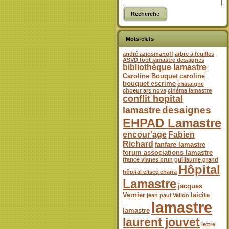
Mots-clefs
andré aziosmanoff
arbre a feuilles
ASVD foot lamastre desaignes
bibliothèque lamastre
Caroline Bouquet
caroline
bouquet escrime
chataigne
choeur ars nova
cinéma lamastre
conflit hopital
desaignes
lamastre
EHPAD Lamastre
encour'age
Fabien
Richard
fanfare lamastre
forum associations lamastre
france vianes brun
guillaume grand
Hôpital
hôpital elisee charra
Lamastre
jacques
Vernier
laicite
jean paul Vallon
lamastre
lamastre
laurent jouvet
lettre