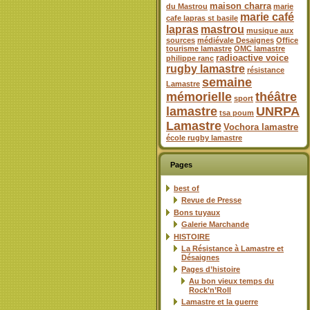
maison charra
du Mastrou
marie
marie café
cafe lapras st basile
lapras
mastrou
musique aux
sources
médiévale Desaignes
Office
tourisme lamastre
OMC lamastre
radioactive voice
philippe ranc
rugby lamastre
résistance
semaine
Lamastre
mémorielle
théâtre
sport
lamastre
UNRPA
tsa poum
Lamastre
Vochora lamastre
école rugby lamastre
Pages
best of
Revue de Presse
Bons tuyaux
Galerie Marchande
HISTOIRE
La Résistance à Lamastre et
Désaignes
Pages d’histoire
Au bon vieux temps du
Rock’n’Roll
Lamastre et la guerre