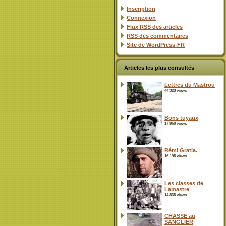
Inscription
Connexion
Flux
RSS
des articles
RSS
des commentaires
Site de WordPress-FR
Articles les plus consultés
Lettres du Mastrou
44 328 views
Bons tuyaux
17 968 views
Rémi Gratia.
16 195 views
Les classes de
Lamastre
14 835 views
CHASSE au
SANGLIER