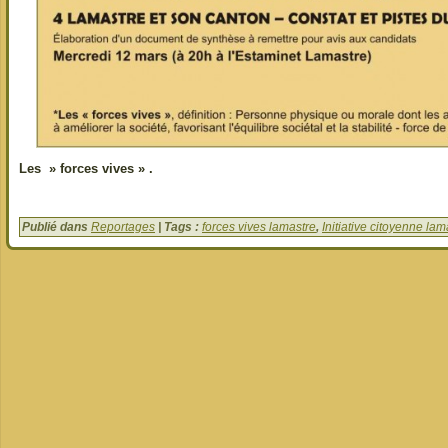
Les » forces vives » .
Publié dans
Reportages
| Tags :
forces vives lamastre
,
Initiative citoyenne lam