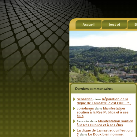
Accueil
best of
B
Derniers commentaires
Sebastien
Réparation de la
dans
digue de Lamastre, c’est OUF !!! ,
coriolanus
Manifestation
dans
soutien à la Res Publica et à ses
élus
Manifestation soutien
francois
dans
à la Res Publica et à ses élus
La digue de Lamastre, qui l’eut cru
Le Doux bien nommé.
?
dans