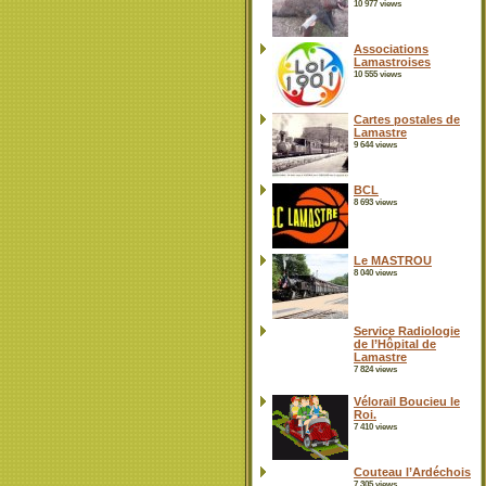
10 977 views
Associations
Lamastroises
10 555 views
Cartes postales de
Lamastre
9 644 views
BCL
8 693 views
Le MASTROU
8 040 views
Service Radiologie
de l’Hôpital de
Lamastre
7 824 views
Vélorail Boucieu le
Roi.
7 410 views
Couteau l’Ardéchois
7 305 views