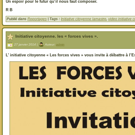
Un espoir pour le futur qu’il nous faut composer.
R B
Publié dans
Reportages
| Tags :
Initiative citoyenne lamastre
,
video initiative 
Initiative citoyenne. les « forces vives ».
27 janvier 2014 |
Auteur:
admin
L’ initiative citoyenne « Les forces vives » vous invite à débattre à l’