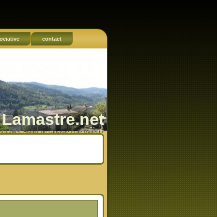
ociative
contact
Lamastre.net
Actualités, Histoire de Lamastre et de l'Ardèche