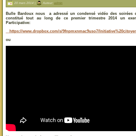
20 mars 2014 |
Auteur:
admin
Bulle Bardoux nous a adressé un condensé vidéo des soirées de 
constitué tout au long de ce premier trimestre 2014 un exer
Participative:
https://www.dropbox.com/s/9fnpmxnmac9uso7/Initiative%20citoy
ou