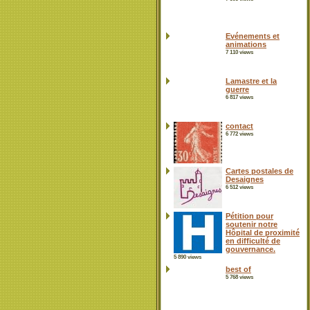
Evénements et
animations
7 110 views
Lamastre et la
guerre
6 817 views
contact
6 772 views
Cartes postales de
Desaignes
6 512 views
Pétition pour
soutenir notre
Hôpital de proximité
en difficulté de
gouvernance.
5 890 views
best of
5 768 views