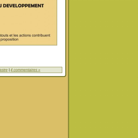
astre
|
4 commentaires »