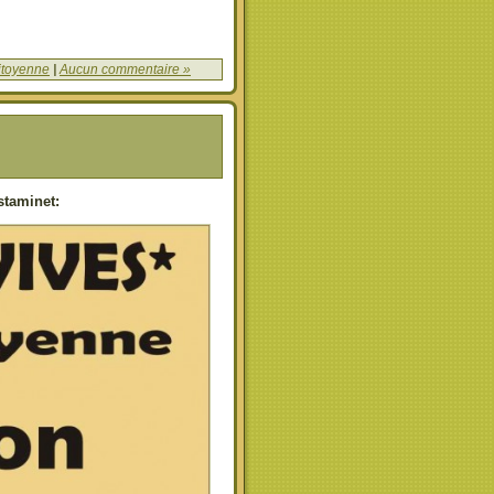
citoyenne
|
Aucun commentaire »
Estaminet: