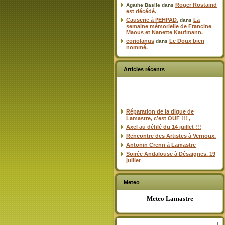
Roger Rostaind
Agathe Basile
dans
est décédé.
Causerie à l’EHPAD.
La
dans
semaine mémorielle de Francine
Maous et Nanette Kaufmann.
coriolanus
Le Doux bien
dans
nommé.
Articles récents
Réparation de la digue de
Lamastre, c’est OUF !!! ,
Axel au défilé du 14 juillet !!!
Rencontre des Artistes à Vernoux.
Antonin Crenn à Lamastre
Soirée Andalouse à Désaignes. 19
juillet
Meteo
Meteo Lamastre