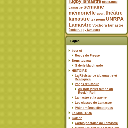
rugby lamastre
résistance
semaine
Lamastre
mémorielle
théâtre
sport
lamastre
UNRPA
tsa poum
Lamastre
Vochora lamastre
école rugby lamastre
Pages
best of
Revue de Presse
Bons tuyaux
Galerie Marchande
HISTOIRE
La Résistance à Lamastre et
Désaignes
Pages d’histoire
Au bon vieux temps du
Rock’n’Roll
Lamastre et la guerre
Les classes de Lamastre
Phénomènes climatiques
Le MASTROU
Galerie
Cartes postales de Lamastre