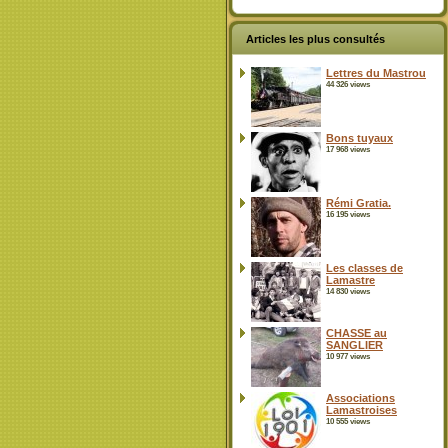
Articles les plus consultés
Lettres du Mastrou
44 326 views
Bons tuyaux
17 968 views
Rémi Gratia.
16 195 views
Les classes de
Lamastre
14 830 views
CHASSE au
SANGLIER
10 977 views
Associations
Lamastroises
10 555 views