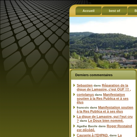
Accueil
best of
B
Derniers commentaires
Sebastien
Réparation de la
dans
digue de Lamastre, c’est OUF !!! ,
coriolanus
Manifestation
dans
soutien à la Res Publica et à ses
élus
Manifestation soutien
francois
dans
à la Res Publica et à ses élus
La digue de Lamastre, qui l’eut cru
Le Doux bien nommé.
?
dans
Roger Rostaind
Agathe Basile
dans
est décédé.
Causerie à l’EHPAD.
La
dans