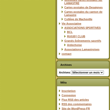
Nouvelles cartes postales sur
LAMASTRE
Cartes postales de Desaignes
Cartes postales du canton de
Lamastre
Collège de Macheville
Vie Associative
ASSOCIATIONS SPORTIVES
BCL
RUGBY CLUB
Grands évènements sportifs
Ardechoise
Associations Lamastroises
contact
Archives
Archives
Méta
Inscription
Connexion
Flux
RSS
des articles
RSS
des commentaires
Site de WordPress-FR