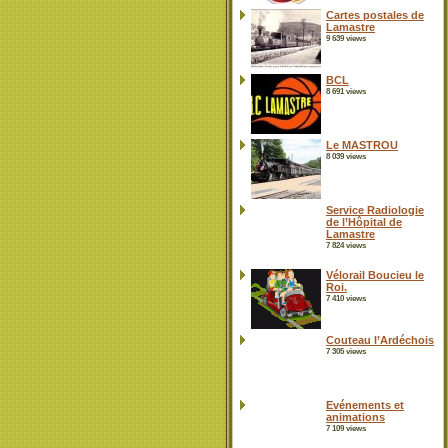
Cartes postales de
Lamastre
9 639 views
BCL
8 691 views
Le MASTROU
8 039 views
Service Radiologie
de l’Hôpital de
Lamastre
7 824 views
Vélorail Boucieu le
Roi.
7 410 views
Couteau l’Ardéchois
7 305 views
Evénements et
animations
7 109 views