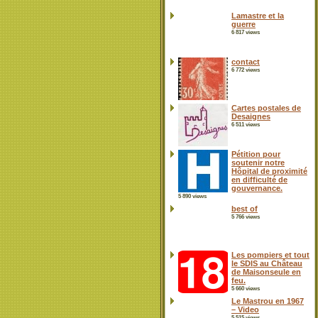
Lamastre et la
guerre
6 817 views
contact
6 772 views
Cartes postales de
Desaignes
6 511 views
Pétition pour
soutenir notre
Hôpital de proximité
en difficulté de
gouvernance.
5 890 views
best of
5 766 views
Les pompiers et tout
le SDIS au Château
de Maisonseule en
feu.
5 660 views
Le Mastrou en 1967
– Video
5 515 views