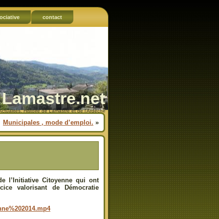
ociative
contact
Lamastre.net
Actualités, Histoire de Lamastre et de l'Ardèche
Municipales , mode d’emploi.
»
l’Initiative Citoyenne qui ont
cice valorisant de Démocratie
enne%202014.mp4