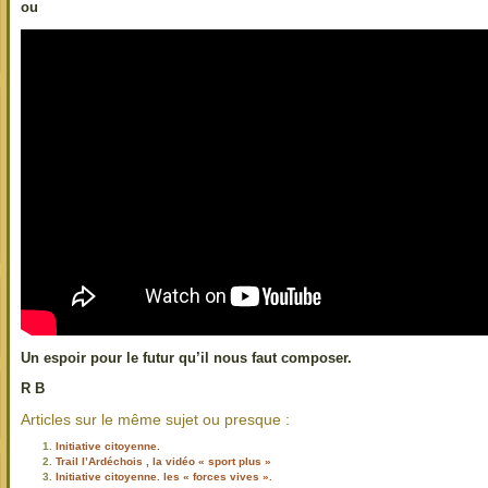
ou
Un espoir pour le futur qu’il nous faut composer.
R B
Articles sur le même sujet ou presque :
Initiative citoyenne.
Trail l’Ardéchois , la vidéo « sport plus »
Initiative citoyenne. les « forces vives ».