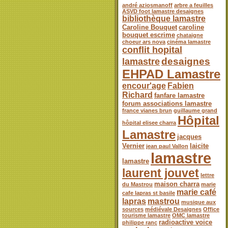
andré aziosmanoff
arbre a feuilles
ASVD foot lamastre desaignes
bibliothèque lamastre
Caroline Bouquet
caroline
bouquet escrime
chataigne
choeur ars nova
cinéma lamastre
conflit hopital
desaignes
lamastre
EHPAD Lamastre
encour'age
Fabien
Richard
fanfare lamastre
forum associations lamastre
france vianes brun
guillaume grand
Hôpital
hôpital elisee charra
Lamastre
jacques
Vernier
laicite
jean paul Vallon
lamastre
lamastre
laurent jouvet
lettre
maison charra
du Mastrou
marie
marie café
cafe lapras st basile
lapras
mastrou
musique aux
sources
médiévale Desaignes
Office
tourisme lamastre
OMC lamastre
radioactive voice
philippe ranc