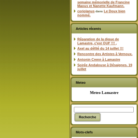
semaine mémorielle de Francine
Maous et Nanette Kaufmann.
coriolanus
Le Doux bien
dans
nommé.
Articles récents
Réparation de la digue de
Lamastre, c’est OUF !!! ,
Axel au défilé du 14 juillet !!!
Rencontre des Artistes à Vernoux.
Antonin Crenn à Lamastre
Soirée Andalouse à Désaignes. 19
juillet
Meteo
Meteo Lamastre
Mots-clefs