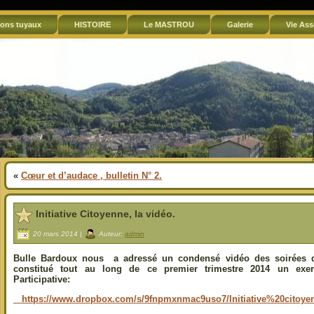
ons tuyaux
HISTOIRE
Le MASTROU
Galerie
Vie Ass
«
Cœur et d’audace , bulletin N° 2.
Initiative Citoyenne, la vidéo.
20 mars 2014 |
Auteur:
admin
Bulle Bardoux nous a adressé un condensé vidéo des soirées de 
constitué tout au long de ce premier trimestre 2014 un exer
Participative:
https://www.dropbox.com/s/9fnpmxnmac9uso7/Initiative%20citoy