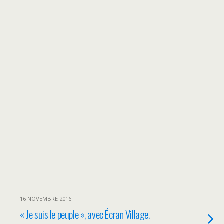
16 NOVEMBRE 2016
« Je suis le peuple », avec Écran Village.