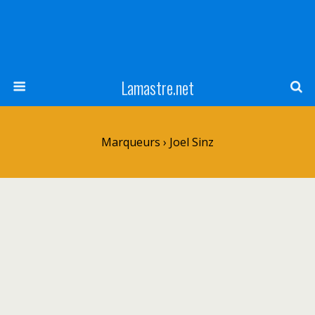
Lamastre.net
Marqueurs › Joel Sinz