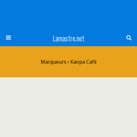
Lamastre.net
Marqueurs › Kaopa Café