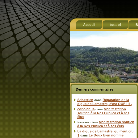
Accueil
best of
B
Derniers commentaires
Sebastien
Réparation de la
dans
digue de Lamastre, c’est OUF !!! ,
coriolanus
Manifestation
dans
soutien à la Res Publica et à ses
élus
Manifestation soutien
francois
dans
à la Res Publica et à ses élus
La digue de Lamastre, qui l’eut cru
Le Doux bien nommé.
?
dans