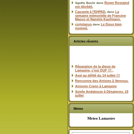
Roger Rostaind
Agathe Basile
dans
est décédé.
Causerie à l’EHPAD.
La
dans
semaine mémorielle de Francine
Maous et Nanette Kaufmann.
coriolanus
Le Doux bien
dans
nommé.
Articles récents
Réparation de la digue de
Lamastre, c’est OUF !!! ,
Axel au défilé du 14 juillet !!!
Rencontre des Artistes à Vernoux.
Antonin Crenn à Lamastre
Soirée Andalouse à Désaignes. 19
juillet
Meteo
Meteo Lamastre