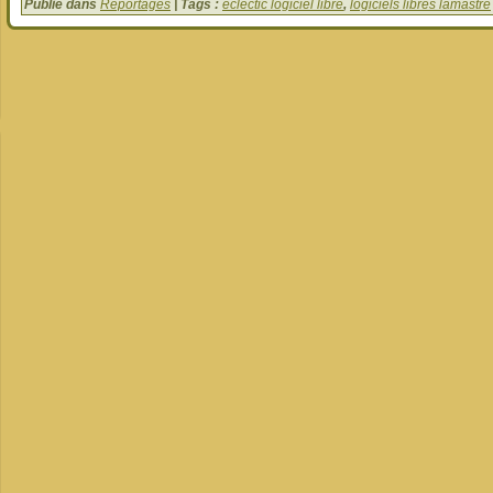
Publié dans
Reportages
| Tags :
eclectic logiciel libre
,
logiciels libres lamastre