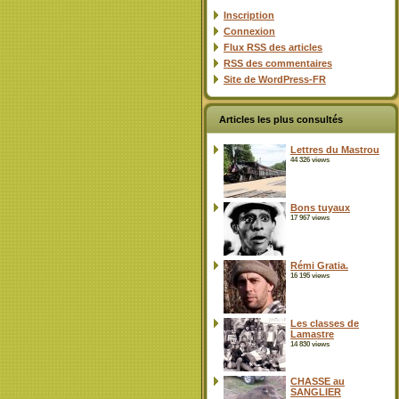
Inscription
Connexion
Flux
RSS
des articles
RSS
des commentaires
Site de WordPress-FR
Articles les plus consultés
Lettres du Mastrou
44 326 views
Bons tuyaux
17 967 views
Rémi Gratia.
16 195 views
Les classes de
Lamastre
14 830 views
CHASSE au
SANGLIER