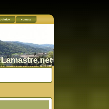
ociative
contact
Lamastre.net
Actualités, Histoire de Lamastre et de l'Ardèche