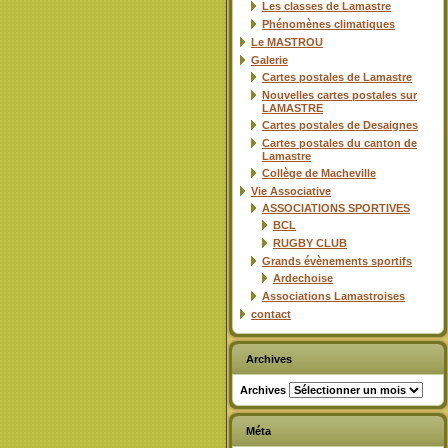
Les classes de Lamastre
Phénomènes climatiques
Le MASTROU
Galerie
Cartes postales de Lamastre
Nouvelles cartes postales sur
LAMASTRE
Cartes postales de Desaignes
Cartes postales du canton de
Lamastre
Collège de Macheville
Vie Associative
ASSOCIATIONS SPORTIVES
BCL
RUGBY CLUB
Grands évènements sportifs
Ardechoise
Associations Lamastroises
contact
Archives
Archives
Méta