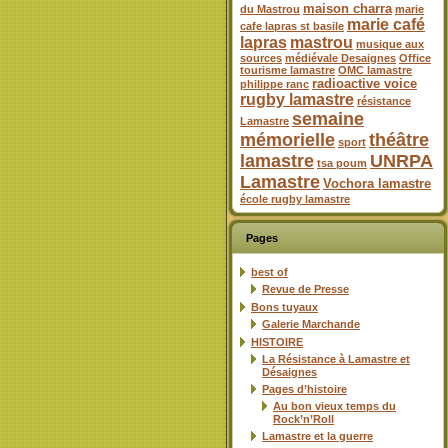
maison charra
du Mastrou
marie
marie café
cafe lapras st basile
lapras
mastrou
musique aux
sources
médiévale Desaignes
Office
tourisme lamastre
OMC lamastre
radioactive voice
philippe ranc
rugby lamastre
résistance
semaine
Lamastre
mémorielle
théâtre
sport
lamastre
UNRPA
tsa poum
Lamastre
Vochora lamastre
école rugby lamastre
Pages
best of
Revue de Presse
Bons tuyaux
Galerie Marchande
HISTOIRE
La Résistance à Lamastre et
Désaignes
Pages d’histoire
Au bon vieux temps du
Rock’n’Roll
Lamastre et la guerre