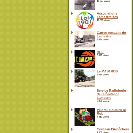
10 977 views
Associations
Lamastroises
10 555 views
Cartes postales de
Lamastre
9 636 views
BCL
8 691 views
Le MASTROU
8 039 views
Service Radiologie
de l’Hôpital de
Lamastre
7 824 views
Vélorail Boucieu le
Roi.
7 410 views
Couteau l’Ardéchois
7 305 views