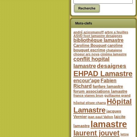
Mots-clefs
andré aziosmanoff
arbre a feuilles
ASVD foot lamastre desaignes
bibliothèque lamastre
Caroline Bouquet
caroline
bouquet escrime
chataigne
choeur ars nova
cinéma lamastre
conflit hopital
desaignes
lamastre
EHPAD Lamastre
encour'age
Fabien
Richard
fanfare lamastre
forum associations lamastre
france vianes brun
guillaume grand
Hôpital
hôpital elisee charra
Lamastre
jacques
Vernier
laicite
jean paul Vallon
lamastre
lamastre
laurent jouvet
lettre