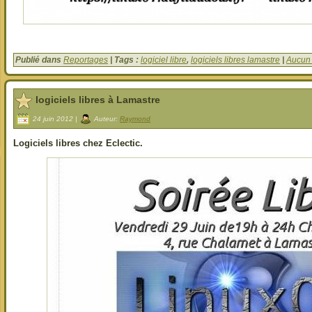
Publié dans
Reportages
| Tags :
logiciel libre
,
logiciels libres lamastre
|
Aucun
logiciels libres à Lamastre
24 juin 2012 |
Auteur:
Raymond
Logiciels libres chez Eclectic.