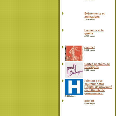
Evénements et
animations
7 109 views
Lamastre et la
guerre
6 817 views
contact
6 772 views
Cartes postales de
Desaignes
6 511 views
Pétition pour
soutenir notre
Hôpital de proximité
en difficulté de
gouvernance.
5 890 views
best of
5 766 views