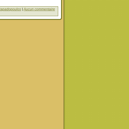
Papadopoulos
|
Aucun commentaire