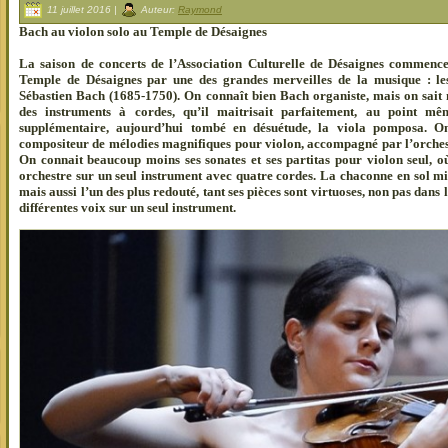
11 juillet 2016 |
Auteur:
Raymond
Bach au violon solo au Temple de Désaignes
La saison de concerts de l’Association Culturelle de Désaignes commence
Temple de Désaignes par une des grandes merveilles de la musique : les
Sébastien Bach (1685-1750). On connaît bien Bach organiste, mais on sait 
des instruments à cordes, qu’il maitrisait parfaitement, au point m
supplémentaire, aujourd’hui tombé en désuétude, la viola pomposa.
compositeur de mélodies magnifiques pour violon, accompagné par l’orchestr
On connait beaucoup moins ses sonates et ses partitas pour violon seul, où
orchestre sur un seul instrument avec quatre cordes. La chaconne en sol mi
mais aussi l’un des plus redouté, tant ses pièces sont virtuoses, non pas dans 
différentes voix sur un seul instrument.