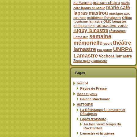
maison charra
du Mastrou
marie
marie café
cafe lapras st basile
lapras
mastrou
musique aux
sources
médiévale Desaignes
Office
tourisme lamastre
OMC lamastre
radioactive voice
philippe ranc
rugby lamastre
résistance
semaine
Lamastre
mémorielle
théâtre
sport
lamastre
UNRPA
tsa poum
Lamastre
Vochora lamastre
école rugby lamastre
Pages
best of
Revue de Presse
Bons tuyaux
Galerie Marchande
HISTOIRE
La Résistance à Lamastre et
Désaignes
Pages d’histoire
Au bon vieux temps du
Rock’n’Roll
Lamastre et la guerre