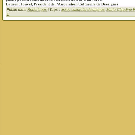
Laurent Jouvet, Président de l’Association Culturelle de Désaignes
Publié dans
Reportages
| Tags :
assoc culturelle desaignes
,
Marie-Claudine 
»