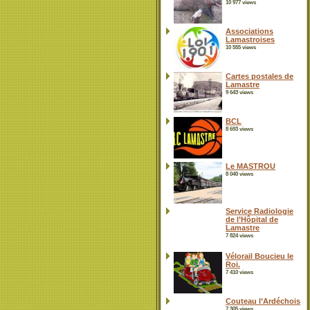
10 977 views
Associations
Lamastroises
10 555 views
Cartes postales de
Lamastre
9 643 views
BCL
8 693 views
Le MASTROU
8 040 views
Service Radiologie
de l’Hôpital de
Lamastre
7 824 views
Vélorail Boucieu le
Roi.
7 410 views
Couteau l’Ardéchois
7 305 views