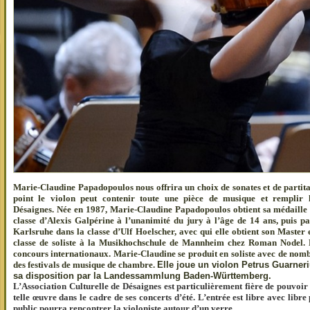
Marie-Claudine Papadopoulos nous offrira un choix de sonates et de partita
point le violon peut contenir toute une pièce de musique et remplir
Désaignes.
Née en 1987,
Marie-Claudine Papadopoulos
obtient sa médaill
classe d’Alexis Galpérine à l’unanimité du jury à l’âge de 14 ans, puis p
Karlsruhe dans la classe d’Ulf Hoelscher, avec qui elle obtient son Master 
classe de soliste à la Musikhochschule de Mannheim chez Roman Nodel. 
concours internationaux.
Marie-Claudine se produit en soliste avec de nom
des festivals de musique de chambre.
Elle joue un violon Petrus Guarner
sa disposition par la Landessammlung Baden-Württemberg.
L’Association Culturelle de Désaignes est particulièrement fière de pouvoir 
telle œuvre dans le cadre de ses concerts d’été. L’entrée est libre avec libre 
public pourra rencontrer la violoniste autour d’un verre.