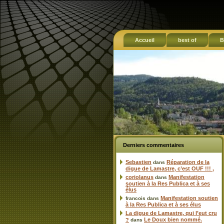
Accueil
best of
B
Derniers commentaires
Sebastien
Réparation de la
dans
digue de Lamastre, c’est OUF !!! ,
coriolanus
Manifestation
dans
soutien à la Res Publica et à ses
élus
Manifestation soutien
francois
dans
à la Res Publica et à ses élus
La digue de Lamastre, qui l’eut cru
Le Doux bien nommé.
?
dans