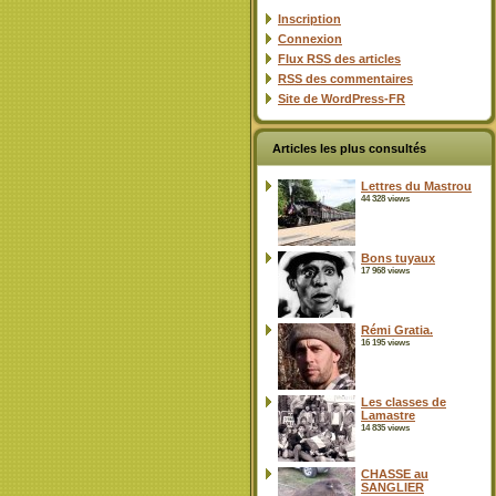
Inscription
Connexion
Flux
RSS
des articles
RSS
des commentaires
Site de WordPress-FR
Articles les plus consultés
Lettres du Mastrou
44 328 views
Bons tuyaux
17 968 views
Rémi Gratia.
16 195 views
Les classes de
Lamastre
14 835 views
CHASSE au
SANGLIER