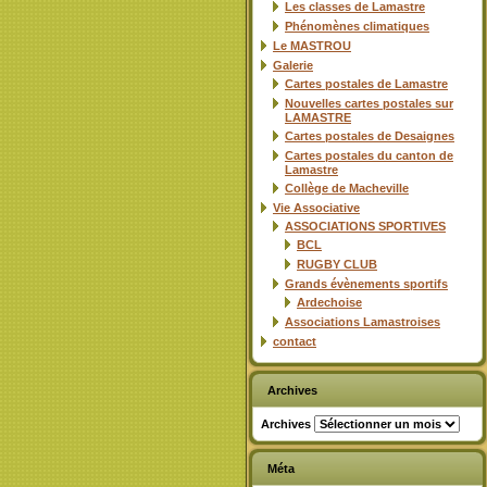
Les classes de Lamastre
Phénomènes climatiques
Le MASTROU
Galerie
Cartes postales de Lamastre
Nouvelles cartes postales sur
LAMASTRE
Cartes postales de Desaignes
Cartes postales du canton de
Lamastre
Collège de Macheville
Vie Associative
ASSOCIATIONS SPORTIVES
BCL
RUGBY CLUB
Grands évènements sportifs
Ardechoise
Associations Lamastroises
contact
Archives
Archives
Méta