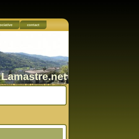
ociative
contact
Lamastre.net
Actualités, Histoire de Lamastre et de l'Ardèche