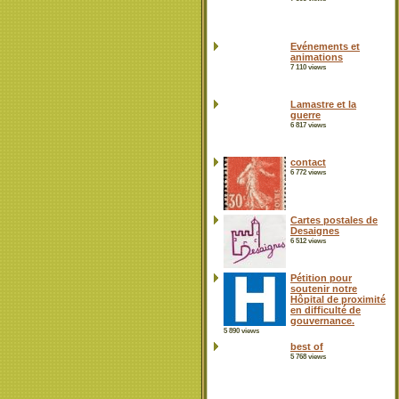
Evénements et
animations
7 110 views
Lamastre et la
guerre
6 817 views
contact
6 772 views
Cartes postales de
Desaignes
6 512 views
Pétition pour
soutenir notre
Hôpital de proximité
en difficulté de
gouvernance.
5 890 views
best of
5 768 views