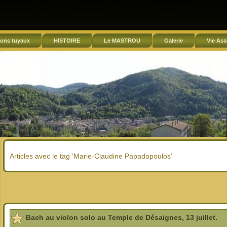
ons tuyaux
HISTOIRE
Le MASTROU
Galerie
Vie Ass
Articles avec le tag ‘Marie-Claudine Papadopoulos’
Bach au violon solo au Temple de Désaignes, 13 juillet.