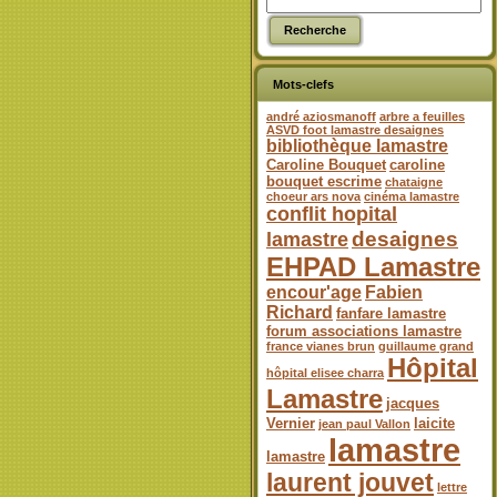
Mots-clefs
andré aziosmanoff
arbre a feuilles
ASVD foot lamastre desaignes
bibliothèque lamastre
Caroline Bouquet
caroline
bouquet escrime
chataigne
choeur ars nova
cinéma lamastre
conflit hopital
desaignes
lamastre
EHPAD Lamastre
encour'age
Fabien
Richard
fanfare lamastre
forum associations lamastre
france vianes brun
guillaume grand
Hôpital
hôpital elisee charra
Lamastre
jacques
Vernier
laicite
jean paul Vallon
lamastre
lamastre
laurent jouvet
lettre