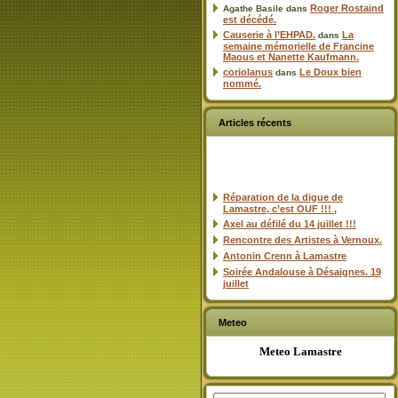
Roger Rostaind
Agathe Basile
dans
est décédé.
Causerie à l’EHPAD.
La
dans
semaine mémorielle de Francine
Maous et Nanette Kaufmann.
coriolanus
Le Doux bien
dans
nommé.
Articles récents
Réparation de la digue de
Lamastre, c’est OUF !!! ,
Axel au défilé du 14 juillet !!!
Rencontre des Artistes à Vernoux.
Antonin Crenn à Lamastre
Soirée Andalouse à Désaignes. 19
juillet
Meteo
Meteo Lamastre