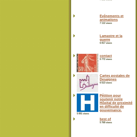
Evénements et
animations
7 112 views
Lamastre et la
guerre
6 817 views
contact
6 772 views
Cartes postales de
Desaignes
6 513 views
Pétition pour
soutenir notre
Hôpital de proximité
en difficulté de
gouvernance.
5 891 views
best of
5 768 views