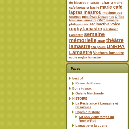
maison charra
du Mastrou
marie
marie café
cafe lapras st basile
lapras
mastrou
musique aux
sources
médiévale Desaignes
Office
tourisme lamastre
OMC lamastre
radioactive voice
philippe ranc
rugby lamastre
résistance
semaine
Lamastre
mémorielle
théâtre
sport
lamastre
UNRPA
tsa poum
Lamastre
Vochora lamastre
école rugby lamastre
Pages
best of
Revue de Presse
Bons tuyaux
Galerie Marchande
HISTOIRE
La Résistance à Lamastre et
Désaignes
Pages d’histoire
Au bon vieux temps du
Rock’n’Roll
Lamastre et la guerre