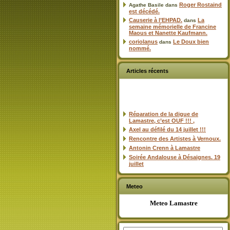
Roger Rostaind
Agathe Basile
dans
est décédé.
Causerie à l’EHPAD.
La
dans
semaine mémorielle de Francine
Maous et Nanette Kaufmann.
coriolanus
Le Doux bien
dans
nommé.
Articles récents
Réparation de la digue de
Lamastre, c’est OUF !!! ,
Axel au défilé du 14 juillet !!!
Rencontre des Artistes à Vernoux.
Antonin Crenn à Lamastre
Soirée Andalouse à Désaignes. 19
juillet
Meteo
Meteo Lamastre