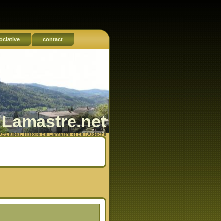
ociative
contact
Lamastre.net
Actualités, Histoire de Lamastre et de l'Ardèche