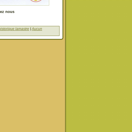
hez nous
istorique lamastre
|
Aucun