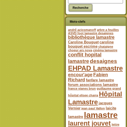
Mots-clefs
andré aziosmanoff
arbre a feuilles
ASVD foot lamastre desaignes
bibliothèque lamastre
Caroline Bouquet
caroline
bouquet escrime
chataigne
choeur ars nova
cinéma lamastre
conflit hopital
desaignes
lamastre
EHPAD Lamastre
encour'age
Fabien
Richard
fanfare lamastre
forum associations lamastre
france vianes brun
guillaume grand
Hôpital
hôpital elisee charra
Lamastre
jacques
Vernier
laicite
jean paul Vallon
lamastre
lamastre
laurent jouvet
lettre