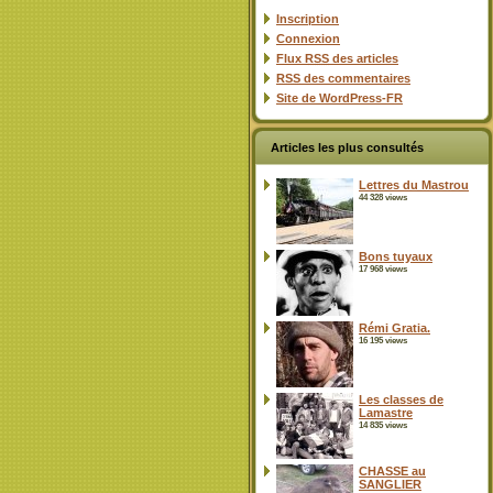
Inscription
Connexion
Flux
RSS
des articles
RSS
des commentaires
Site de WordPress-FR
Articles les plus consultés
Lettres du Mastrou
44 328 views
Bons tuyaux
17 968 views
Rémi Gratia.
16 195 views
Les classes de
Lamastre
14 835 views
CHASSE au
SANGLIER