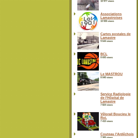
10 977 views
Associations
Lamastroises
10 555 views
Cartes postales de
Lamastre
9 644 views
BCL
8 693 views
Le MASTROU
8 040 views
Service Radiologie
de l’Hôpital de
Lamastre
7 824 views
Vélorail Boucieu le
Roi.
7 410 views
Couteau l’Ardéchois
7 305 views