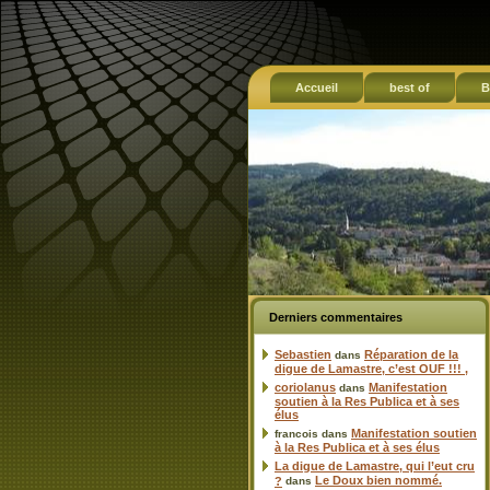
Accueil
best of
B
Derniers commentaires
Sebastien
Réparation de la
dans
digue de Lamastre, c’est OUF !!! ,
coriolanus
Manifestation
dans
soutien à la Res Publica et à ses
élus
Manifestation soutien
francois
dans
à la Res Publica et à ses élus
La digue de Lamastre, qui l’eut cru
Le Doux bien nommé.
?
dans