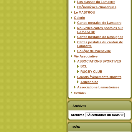
Les classes de Lamastre
Phénomènes climatiques
Le MASTROU
Galerie
Cartes postales de Lamastre
Nouvelles cartes postales sur
LAMASTRE
Cartes postales de Desaignes
Cartes postales du canton de
Lamastre
Collège de Macheville
Vie Associative
ASSOCIATIONS SPORTIVES
BCL
RUGBY CLUB
Grands évènements sportifs
Ardechoise
Associations Lamastroises
contact
Archives
Archives
Méta