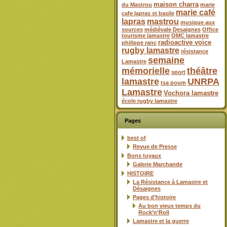
maison charra
du Mastrou
marie
marie café
cafe lapras st basile
lapras
mastrou
musique aux
sources
médiévale Desaignes
Office
tourisme lamastre
OMC lamastre
radioactive voice
philippe ranc
rugby lamastre
résistance
semaine
Lamastre
mémorielle
théâtre
sport
lamastre
UNRPA
tsa poum
Lamastre
Vochora lamastre
école rugby lamastre
Pages
best of
Revue de Presse
Bons tuyaux
Galerie Marchande
HISTOIRE
La Résistance à Lamastre et
Désaignes
Pages d’histoire
Au bon vieux temps du
Rock’n’Roll
Lamastre et la guerre