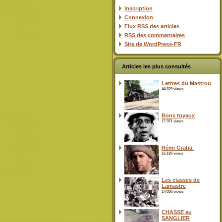
Inscription
Connexion
Flux
RSS
des articles
RSS
des commentaires
Site de WordPress-FR
Articles les plus consultés
Lettres du Mastrou
44 329 views
Bons tuyaux
17 971 views
Rémi Gratia.
16 195 views
Les classes de
Lamastre
14 836 views
CHASSE au
SANGLIER