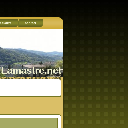
ociative
contact
Lamastre.net
Actualités, Histoire de Lamastre et de l'Ardèche