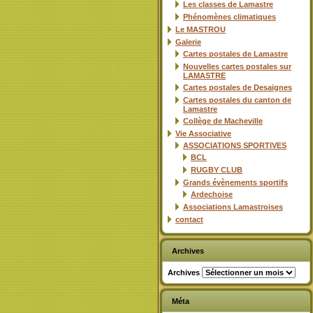
Les classes de Lamastre
Phénomènes climatiques
Le MASTROU
Galerie
Cartes postales de Lamastre
Nouvelles cartes postales sur
LAMASTRE
Cartes postales de Desaignes
Cartes postales du canton de
Lamastre
Collège de Macheville
Vie Associative
ASSOCIATIONS SPORTIVES
BCL
RUGBY CLUB
Grands évènements sportifs
Ardechoise
Associations Lamastroises
contact
Archives
Archives
Méta