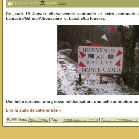
18 janvier 2012 |
Auteur:
admin
Ce jeudi 19 Janvier effervescence cantonale et extra cantonale 
Lamastre/Gilhoc/Alboussière et Labatie/La louvesc
Une belle épreuve, une grosse médiatisation, une belle animation po
Lire la suite de cette entrée »
Publié dans
Reportages
| Tags :
monte carlo lamastre
|
Aucun commentaire »