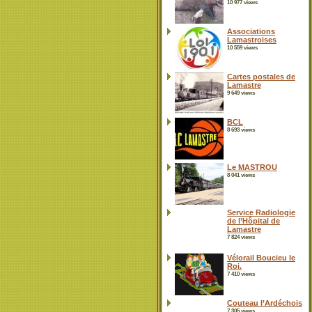
10 977 views
Associations
Lamastroises
10 559 views
Cartes postales de
Lamastre
9 649 views
BCL
8 693 views
Le MASTROU
8 041 views
Service Radiologie
de l’Hôpital de
Lamastre
7 824 views
Vélorail Boucieu le
Roi.
7 410 views
Couteau l’Ardéchois
7 305 views