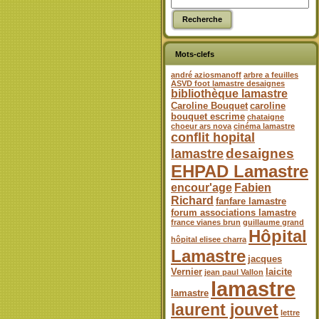
Mots-clefs
andré aziosmanoff
arbre a feuilles
ASVD foot lamastre desaignes
bibliothèque lamastre
Caroline Bouquet
caroline
bouquet escrime
chataigne
choeur ars nova
cinéma lamastre
conflit hopital
desaignes
lamastre
EHPAD Lamastre
encour'age
Fabien
Richard
fanfare lamastre
forum associations lamastre
france vianes brun
guillaume grand
Hôpital
hôpital elisee charra
Lamastre
jacques
Vernier
laicite
jean paul Vallon
lamastre
lamastre
laurent jouvet
lettre