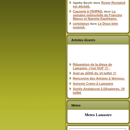
Roger Rostaind
Agathe Basile
dans
est décédé.
Causerie à l’EHPAD.
La
dans
semaine mémorielle de Francine
Maous et Nanette Kaufmann.
coriolanus
Le Doux bien
dans
nommé.
Articles récents
Réparation de la digue de
Lamastre, c’est OUF !!! ,
Axel au défilé du 14 juillet !!!
Rencontre des Artistes à Vernoux.
Antonin Crenn à Lamastre
Soirée Andalouse à Désaignes. 19
juillet
Meteo
Meteo Lamastre