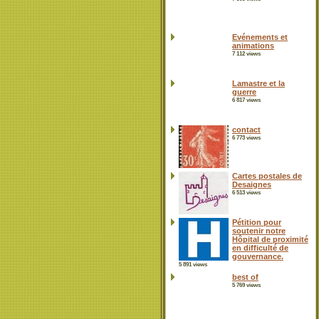
Evénements et
animations
7 112 views
Lamastre et la
guerre
6 817 views
contact
6 773 views
Cartes postales de
Desaignes
6 513 views
Pétition pour
soutenir notre
Hôpital de proximité
en difficulté de
gouvernance.
5 891 views
best of
5 769 views