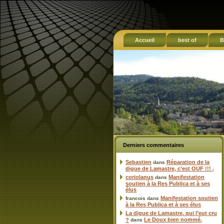
Accueil
best of
B
Derniers commentaires
Sebastien
Réparation de la
dans
digue de Lamastre, c’est OUF !!! ,
coriolanus
Manifestation
dans
soutien à la Res Publica et à ses
élus
Manifestation soutien
francois
dans
à la Res Publica et à ses élus
La digue de Lamastre, qui l’eut cru
Le Doux bien nommé.
?
dans