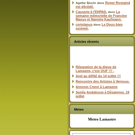
Roger Rostaind
Agathe Basile
dans
est décédé.
Causerie à l’EHPAD.
La
dans
semaine mémorielle de Francine
Maous et Nanette Kaufmann.
coriolanus
Le Doux bien
dans
nommé.
Articles récents
Réparation de la digue de
Lamastre, c’est OUF !!! ,
Axel au défilé du 14 juillet !!!
Rencontre des Artistes à Vernoux.
Antonin Crenn à Lamastre
Soirée Andalouse à Désaignes. 19
juillet
Meteo
Meteo Lamastre