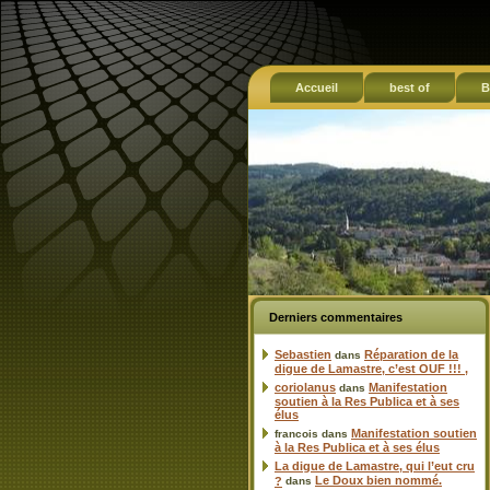
Accueil
best of
B
Derniers commentaires
Sebastien
Réparation de la
dans
digue de Lamastre, c’est OUF !!! ,
coriolanus
Manifestation
dans
soutien à la Res Publica et à ses
élus
Manifestation soutien
francois
dans
à la Res Publica et à ses élus
La digue de Lamastre, qui l’eut cru
Le Doux bien nommé.
?
dans