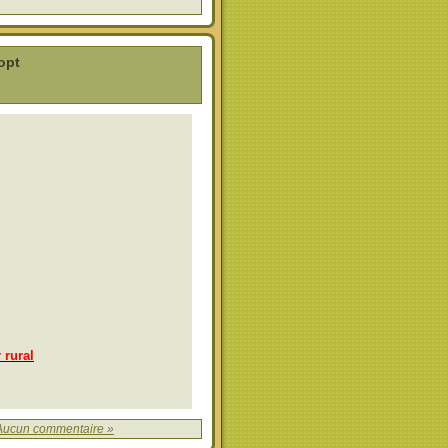
opt
 rural
Aucun commentaire »