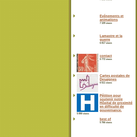
Evénements et
animations
7 109 views
Lamastre et la
guerre
6 817 views
contact
6 772 views
Cartes postales de
Desaignes
6 511 views
Pétition pour
soutenir notre
Hôpital de proximité
en difficulté de
gouvernance.
5 890 views
best of
5 766 views