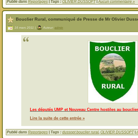
Publié dans
Reportages
| Tags :
OLIVIER DUSSOPT
|
Aucun commentaire »
Bouclier Rural, communiqué de Presse de Mr Olivier Duss
16 mars 2011 |
Auteur:
admin
Les députés UMP et Nouveau Centre hostiles au bouclier
Lire la suite de cette entrée »
Publié dans
Reportages
| Tags :
dussopt bouclier rural
,
OLIVIER DUSSOPT
|