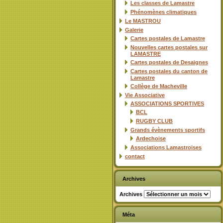
Les classes de Lamastre
Phénomènes climatiques
Le MASTROU
Galerie
Cartes postales de Lamastre
Nouvelles cartes postales sur
LAMASTRE
Cartes postales de Desaignes
Cartes postales du canton de
Lamastre
Collège de Macheville
Vie Associative
ASSOCIATIONS SPORTIVES
BCL
RUGBY CLUB
Grands évènements sportifs
Ardechoise
Associations Lamastroises
contact
Archives
Archives
Méta