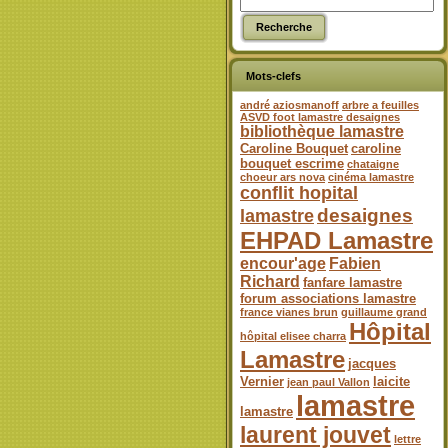
Mots-clefs
andré aziosmanoff
arbre a feuilles
ASVD foot lamastre desaignes
bibliothèque lamastre
Caroline Bouquet
caroline
bouquet escrime
chataigne
choeur ars nova
cinéma lamastre
conflit hopital
desaignes
lamastre
EHPAD Lamastre
encour'age
Fabien
Richard
fanfare lamastre
forum associations lamastre
france vianes brun
guillaume grand
Hôpital
hôpital elisee charra
Lamastre
jacques
Vernier
laicite
jean paul Vallon
lamastre
lamastre
laurent jouvet
lettre