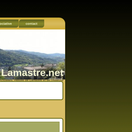
ociative
contact
Lamastre.net
Actualités, Histoire de Lamastre et de l'Ardèche