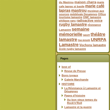
maison charra
du Mastrou
marie
marie café
cafe lapras st basile
lapras
mastrou
musique aux
sources
médiévale Desaignes
Office
tourisme lamastre
OMC lamastre
radioactive voice
philippe ranc
rugby lamastre
résistance
semaine
Lamastre
mémorielle
théâtre
sport
lamastre
UNRPA
tsa poum
Lamastre
Vochora lamastre
école rugby lamastre
Pages
best of
Revue de Presse
Bons tuyaux
Galerie Marchande
HISTOIRE
La Résistance à Lamastre et
Désaignes
Pages d’histoire
Au bon vieux temps du
Rock’n’Roll
Lamastre et la guerre