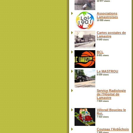
10 977 views
Associations
Lamastroises
10 555 views
Cartes postales de
Lamastre
9 640 views
BCL
8 691 views
Le MASTROU
8 039 views
Service Radiologie
de l’Hôpital de
Lamastre
7 824 views
Vélorail Boucieu le
Roi.
7 410 views
Couteau l’Ardéchois
7 305 views