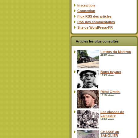
Inscription
Connexion
Flux
RSS
des articles
RSS
des commentaires
Site de WordPress-FR
Articles les plus consultés
Lettres du Mastrou
44 325 views
Bons tuyaux
17 967 views
Rémi Gratia.
16 194 views
Les classes de
Lamastre
14 828 views
CHASSE au
SANGLIER