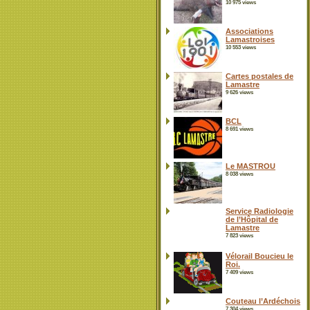
10 975 views
Associations
Lamastroises
10 553 views
Cartes postales de
Lamastre
9 626 views
BCL
8 691 views
Le MASTROU
8 038 views
Service Radiologie
de l’Hôpital de
Lamastre
7 823 views
Vélorail Boucieu le
Roi.
7 409 views
Couteau l’Ardéchois
7 304 views