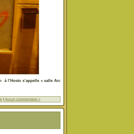
n à l’Hosto s’appelle « salle Arc
re
|
Aucun commentaire »