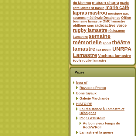
maison charra
du Mastrou
marie
marie café
cafe lapras st basile
lapras
mastrou
musique aux
sources
médiévale Desaignes
Office
tourisme lamastre
OMC lamastre
radioactive voice
philippe ranc
rugby lamastre
résistance
semaine
Lamastre
mémorielle
théâtre
sport
lamastre
UNRPA
tsa poum
Lamastre
Vochora lamastre
école rugby lamastre
Pages
best of
Revue de Presse
Bons tuyaux
Galerie Marchande
HISTOIRE
La Résistance à Lamastre et
Désaignes
Pages d’histoire
Au bon vieux temps du
Rock’n’Roll
Lamastre et la guerre