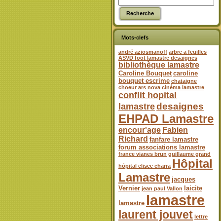
Mots-clefs
andré aziosmanoff
arbre a feuilles
ASVD foot lamastre desaignes
bibliothèque lamastre
Caroline Bouquet
caroline
bouquet escrime
chataigne
choeur ars nova
cinéma lamastre
conflit hopital
desaignes
lamastre
EHPAD Lamastre
encour'age
Fabien
Richard
fanfare lamastre
forum associations lamastre
france vianes brun
guillaume grand
Hôpital
hôpital elisee charra
Lamastre
jacques
Vernier
laicite
jean paul Vallon
lamastre
lamastre
laurent jouvet
lettre