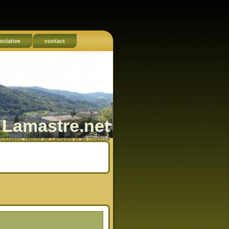
ociative
contact
Lamastre.net
Actualités, Histoire de Lamastre et de l'Ardèche