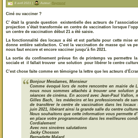
8 avril 2021 |
Auteur:
Raymond
Ciné ou vacciner ?
C’ était la grande question existentielle des acteurs de l’associati
projection s’était transformée en centre de vaccination lorsque l’op
un centre de vaccination début 21 a été saisie.
La fonctionnalité des locaux a été et est parfaite pour cette mise e
donne entière satisfaction. C’est la vaccination de masse qui va pe
nous faut encore et encore vacciner jusqu’à fin 2021.
La sortie du confinement prévue fin de printemps va permettre la 
sociale et il fallait trouver une solution pour libérer le centre cultur
C’est chose faite comme en témoigne la lettre que les acteurs d’Écran
Bonjour Mesdames, Monsieur
Comme évoqué lors de notre rencontre en mairie de L
nous nous sommes attachés à trouver une solution po
séances de cinéma. En accord avec Jean-Paul Vallon, ma
Gilles Bach, les médecins et les professionnels de san
de transférer le centre de vaccination dans les locaux
juin 2021, libérant ainsi la grande salle du centre culture
Nous souhaitons que cette information vous permette d’e
en place votre programmation dans les meilleures condi
Cordialement
Avec nos sincères salutations
Jacky Chosson
Bernadette Malard