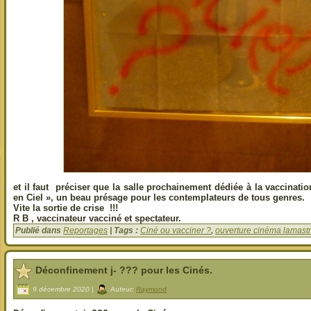
et il faut préciser que la salle prochainement dédiée à la vaccinatio
en Ciel », un beau présage pour les contemplateurs de tous genres.
Vite la sortie de crise !!!
R B , vaccinateur vacciné et spectateur.
Publié dans
Reportages
| Tags :
Ciné ou vacciner ?
,
ouverture cinéma lamast
Déconfinement j- ??? pour les Cinés.
9 décembre 2020 |
Auteur:
Raymond