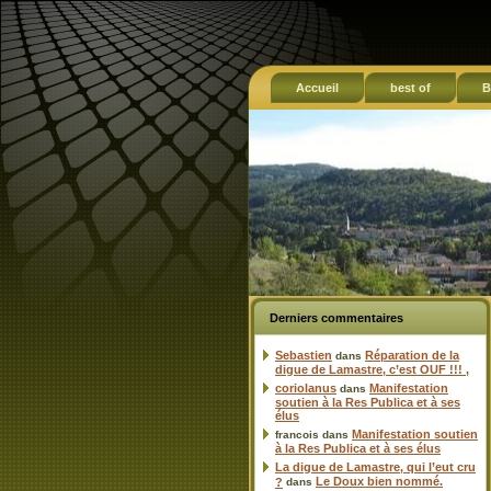
Accueil
best of
B
Derniers commentaires
Sebastien
Réparation de la
dans
digue de Lamastre, c’est OUF !!! ,
coriolanus
Manifestation
dans
soutien à la Res Publica et à ses
élus
Manifestation soutien
francois
dans
à la Res Publica et à ses élus
La digue de Lamastre, qui l’eut cru
Le Doux bien nommé.
?
dans