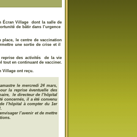
on Écran Village dont la salle de
portunité de bâtir dans l’urgence
n place, le centre de vaccination
rmettre une sortie de crise et il
reprise des activités de la vie
el tout en continuant de vacciner.
 Village ont reçu.
amastre le mercredi 24 mars,
ur la reprise éventuelle des
ire, le directeur de l’hôpital
té concernés, il a été convenu
 de l’hôpital à compter du 1er
l.
nvisager l’avenir et de mettre
tions.