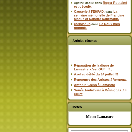
Roger Rostaind
Agathe Basile
dans
est décédé.
Causerie à l’EHPAD.
La
dans
semaine mémorielle de Francine
Maous et Nanette Kaufmann.
coriolanus
Le Doux bien
dans
nommé.
Articles récents
Réparation de la digue de
Lamastre, c’est OUF !!! ,
Axel au défilé du 14 juillet !!!
Rencontre des Artistes à Vernoux.
Antonin Crenn à Lamastre
Soirée Andalouse à Désaignes. 19
juillet
Meteo
Meteo Lamastre