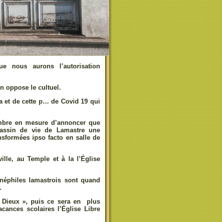
e nous aurons l’autorisation
on oppose le cultuel.
na et de cette p… de Covid 19 qui
mbre en mesure d’annoncer que
bassin de vie de Lamastre une
ansformées ipso facto en salle de
ille, au Temple et à la l’Église
inéphiles lamastrois sont quand
.
s Dieux », puis ce sera en plus
ances scolaires l’Église Libre