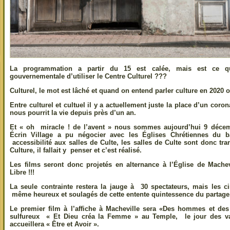
La programmation a partir du 15 est calée, mais est ce qu
gouvernementale d’utiliser le Centre Culturel ???
Culturel, le mot est lâché et quand on entend parler culture en 2020 
Entre culturel et cultuel il y a actuellement juste la place d’un coro
nous pourrit la vie depuis près d’un an.
Et « oh miracle ! de l’avent » nous sommes aujourd’hui 9 déce
Écrin Village a pu négocier avec les Églises Chrétiennes du 
accessibilité aux salles de Culte, les salles de Culte sont donc tr
Culture, il fallait y penser et c’est réalisé.
Les films seront donc projetés en alternance à l’Église de Machev
Libre !!!
La seule contrainte restera la jauge à 30 spectateurs, mais les c
même heureux et soulagés de cette entente quintessence du partage
Le premier film à l’affiche à Macheville sera «Des hommes et de
sulfureux « Et Dieu créa la Femme » au Temple, le jour des vac
accueillera « Être et Avoir ».