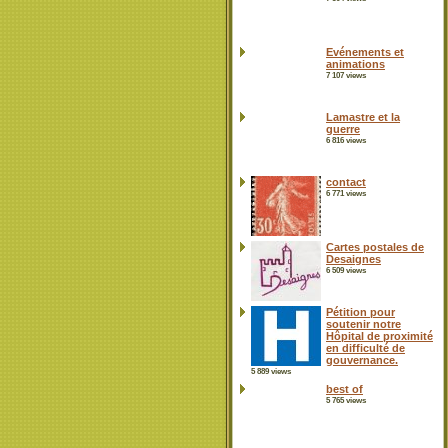
Evénements et
animations
7 107 views
Lamastre et la
guerre
6 816 views
contact
6 771 views
Cartes postales de
Desaignes
6 509 views
Pétition pour
soutenir notre
Hôpital de proximité
en difficulté de
gouvernance.
5 889 views
best of
5 765 views