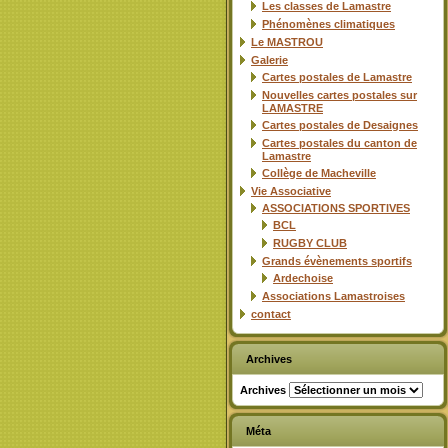
Les classes de Lamastre
Phénomènes climatiques
Le MASTROU
Galerie
Cartes postales de Lamastre
Nouvelles cartes postales sur
LAMASTRE
Cartes postales de Desaignes
Cartes postales du canton de
Lamastre
Collège de Macheville
Vie Associative
ASSOCIATIONS SPORTIVES
BCL
RUGBY CLUB
Grands évènements sportifs
Ardechoise
Associations Lamastroises
contact
Archives
Archives
Méta