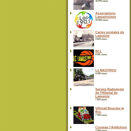
10 975 views
Associations
Lamastroises
10 555 views
Cartes postales de
Lamastre
9 629 views
BCL
8 691 views
Le MASTROU
8 038 views
Service Radiologie
de l’Hôpital de
Lamastre
7 823 views
Vélorail Boucieu le
Roi.
7 409 views
Couteau l’Ardéchois
7 304 views