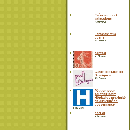
Evénements et
animations
7 108 views
Lamastre et la
guerre
6 817 views
contact
6 771 views
Cartes postales de
Desaignes
6 510 views
Pétition pour
soutenir notre
Hôpital de proximité
en difficulté de
gouvernance.
5 889 views
best of
5 765 views