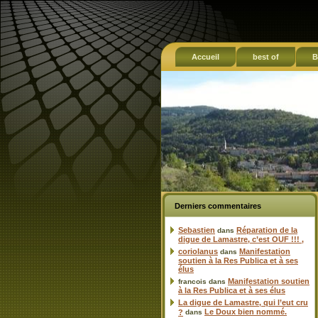
Accueil
best of
B
Derniers commentaires
Sebastien
Réparation de la
dans
digue de Lamastre, c’est OUF !!! ,
coriolanus
Manifestation
dans
soutien à la Res Publica et à ses
élus
Manifestation soutien
francois
dans
à la Res Publica et à ses élus
La digue de Lamastre, qui l’eut cru
Le Doux bien nommé.
?
dans