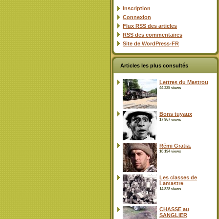
Inscription
Connexion
Flux
RSS
des articles
RSS
des commentaires
Site de WordPress-FR
Articles les plus consultés
Lettres du Mastrou
44 325 views
Bons tuyaux
17 967 views
Rémi Gratia.
16 194 views
Les classes de
Lamastre
14 828 views
CHASSE au
SANGLIER