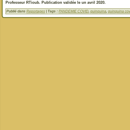
Professeur RTioub. Publication validée le un avril 2020.
Publié dans
Reportages
| Tags :
PANDEMIE COVID
,
quinquina
,
quinquina cov