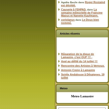
Roger Rostaind
Agathe Basile
dans
est décédé.
Causerie à l’EHPAD.
La
dans
semaine mémorielle de Francine
Maous et Nanette Kaufmann.
coriolanus
Le Doux bien
dans
nommé.
Articles récents
Réparation de la digue de
Lamastre, c’est OUF !!! ,
Axel au défilé du 14 juillet !!!
Rencontre des Artistes à Vernoux.
Antonin Crenn à Lamastre
Soirée Andalouse à Désaignes. 19
juillet
Meteo
Meteo Lamastre