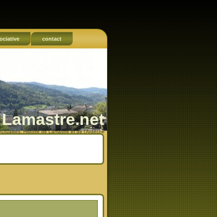
ociative
contact
Lamastre.net
Actualités, Histoire de Lamastre et de l'Ardèche