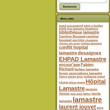
Mots-clefs
andré aziosmanoff
arbre a feuilles
ASVD foot lamastre desaignes
bibliothèque lamastre
Caroline Bouquet
caroline
bouquet escrime
chataigne
choeur ars nova
cinéma lamastre
conflit hopital
desaignes
lamastre
EHPAD Lamastre
encour'age
Fabien
Richard
fanfare lamastre
forum associations lamastre
france vianes brun
guillaume grand
Hôpital
hôpital elisee charra
Lamastre
jacques
Vernier
laicite
jean paul Vallon
lamastre
lamastre
laurent jouvet
lettre