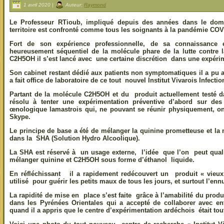
1 avril 2020 |
Auteur:
Raymond
Le Professeur RTioub, impliqué depuis des années dans le doma
territoire est confronté comme tous les soignants à la pandémie CO
Fort de son expérience professionnelle, de sa connaissance
heureusement séquentiel de la molécule phare de la lutte contre l
C2H5OH il s’est lancé avec une certaine discrétion dans une expéri
Son cabinet restant dédié aux patients non symptomatiques il a pu
a fait office de laboratoire de ce tout nouvel
Institut Vivarois Infectio
Partant de la molécule C2H5OH et du produit actuellement testé da
résolu à tenter une expérimentation préventive d’abord sur de
œnologique lamastrois qui, ne pouvant se réunir physiquement, ont
Skype.
Le principe de base a été de mélanger la quinine prometteuse et l
dans la SHA (Solution Hydro Alcoolique).
La SHA est réservé à un usage externe, l’idée que l’on peut qualif
mélanger quinine et C2H5OH sous forme d’éthanol liquide.
En réfléchissant il a rapidement redécouvert un produit « vie
utilisé pour guérir les petits maux de tous les jours, et surtout l’ennu
La rapidité de mise en place s’est faite grâce à l’amabilité du produ
dans les Pyrénées Orientales qui a accepté de collaborer avec e
quand il a appris que le centre d’expérimentation ardéchois était tout 