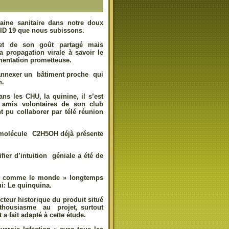
ine sanitaire dans notre doux
VID 19 que nous subissons.
 et de son goût partagé mais
a propagation virale à savoir le
mentation prometteuse.
 annexer un bâtiment proche qui
n.
ns les CHU, la quinine, il s’est
s amis volontaires de son club
 pu collaborer par télé réunion
a molécule C2H5OH déjà présente
ier d’intuition géniale a été de
ux comme le monde » longtemps
i:
Le quinquina.
cteur historique du produit situé
nthousiasme au projet, surtout
a fait adapté à cette étude.