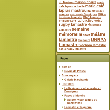
maison charra
du Mastrou
marie
marie café
cafe lapras st basile
lapras
mastrou
musique aux
sources
médiévale Desaignes
Office
tourisme lamastre
OMC lamastre
radioactive voice
philippe ranc
rugby lamastre
résistance
semaine
Lamastre
mémorielle
théâtre
sport
lamastre
UNRPA
tsa poum
Lamastre
Vochora lamastre
école rugby lamastre
Pages
best of
Revue de Presse
Bons tuyaux
Galerie Marchande
HISTOIRE
La Résistance à Lamastre et
Désaignes
Pages d’histoire
Au bon vieux temps du
Rock’n’Roll
Lamastre et la guerre