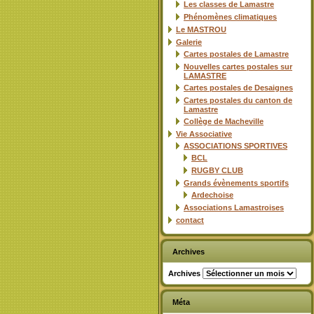
Les classes de Lamastre
Phénomènes climatiques
Le MASTROU
Galerie
Cartes postales de Lamastre
Nouvelles cartes postales sur
LAMASTRE
Cartes postales de Desaignes
Cartes postales du canton de
Lamastre
Collège de Macheville
Vie Associative
ASSOCIATIONS SPORTIVES
BCL
RUGBY CLUB
Grands évènements sportifs
Ardechoise
Associations Lamastroises
contact
Archives
Archives
Méta