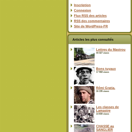
Inscription
Connexion
Flux
RSS
des articles
RSS
des commentaires
Site de WordPress-FR
Articles les plus consultés
Lettres du Mastrou
44 327 views
Bons tuyaux
17 968 views
Rémi Gratia.
16 195 views
Les classes de
Lamastre
14 830 views
CHASSE au
SANGLIER