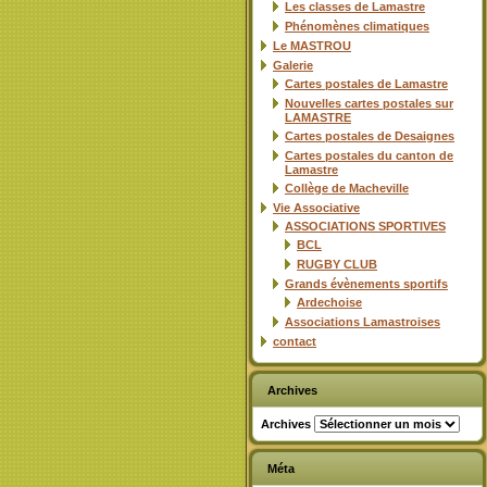
Les classes de Lamastre
Phénomènes climatiques
Le MASTROU
Galerie
Cartes postales de Lamastre
Nouvelles cartes postales sur
LAMASTRE
Cartes postales de Desaignes
Cartes postales du canton de
Lamastre
Collège de Macheville
Vie Associative
ASSOCIATIONS SPORTIVES
BCL
RUGBY CLUB
Grands évènements sportifs
Ardechoise
Associations Lamastroises
contact
Archives
Archives
Méta