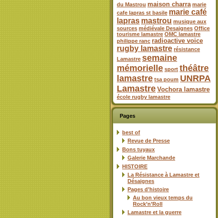
maison charra
du Mastrou
marie
marie café
cafe lapras st basile
lapras
mastrou
musique aux
sources
médiévale Desaignes
Office
tourisme lamastre
OMC lamastre
radioactive voice
philippe ranc
rugby lamastre
résistance
semaine
Lamastre
mémorielle
théâtre
sport
lamastre
UNRPA
tsa poum
Lamastre
Vochora lamastre
école rugby lamastre
Pages
best of
Revue de Presse
Bons tuyaux
Galerie Marchande
HISTOIRE
La Résistance à Lamastre et
Désaignes
Pages d’histoire
Au bon vieux temps du
Rock’n’Roll
Lamastre et la guerre