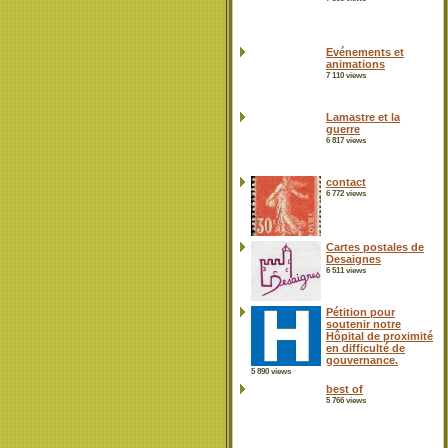
Evénements et
animations
7 110 views
Lamastre et la
guerre
6 817 views
contact
6 772 views
Cartes postales de
Desaignes
6 511 views
Pétition pour
soutenir notre
Hôpital de proximité
en difficulté de
gouvernance.
5 890 views
best of
5 766 views