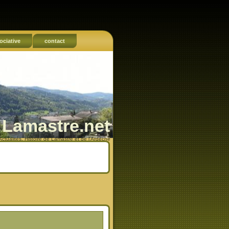
ociative
contact
Lamastre.net
Actualités, Histoire de Lamastre et de l'Ardèche