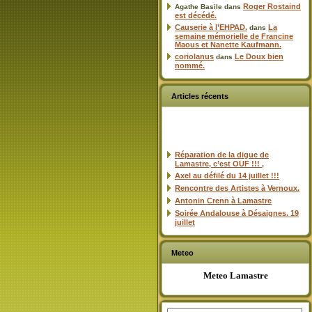
Roger Rostaind
Agathe Basile
dans
est décédé.
Causerie à l’EHPAD.
La
dans
semaine mémorielle de Francine
Maous et Nanette Kaufmann.
coriolanus
Le Doux bien
dans
nommé.
Articles récents
Réparation de la digue de
Lamastre, c’est OUF !!! ,
Axel au défilé du 14 juillet !!!
Rencontre des Artistes à Vernoux.
Antonin Crenn à Lamastre
Soirée Andalouse à Désaignes. 19
juillet
Meteo
Meteo Lamastre