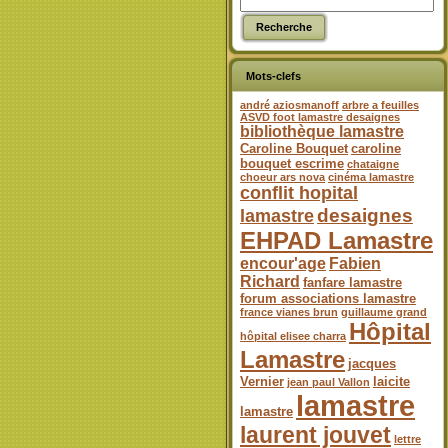
Mots-clefs
andré aziosmanoff
arbre a feuilles
ASVD foot lamastre desaignes
bibliothèque lamastre
Caroline Bouquet
caroline
bouquet escrime
chataigne
choeur ars nova
cinéma lamastre
conflit hopital
desaignes
lamastre
EHPAD Lamastre
encour'age
Fabien
Richard
fanfare lamastre
forum associations lamastre
france vianes brun
guillaume grand
Hôpital
hôpital elisee charra
Lamastre
jacques
Vernier
laicite
jean paul Vallon
lamastre
lamastre
laurent jouvet
lettre