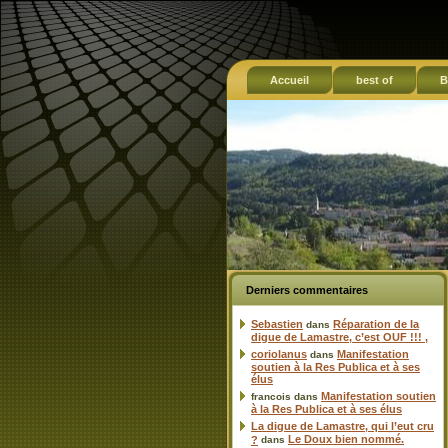
Accueil
best of
B
Derniers commentaires
Sebastien
Réparation de la
dans
digue de Lamastre, c’est OUF !!! ,
coriolanus
Manifestation
dans
soutien à la Res Publica et à ses
élus
Manifestation soutien
francois
dans
à la Res Publica et à ses élus
La digue de Lamastre, qui l’eut cru
Le Doux bien nommé.
?
dans