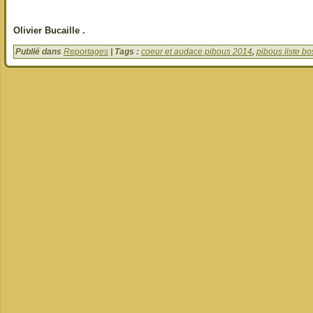
Olivier Bucaille .
Publié dans
Reportages
| Tags :
coeur et audace pibous 2014
,
pibous liste bo