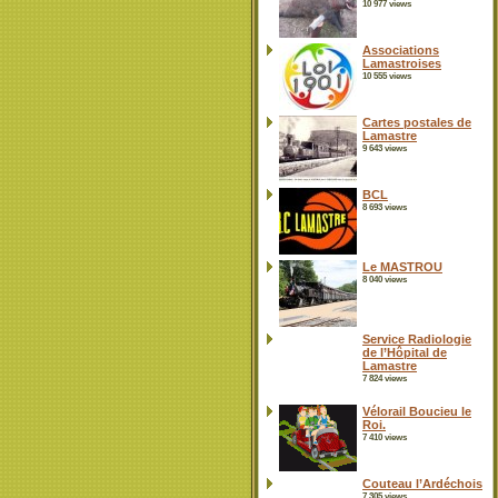
10 977 views
Associations
Lamastroises
10 555 views
Cartes postales de
Lamastre
9 643 views
BCL
8 693 views
Le MASTROU
8 040 views
Service Radiologie
de l’Hôpital de
Lamastre
7 824 views
Vélorail Boucieu le
Roi.
7 410 views
Couteau l’Ardéchois
7 305 views