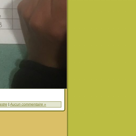
astre
|
Aucun commentaire »