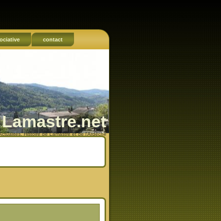
ociative
contact
Lamastre.net
Actualités, Histoire de Lamastre et de l'Ardèche