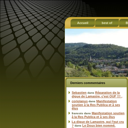
Accueil
best of
B
Derniers commentaires
Sebastien
Réparation de la
dans
digue de Lamastre, c’est OUF !!! ,
coriolanus
Manifestation
dans
soutien à la Res Publica et à ses
élus
Manifestation soutien
francois
dans
à la Res Publica et à ses élus
La digue de Lamastre, qui l’eut cru
Le Doux bien nommé.
?
dans