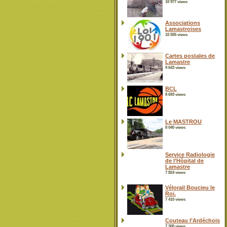
10 977 views
Associations
Lamastroises
10 555 views
Cartes postales de
Lamastre
9 643 views
BCL
8 693 views
Le MASTROU
8 040 views
Service Radiologie
de l’Hôpital de
Lamastre
7 824 views
Vélorail Boucieu le
Roi.
7 410 views
Couteau l’Ardéchois
7 305 views