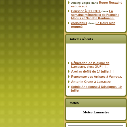
Roger Rostaind
Agathe Basile
dans
est décédé.
Causerie à l’EHPAD.
La
dans
semaine mémorielle de Francine
Maous et Nanette Kaufmann.
coriolanus
Le Doux bien
dans
nommé.
Articles récents
Réparation de la digue de
Lamastre, c’est OUF !!! ,
Axel au défilé du 14 juillet !!!
Rencontre des Artistes à Vernoux.
Antonin Crenn à Lamastre
Soirée Andalouse à Désaignes. 19
juillet
Meteo
Meteo Lamastre