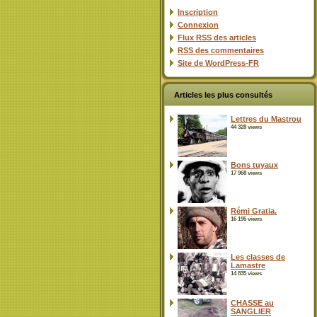
Inscription
Connexion
Flux
RSS
des articles
RSS
des commentaires
Site de WordPress-FR
Articles les plus consultés
Lettres du Mastrou
44 328 views
Bons tuyaux
17 968 views
Rémi Gratia.
16 195 views
Les classes de
Lamastre
14 835 views
CHASSE au
SANGLIER