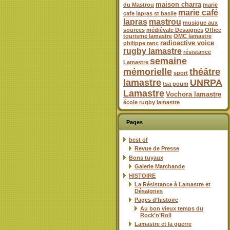
maison charra
du Mastrou
marie
marie café
cafe lapras st basile
lapras
mastrou
musique aux
sources
médiévale Desaignes
Office
tourisme lamastre
OMC lamastre
radioactive voice
philippe ranc
rugby lamastre
résistance
semaine
Lamastre
mémorielle
théâtre
sport
lamastre
UNRPA
tsa poum
Lamastre
Vochora lamastre
école rugby lamastre
Pages
best of
Revue de Presse
Bons tuyaux
Galerie Marchande
HISTOIRE
La Résistance à Lamastre et
Désaignes
Pages d’histoire
Au bon vieux temps du
Rock’n’Roll
Lamastre et la guerre