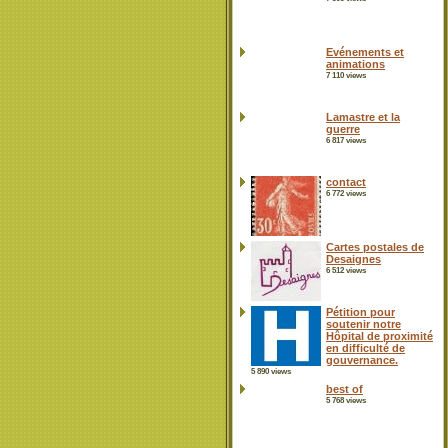
Evénements et
animations
7 110 views
Lamastre et la
guerre
6 817 views
contact
6 772 views
Cartes postales de
Desaignes
6 512 views
Pétition pour
soutenir notre
Hôpital de proximité
en difficulté de
gouvernance.
5 890 views
best of
5 768 views