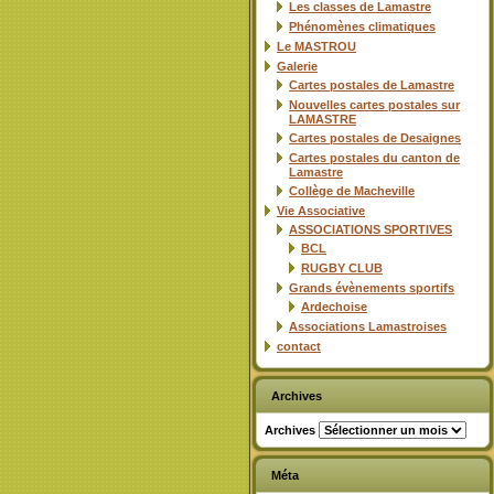
Les classes de Lamastre
Phénomènes climatiques
Le MASTROU
Galerie
Cartes postales de Lamastre
Nouvelles cartes postales sur
LAMASTRE
Cartes postales de Desaignes
Cartes postales du canton de
Lamastre
Collège de Macheville
Vie Associative
ASSOCIATIONS SPORTIVES
BCL
RUGBY CLUB
Grands évènements sportifs
Ardechoise
Associations Lamastroises
contact
Archives
Archives
Méta