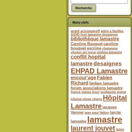
Mots-clefs
andré aziosmanoff
arbre a feuilles
ASVD foot lamastre desaignes
bibliothèque lamastre
Caroline Bouquet
caroline
bouquet escrime
chataigne
choeur ars nova
cinéma lamastre
conflit hopital
desaignes
lamastre
EHPAD Lamastre
encour'age
Fabien
Richard
fanfare lamastre
forum associations lamastre
france vianes brun
guillaume grand
Hôpital
hôpital elisee charra
Lamastre
jacques
Vernier
laicite
jean paul Vallon
lamastre
lamastre
laurent jouvet
lettre