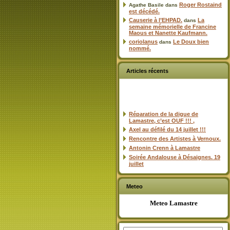
Roger Rostaind
Agathe Basile
dans
est décédé.
Causerie à l’EHPAD.
La
dans
semaine mémorielle de Francine
Maous et Nanette Kaufmann.
coriolanus
Le Doux bien
dans
nommé.
Articles récents
Réparation de la digue de
Lamastre, c’est OUF !!! ,
Axel au défilé du 14 juillet !!!
Rencontre des Artistes à Vernoux.
Antonin Crenn à Lamastre
Soirée Andalouse à Désaignes. 19
juillet
Meteo
Meteo Lamastre