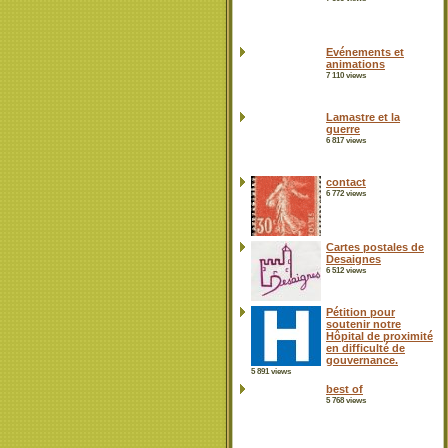
Evénements et
animations
7 110 views
Lamastre et la
guerre
6 817 views
contact
6 772 views
Cartes postales de
Desaignes
6 512 views
Pétition pour
soutenir notre
Hôpital de proximité
en difficulté de
gouvernance.
5 891 views
best of
5 768 views