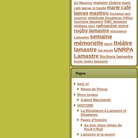
maison charra
du Mastrou
marie
marie café
cafe lapras st basile
lapras
mastrou
musique aux
sources
médiévale Desaignes
Office
tourisme lamastre
OMC lamastre
radioactive voice
philippe ranc
rugby lamastre
résistance
semaine
Lamastre
mémorielle
théâtre
sport
lamastre
UNRPA
tsa poum
Lamastre
Vochora lamastre
école rugby lamastre
Pages
best of
Revue de Presse
Bons tuyaux
Galerie Marchande
HISTOIRE
La Résistance à Lamastre et
Désaignes
Pages d’histoire
Au bon vieux temps du
Rock’n’Roll
Lamastre et la guerre