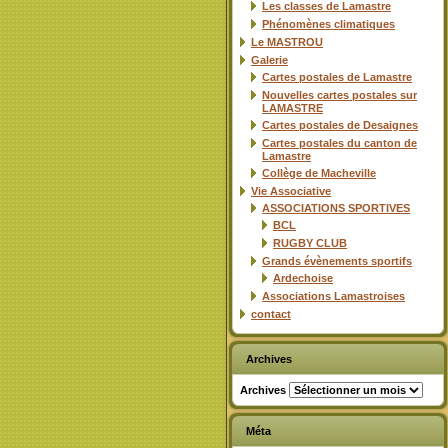
Les classes de Lamastre
Phénomènes climatiques
Le MASTROU
Galerie
Cartes postales de Lamastre
Nouvelles cartes postales sur
LAMASTRE
Cartes postales de Desaignes
Cartes postales du canton de
Lamastre
Collège de Macheville
Vie Associative
ASSOCIATIONS SPORTIVES
BCL
RUGBY CLUB
Grands évènements sportifs
Ardechoise
Associations Lamastroises
contact
Archives
Archives
Méta