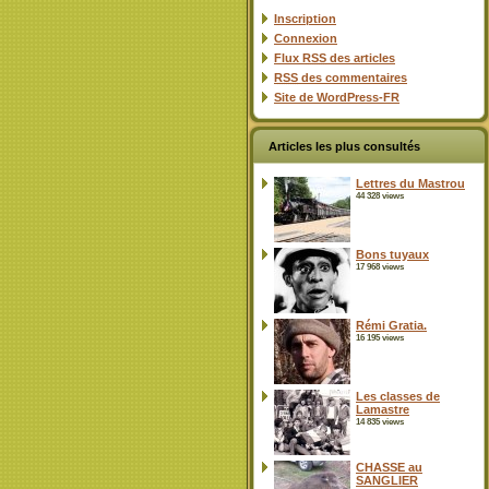
Inscription
Connexion
Flux
RSS
des articles
RSS
des commentaires
Site de WordPress-FR
Articles les plus consultés
Lettres du Mastrou
44 328 views
Bons tuyaux
17 968 views
Rémi Gratia.
16 195 views
Les classes de
Lamastre
14 835 views
CHASSE au
SANGLIER