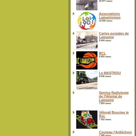
10 977 views
Associations
Lamastroises
10 555 views
Cartes postales de
Lamastre
9 644 views
BCL
8 693 views
Le MASTROU
8 040 views
Service Radiologie
de l’Hôpital de
Lamastre
7 824 views
Vélorail Boucieu le
Roi.
7 410 views
Couteau l’Ardéchois
7 305 views