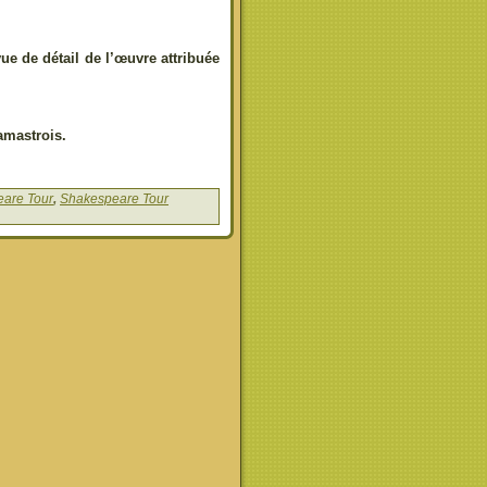
ue de détail de l’œuvre attribuée
lamastrois.
are Tour
,
Shakespeare Tour