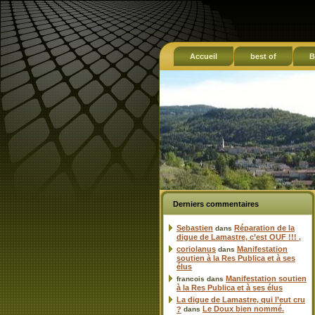
Accueil
best of
B
Derniers commentaires
Sebastien
Réparation de la
dans
digue de Lamastre, c’est OUF !!! ,
coriolanus
Manifestation
dans
soutien à la Res Publica et à ses
élus
Manifestation soutien
francois
dans
à la Res Publica et à ses élus
La digue de Lamastre, qui l’eut cru
Le Doux bien nommé.
?
dans