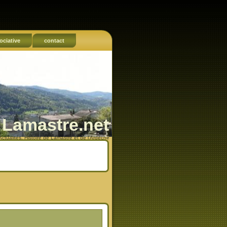
ociative
contact
Lamastre.net
Actualités, Histoire de Lamastre et de l'Ardèche