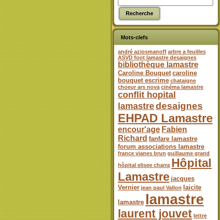
Mots-clefs
andré aziosmanoff
arbre a feuilles
ASVD foot lamastre desaignes
bibliothèque lamastre
Caroline Bouquet
caroline
bouquet escrime
chataigne
choeur ars nova
cinéma lamastre
conflit hopital
desaignes
lamastre
EHPAD Lamastre
encour'age
Fabien
Richard
fanfare lamastre
forum associations lamastre
france vianes brun
guillaume grand
Hôpital
hôpital elisee charra
Lamastre
jacques
Vernier
laicite
jean paul Vallon
lamastre
lamastre
laurent jouvet
lettre