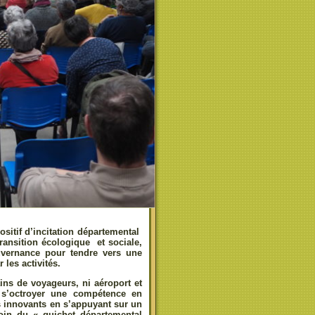
ositif d’incitation départemental
ansition écologique et sociale,
uvernance pour tendre vers une
 les activités.
ins de voyageurs, ni aéroport et
e s’octroyer une compétence en
s innovants en s’appuyant sur un
in du « guichet départemental