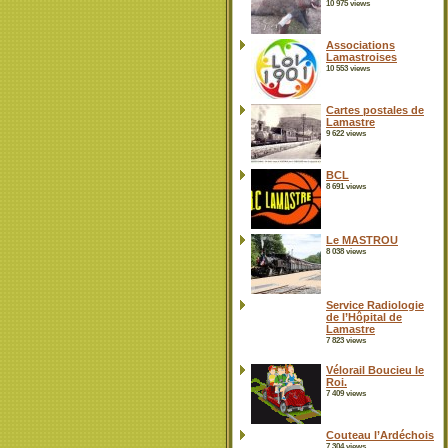
10 975 views
Associations
Lamastroises
10 553 views
Cartes postales de
Lamastre
9 622 views
BCL
8 691 views
Le MASTROU
8 038 views
Service Radiologie
de l’Hôpital de
Lamastre
7 823 views
Vélorail Boucieu le
Roi.
7 409 views
Couteau l’Ardéchois
7 304 views