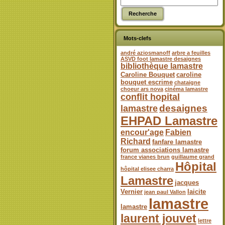
Mots-clefs
andré aziosmanoff
arbre a feuilles
ASVD foot lamastre desaignes
bibliothèque lamastre
Caroline Bouquet
caroline
bouquet escrime
chataigne
choeur ars nova
cinéma lamastre
conflit hopital
desaignes
lamastre
EHPAD Lamastre
encour'age
Fabien
Richard
fanfare lamastre
forum associations lamastre
france vianes brun
guillaume grand
Hôpital
hôpital elisee charra
Lamastre
jacques
Vernier
laicite
jean paul Vallon
lamastre
lamastre
laurent jouvet
lettre