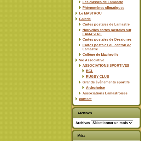
Les classes de Lamastre
Phénomènes climatiques
Le MASTROU
Galerie
Cartes postales de Lamastre
Nouvelles cartes postales sur
LAMASTRE
Cartes postales de Desaignes
Cartes postales du canton de
Lamastre
Collège de Macheville
Vie Associative
ASSOCIATIONS SPORTIVES
BCL
RUGBY CLUB
Grands évènements sportifs
Ardechoise
Associations Lamastroises
contact
Archives
Archives
Méta