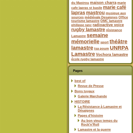
maison charra
du Mastrou
marie
marie café
cafe lapras st basile
lapras
mastrou
musique aux
sources
médiévale Desaignes
Office
tourisme lamastre
OMC lamastre
radioactive voice
philippe ranc
rugby lamastre
résistance
semaine
Lamastre
mémorielle
théâtre
sport
lamastre
UNRPA
tsa poum
Lamastre
Vochora lamastre
école rugby lamastre
Pages
best of
Revue de Presse
Bons tuyaux
Galerie Marchande
HISTOIRE
La Résistance à Lamastre et
Désaignes
Pages d’histoire
Au bon vieux temps du
Rock’n’Roll
Lamastre et la guerre