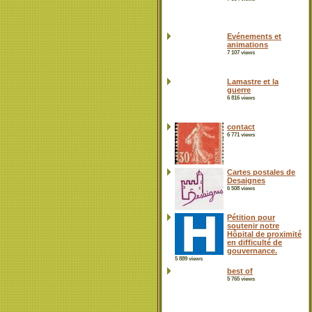
Evénements et
animations
7 107 views
Lamastre et la
guerre
6 816 views
contact
6 771 views
Cartes postales de
Desaignes
6 508 views
Pétition pour
soutenir notre
Hôpital de proximité
en difficulté de
gouvernance.
5 889 views
best of
5 765 views