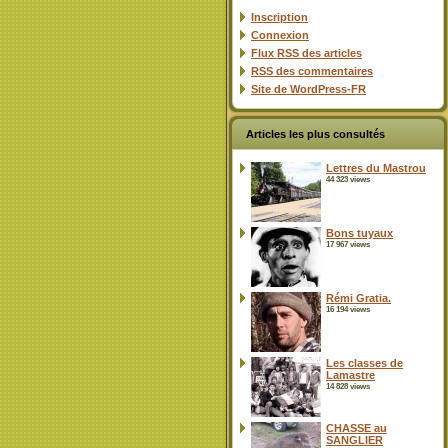
Inscription
Connexion
Flux
RSS
des articles
RSS
des commentaires
Site de WordPress-FR
Articles les plus consultés
Lettres du Mastrou
44 323 views
Bons tuyaux
17 967 views
Rémi Gratia.
16 194 views
Les classes de
Lamastre
14 828 views
CHASSE au
SANGLIER