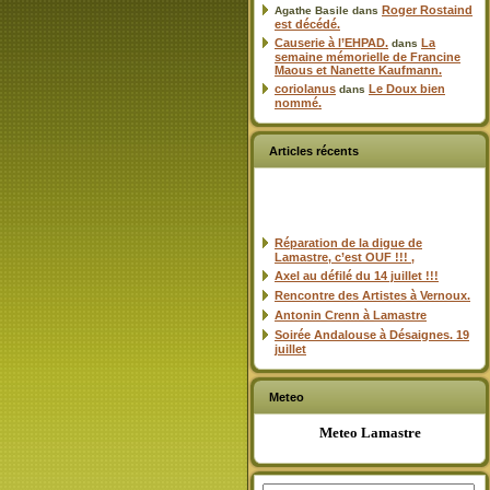
Roger Rostaind
Agathe Basile
dans
est décédé.
Causerie à l’EHPAD.
La
dans
semaine mémorielle de Francine
Maous et Nanette Kaufmann.
coriolanus
Le Doux bien
dans
nommé.
Articles récents
Réparation de la digue de
Lamastre, c’est OUF !!! ,
Axel au défilé du 14 juillet !!!
Rencontre des Artistes à Vernoux.
Antonin Crenn à Lamastre
Soirée Andalouse à Désaignes. 19
juillet
Meteo
Meteo Lamastre