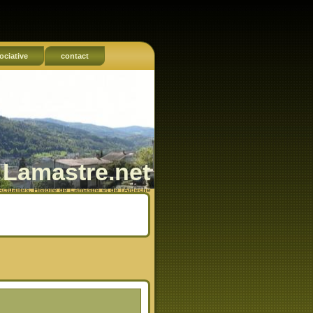
ociative
contact
Lamastre.net
Actualités, Histoire de Lamastre et de l'Ardèche