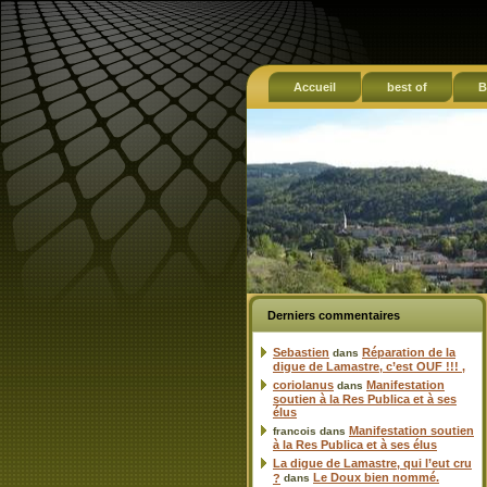
Accueil
best of
B
Derniers commentaires
Sebastien
Réparation de la
dans
digue de Lamastre, c’est OUF !!! ,
coriolanus
Manifestation
dans
soutien à la Res Publica et à ses
élus
Manifestation soutien
francois
dans
à la Res Publica et à ses élus
La digue de Lamastre, qui l’eut cru
Le Doux bien nommé.
?
dans