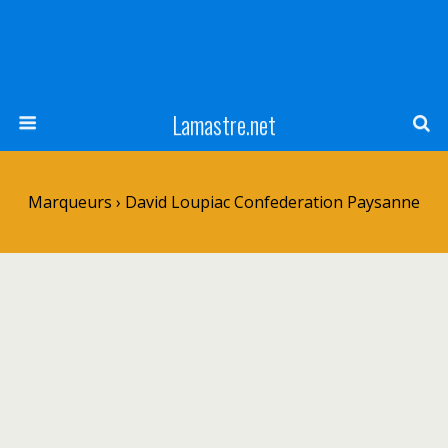
Lamastre.net
Marqueurs › David Loupiac Confederation Paysanne