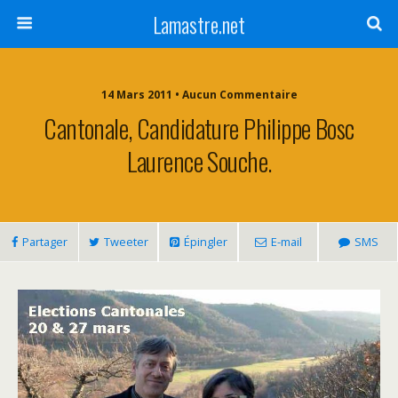
Lamastre.net
14 Mars 2011 • Aucun Commentaire
Cantonale, Candidature Philippe Bosc
Laurence Souche.
Partager
Tweeter
Épingler
E-mail
SMS