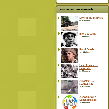
Articles les plus consultés
Lettres du Mastrou
44 328 views
Bons tuyaux
17 968 views
Rémi Gratia.
16 195 views
Les classes de
Lamastre
14 836 views
CHASSE au
SANGLIER
10 977 views
Associations
Lamastroises
10 555 views