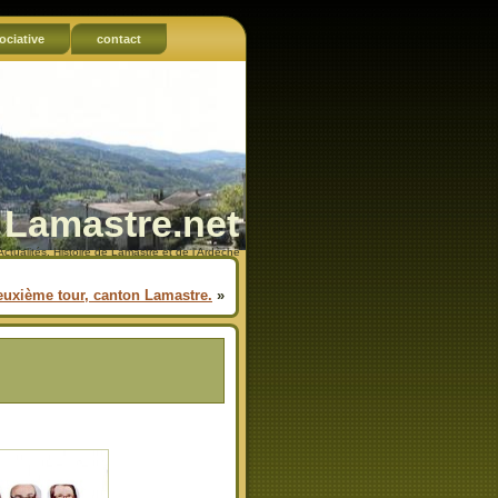
ociative
contact
Lamastre.net
Actualités, Histoire de Lamastre et de l'Ardèche
deuxième tour, canton Lamastre.
»