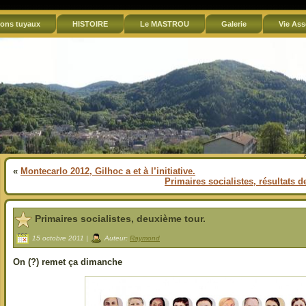
ons tuyaux
HISTOIRE
Le MASTROU
Galerie
Vie Ass
«
Montecarlo 2012, Gilhoc a et à l’initiative.
Primaires socialistes, résultats 
Primaires socialistes, deuxième tour.
15 octobre 2011 |
Auteur:
Raymond
On (?) remet ça dimanche