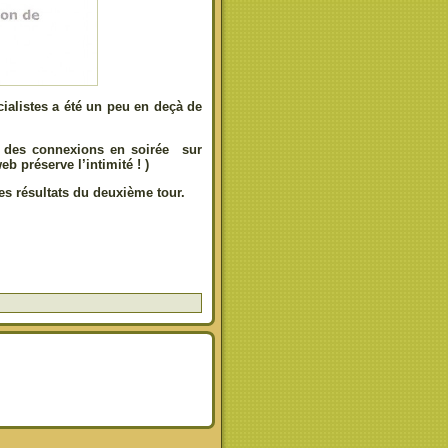
cialistes a été un peu en deçà de
 vu des connexions en soirée sur
b préserve l’intimité ! )
s résultats du deuxième tour.