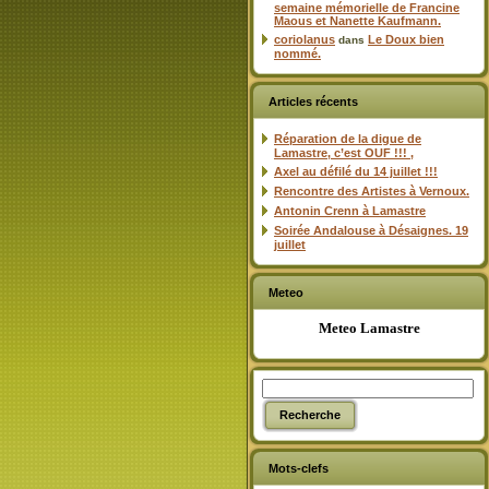
semaine mémorielle de Francine
Maous et Nanette Kaufmann.
coriolanus
Le Doux bien
dans
nommé.
Articles récents
Réparation de la digue de
Lamastre, c’est OUF !!! ,
Axel au défilé du 14 juillet !!!
Rencontre des Artistes à Vernoux.
Antonin Crenn à Lamastre
Soirée Andalouse à Désaignes. 19
juillet
Meteo
Meteo Lamastre
Mots-clefs