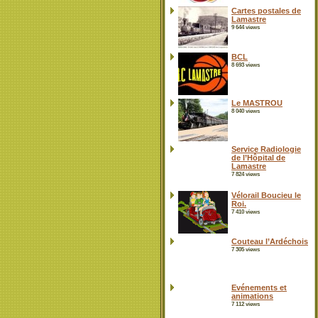
Cartes postales de
Lamastre
9 644 views
BCL
8 693 views
Le MASTROU
8 040 views
Service Radiologie
de l’Hôpital de
Lamastre
7 824 views
Vélorail Boucieu le
Roi.
7 410 views
Couteau l’Ardéchois
7 305 views
Evénements et
animations
7 112 views