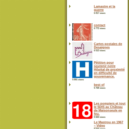
Lamastre et la
guerre
6 817 views
contact
6 772 views
Cartes postales de
Desaignes
6 513 views
Pétition pour
soutenir notre
Hôpital de proximité
en difficulté de
gouvernance.
5 891 views
best of
5 768 views
Les pompiers et tout
le SDIS au Château
de Maisonseule en
feu.
5 660 views
Le Mastrou en 1967
– Video
5 515 views