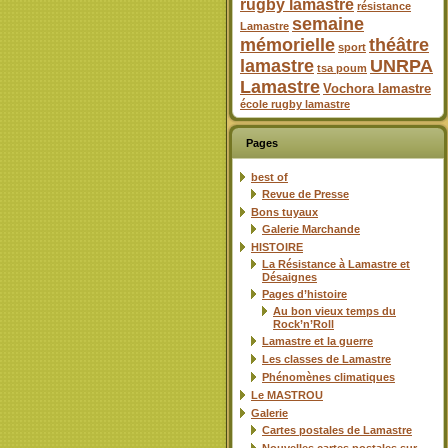
rugby lamastre
résistance
semaine
Lamastre
mémorielle
théâtre
sport
lamastre
UNRPA
tsa poum
Lamastre
Vochora lamastre
école rugby lamastre
Pages
best of
Revue de Presse
Bons tuyaux
Galerie Marchande
HISTOIRE
La Résistance à Lamastre et
Désaignes
Pages d’histoire
Au bon vieux temps du
Rock’n’Roll
Lamastre et la guerre
Les classes de Lamastre
Phénomènes climatiques
Le MASTROU
Galerie
Cartes postales de Lamastre