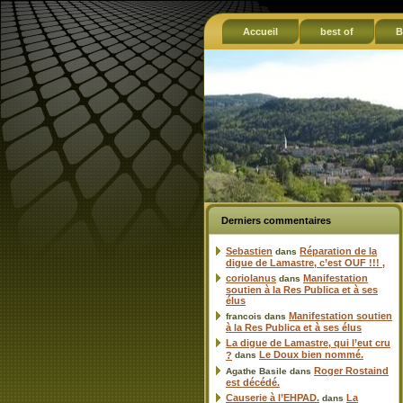
Accueil
best of
B
Derniers commentaires
Sebastien
Réparation de la
dans
digue de Lamastre, c’est OUF !!! ,
coriolanus
Manifestation
dans
soutien à la Res Publica et à ses
élus
Manifestation soutien
francois
dans
à la Res Publica et à ses élus
La digue de Lamastre, qui l’eut cru
Le Doux bien nommé.
?
dans
Roger Rostaind
Agathe Basile
dans
est décédé.
Causerie à l’EHPAD.
La
dans