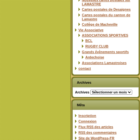
Nouvelles cartes postales sur
LAMASTRE
Cartes postales de Desaignes
Cartes postales du canton de
Lamastre
Collège de Macheville
Vie Associative
ASSOCIATIONS SPORTIVES
BCL
RUGBY CLUB
Grands évènements sportifs
Ardechoise
Associations Lamastroises
contact
Archives
Archives
Méta
Inscription
Connexion
Flux
RSS
des articles
RSS
des commentaires
Site de WordPress-FR