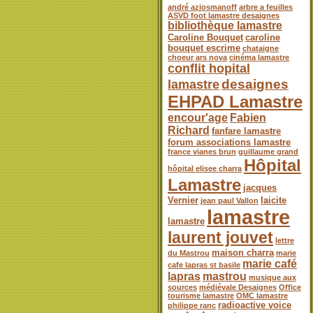
andré aziosmanoff
arbre a feuilles
ASVD foot lamastre desaignes
bibliothèque lamastre
Caroline Bouquet
caroline
bouquet escrime
chataigne
choeur ars nova
cinéma lamastre
conflit hopital
desaignes
lamastre
EHPAD Lamastre
encour'age
Fabien
Richard
fanfare lamastre
forum associations lamastre
france vianes brun
guillaume grand
Hôpital
hôpital elisee charra
Lamastre
jacques
Vernier
laicite
jean paul Vallon
lamastre
lamastre
laurent jouvet
lettre
maison charra
du Mastrou
marie
marie café
cafe lapras st basile
lapras
mastrou
musique aux
sources
médiévale Desaignes
Office
tourisme lamastre
OMC lamastre
radioactive voice
philippe ranc