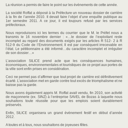
La réunion a permis de faire le point sur les évènements de cette année.
La société Roffat a déposé à la Préfecture un nouveau dossier de carrière
à la fin de l’année 2010. Il devait faire l’objet d’une enquête publique au
1er semestre 2011. A ce jour, il est toujours refusé par les services
préfectoraux.
Nous reproduisons ici les termes du courrier que le M. le Préfet nous a
transmis le 16 novembre dernier : «…le dossier de l’exploitant reste
incomplet au regard des documents exigés par les articles R 512- 2 à R
512-9 du Code de l’Environnement. Il est par conséquent irrecevable en
l’état. Le pétitionnaire a été informé…du caractère incomplet et irrégulier
de son dossier…»
L’association SILICE prend acte que les conséquences humaines,
économiques, environnementales et touristiques de ce projet aux portes de
la ville sont enfin prises en considération.
Ceci ne permet pas d’affirmer que tout projet de carrière est définitivement
écarté. L’association met en garde contre tout excès de triomphalisme et ne
baisse pas la garde.
Nous avons également appris M. Roffat avait vendu, fin 2010, son activité
de maçonnerie (ex. SINZ) à l’entreprise SAVEL de Bozas à laquelle nous
souhaitons toute réussite pour que les emplois soient durablement
préservés.
Enfin, SILICE organisera un grand évènement festif en début d’année
2012.
A toutes et à tous, nous souhaitons de joyeuses fêtes.