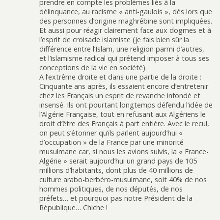
prendre en compte les problèmes liés à la
délinquance, au racisme « anti-gaulois », dès lors que
des personnes d’origine maghrébine sont impliquées.
Et aussi pour réagir clairement face aux dogmes et à
l’esprit de croisade islamiste (je fais bien sûr la
différence entre l’Islam, une religion parmi d’autres,
et l’islamisme radical qui prétend imposer à tous ses
conceptions de la vie en société).
A l’extrême droite et dans une partie de la droite :
Cinquante ans après, ils essaient encore d’entretenir
chez les Français un esprit de revanche infondé et
insensé. Ils ont pourtant longtemps défendu l’idée de
l’Algérie Française, tout en refusant aux Algériens le
droit d’être des Français à part entière. Avec le recul,
on peut s’étonner qu’ils parlent aujourd’hui «
d’occupation » de la France par une minorité
musulmane car, si nous les avions suivis, la « France-
Algérie » serait aujourd’hui un grand pays de 105
millions d’habitants, dont plus de 40 millions de
culture arabo-berbéro-musulmane, soit 40% de nos
hommes politiques, de nos députés, de nos
préfets… et pourquoi pas notre Président de la
République… Chiche !