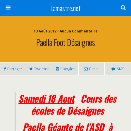
Lamastre.net
13 Août 2012 • Aucun Commentaire
Paella Foot Désaignes
Partager
Tweeter
Épingler
E-mail
SMS
Samedi 18 Aout
Cours des
écoles de Désaignes
Paella Géante de l’ASD à