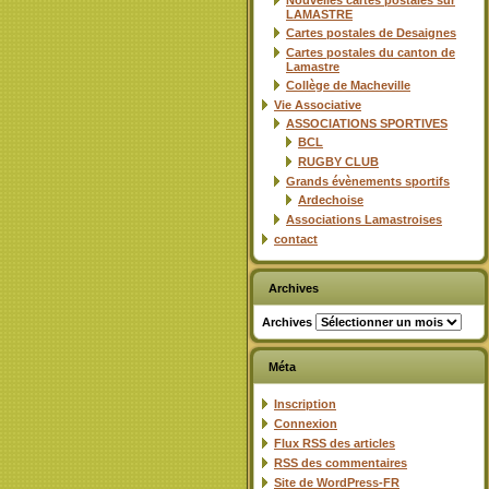
Nouvelles cartes postales sur
LAMASTRE
Cartes postales de Desaignes
Cartes postales du canton de
Lamastre
Collège de Macheville
Vie Associative
ASSOCIATIONS SPORTIVES
BCL
RUGBY CLUB
Grands évènements sportifs
Ardechoise
Associations Lamastroises
contact
Archives
Archives
Méta
Inscription
Connexion
Flux
RSS
des articles
RSS
des commentaires
Site de WordPress-FR