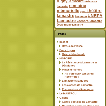
rugby lamastre
résistance
semaine
Lamastre
mémorielle
théâtre
sport
lamastre
UNRPA
tsa poum
Lamastre
Vochora lamastre
école rugby lamastre
Pages
best of
Revue de Presse
Bons tuyaux
Galerie Marchande
HISTOIRE
La Résistance à Lamastre et
Désaignes
Pages d’histoire
Au bon vieux temps du
Rock’n’Roll
Lamastre et la guerre
Les classes de Lamastre
Phénomènes climatiques
Le MASTROU
Galerie
Cartes postales de Lamastre