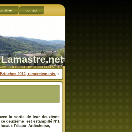
ociative
contact
Lamastre.net
Actualités, Histoire de Lamastre et de l'Ardèche
 Brioches 2012, remerciements.
»
avec la sortie de leur deuxième
 ce deuxième est estampillé N°1
s locaux l’étape Ardéchoise,