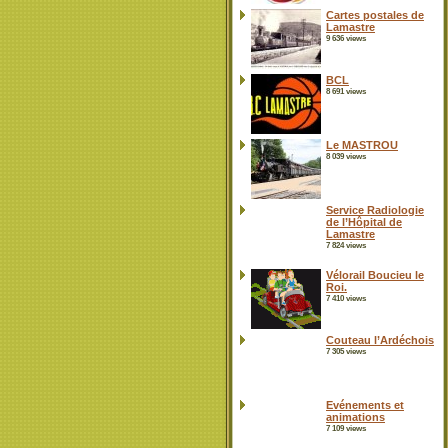
Cartes postales de
Lamastre
9 636 views
BCL
8 691 views
Le MASTROU
8 039 views
Service Radiologie
de l’Hôpital de
Lamastre
7 824 views
Vélorail Boucieu le
Roi.
7 410 views
Couteau l’Ardéchois
7 305 views
Evénements et
animations
7 109 views