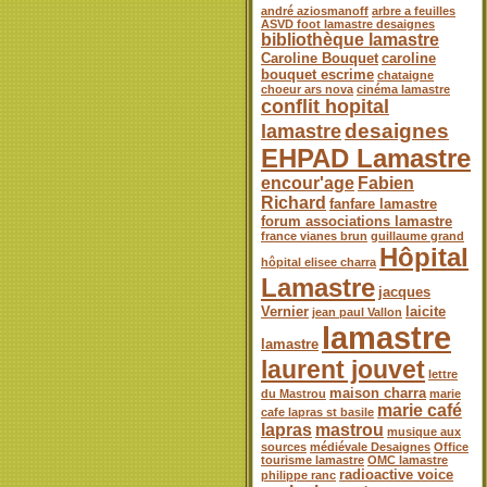
andré aziosmanoff
arbre a feuilles
ASVD foot lamastre desaignes
bibliothèque lamastre
Caroline Bouquet
caroline
bouquet escrime
chataigne
choeur ars nova
cinéma lamastre
conflit hopital
desaignes
lamastre
EHPAD Lamastre
encour'age
Fabien
Richard
fanfare lamastre
forum associations lamastre
france vianes brun
guillaume grand
Hôpital
hôpital elisee charra
Lamastre
jacques
Vernier
laicite
jean paul Vallon
lamastre
lamastre
laurent jouvet
lettre
maison charra
du Mastrou
marie
marie café
cafe lapras st basile
lapras
mastrou
musique aux
sources
médiévale Desaignes
Office
tourisme lamastre
OMC lamastre
radioactive voice
philippe ranc