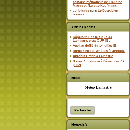
semaine mémorielle de Francine
Maous et Nanette Kaufmann.
coriolanus
Le Doux bien
dans
nommé.
Articles récents
Réparation de la digue de
Lamastre, c’est OUF !!! ,
Axel au défilé du 14 juillet !!!
Rencontre des Artistes à Vernoux.
Antonin Crenn à Lamastre
Soirée Andalouse à Désaignes. 19
juillet
Meteo
Meteo Lamastre
Mots-clefs