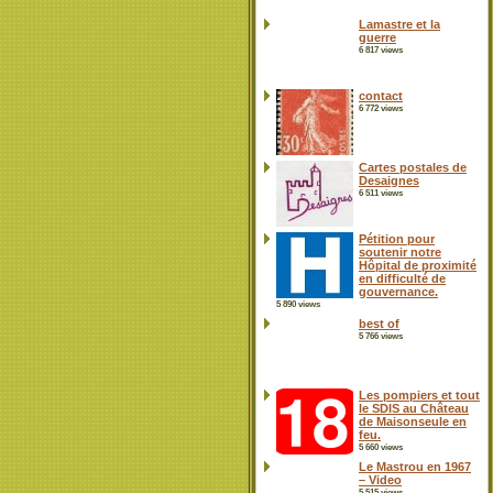
Lamastre et la
guerre
6 817 views
contact
6 772 views
Cartes postales de
Desaignes
6 511 views
Pétition pour
soutenir notre
Hôpital de proximité
en difficulté de
gouvernance.
5 890 views
best of
5 766 views
Les pompiers et tout
le SDIS au Château
de Maisonseule en
feu.
5 660 views
Le Mastrou en 1967
– Video
5 515 views