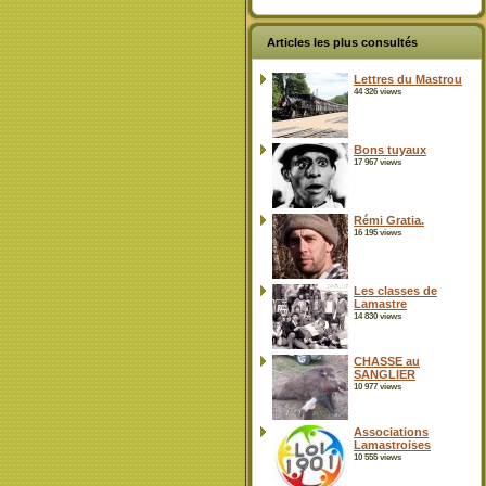
Articles les plus consultés
Lettres du Mastrou
44 326 views
Bons tuyaux
17 967 views
Rémi Gratia.
16 195 views
Les classes de
Lamastre
14 830 views
CHASSE au
SANGLIER
10 977 views
Associations
Lamastroises
10 555 views