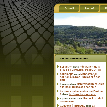
Accueil
best of
B
Derniers commentaires
Sebastien
Réparation de la
dans
digue de Lamastre, c’est OUF !!! ,
coriolanus
Manifestation
dans
soutien à la Res Publica et à ses
élus
Manifestation soutien
francois
dans
à la Res Publica et à ses élus
La digue de Lamastre, qui l’eut cru
Le Doux bien nommé.
?
dans
Roger Rostaind
Agathe Basile
dans
est décédé.
Causerie à l’EHPAD.
La
dans