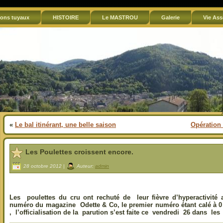
ons tuyaux
HISTOIRE
Le MASTROU
Galerie
Vie Ass
«
Le bal itinérant, une belle saison
Opération
Les Poulettes croissent encore.
28 octobre 2012 |
Auteur:
admin
Les poulettes du cru ont rechuté de leur fièvre d’hyperactivité 
numéro du magazine Odette & Co, le premier numéro étant calé à 0
, l’officialisation de la parution s’est faite ce vendredi 26 dans le