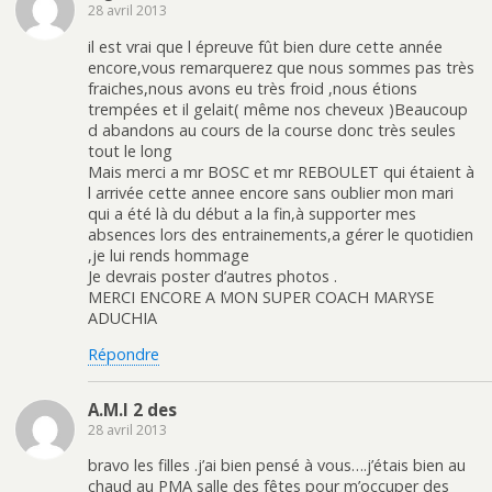
28 avril 2013
il est vrai que l épreuve fût bien dure cette année
encore,vous remarquerez que nous sommes pas très
fraiches,nous avons eu très froid ,nous étions
trempées et il gelait( même nos cheveux )Beaucoup
d abandons au cours de la course donc très seules
tout le long
Mais merci a mr BOSC et mr REBOULET qui étaient à
l arrivée cette annee encore sans oublier mon mari
qui a été là du début a la fin,à supporter mes
absences lors des entrainements,a gérer le quotidien
,je lui rends hommage
Je devrais poster d’autres photos .
MERCI ENCORE A MON SUPER COACH MARYSE
ADUCHIA
Répondre
A.M.I 2 des
28 avril 2013
bravo les filles .j’ai bien pensé à vous….j’étais bien au
chaud au PMA salle des fêtes pour m’occuper des