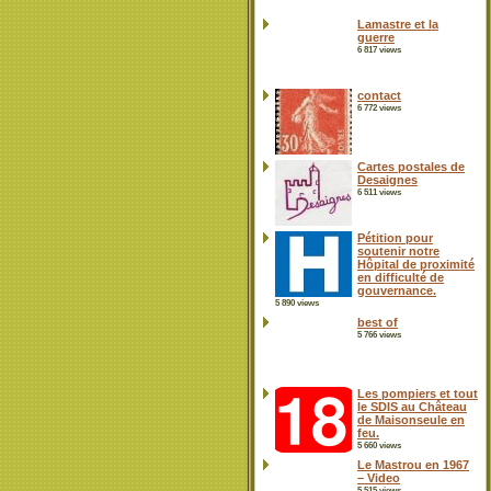
Lamastre et la
guerre
6 817 views
contact
6 772 views
Cartes postales de
Desaignes
6 511 views
Pétition pour
soutenir notre
Hôpital de proximité
en difficulté de
gouvernance.
5 890 views
best of
5 766 views
Les pompiers et tout
le SDIS au Château
de Maisonseule en
feu.
5 660 views
Le Mastrou en 1967
– Video
5 515 views