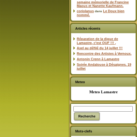
semaine mémorielle de Francine
Maous et Nanette Kaufmann.
coriolanus
Le Doux bien
dans
nommé.
Articles récents
Réparation de la digue de
Lamastre, c’est OUF !!! ,
Axel au défilé du 14 juillet !!!
Rencontre des Artistes à Vernoux.
Antonin Crenn à Lamastre
Soirée Andalouse à Désaignes. 19
juillet
Meteo
Meteo Lamastre
Mots-clefs