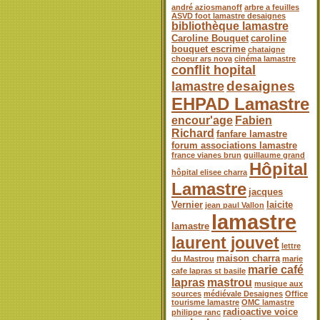
andré aziosmanoff
arbre a feuilles
ASVD foot lamastre desaignes
bibliothèque lamastre
Caroline Bouquet
caroline
bouquet escrime
chataigne
choeur ars nova
cinéma lamastre
conflit hopital
desaignes
lamastre
EHPAD Lamastre
encour'age
Fabien
Richard
fanfare lamastre
forum associations lamastre
france vianes brun
guillaume grand
Hôpital
hôpital elisee charra
Lamastre
jacques
Vernier
laicite
jean paul Vallon
lamastre
lamastre
laurent jouvet
lettre
maison charra
du Mastrou
marie
marie café
cafe lapras st basile
lapras
mastrou
musique aux
sources
médiévale Desaignes
Office
tourisme lamastre
OMC lamastre
radioactive voice
philippe ranc