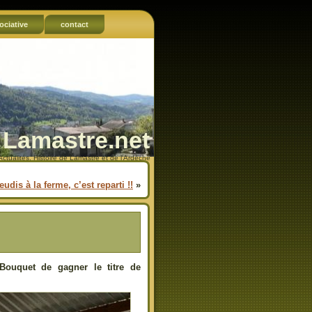
ociative
contact
Lamastre.net
Actualités, Histoire de Lamastre et de l'Ardèche
eudis à la ferme, c’est reparti !!
»
Bouquet de gagner le titre de