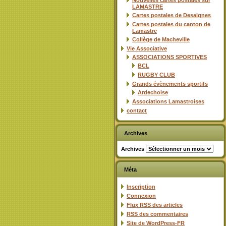
Nouvelles cartes postales sur
LAMASTRE
Cartes postales de Desaignes
Cartes postales du canton de
Lamastre
Collège de Macheville
Vie Associative
ASSOCIATIONS SPORTIVES
BCL
RUGBY CLUB
Grands évènements sportifs
Ardechoise
Associations Lamastroises
contact
Archives
Archives
Méta
Inscription
Connexion
Flux
RSS
des articles
RSS
des commentaires
Site de WordPress-FR