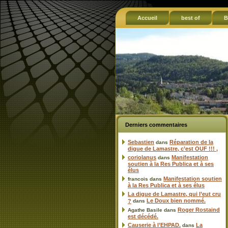
Accueil
best of
B
Derniers commentaires
Sebastien
Réparation de la
dans
digue de Lamastre, c’est OUF !!! ,
coriolanus
Manifestation
dans
soutien à la Res Publica et à ses
élus
Manifestation soutien
francois
dans
à la Res Publica et à ses élus
La digue de Lamastre, qui l’eut cru
Le Doux bien nommé.
?
dans
Roger Rostaind
Agathe Basile
dans
est décédé.
Causerie à l’EHPAD.
La
dans