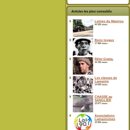
Articles les plus consultés
Lettres du Mastrou
44 326 views
Bons tuyaux
17 968 views
Rémi Gratia.
16 195 views
Les classes de
Lamastre
14 830 views
CHASSE au
SANGLIER
10 977 views
Associations
Lamastroises
10 555 views