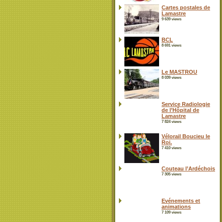
Cartes postales de
Lamastre
9 639 views
BCL
8 691 views
Le MASTROU
8 039 views
Service Radiologie
de l’Hôpital de
Lamastre
7 824 views
Vélorail Boucieu le
Roi.
7 410 views
Couteau l’Ardéchois
7 305 views
Evénements et
animations
7 109 views