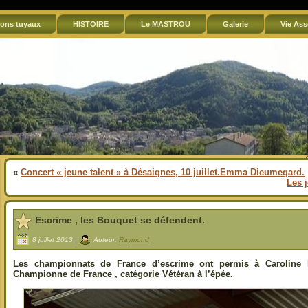
ons tuyaux
HISTOIRE
Le MASTROU
Galerie
Vie Ass
«
Concert « jeune talent » à Désaignes, 10 juillet.Emma Dieumegard.
Les j
Escrime , les Bouquet se défendent.
8 juillet 2013 |
Auteur:
Raymond
Les championnats de France d’escrime ont permis à Caroline 
Championne de France , catégorie Vétéran à l’épée.