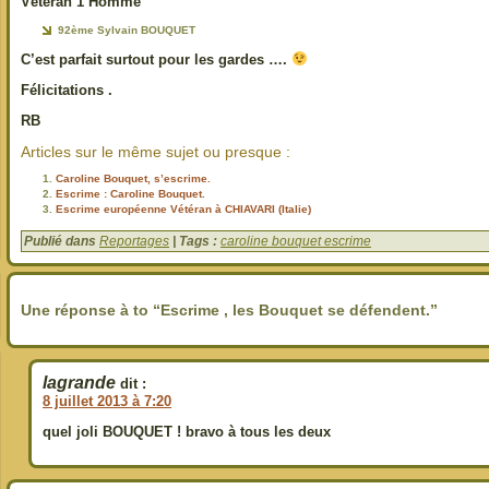
Vétéran 1 Homme
92ème Sylvain BOUQUET
C’est parfait surtout pour les gardes ….
Félicitations .
RB
Articles sur le même sujet ou presque :
Caroline Bouquet, s’escrime.
Escrime : Caroline Bouquet.
Escrime européenne Vétéran à CHIAVARI (Italie)
Publié dans
Reportages
| Tags :
caroline bouquet escrime
Une réponse à to “Escrime , les Bouquet se défendent.”
lagrande
dit :
8 juillet 2013 à 7:20
quel joli BOUQUET ! bravo à tous les deux