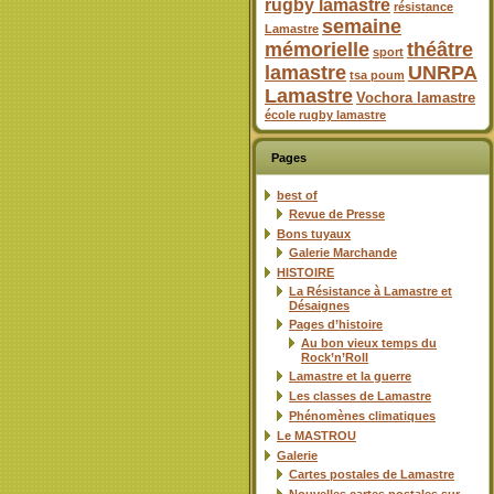
rugby lamastre
résistance
semaine
Lamastre
mémorielle
théâtre
sport
lamastre
UNRPA
tsa poum
Lamastre
Vochora lamastre
école rugby lamastre
Pages
best of
Revue de Presse
Bons tuyaux
Galerie Marchande
HISTOIRE
La Résistance à Lamastre et
Désaignes
Pages d’histoire
Au bon vieux temps du
Rock’n’Roll
Lamastre et la guerre
Les classes de Lamastre
Phénomènes climatiques
Le MASTROU
Galerie
Cartes postales de Lamastre