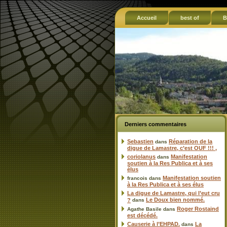
Accueil
best of
B
Derniers commentaires
Sebastien
Réparation de la
dans
digue de Lamastre, c’est OUF !!! ,
coriolanus
Manifestation
dans
soutien à la Res Publica et à ses
élus
Manifestation soutien
francois
dans
à la Res Publica et à ses élus
La digue de Lamastre, qui l’eut cru
Le Doux bien nommé.
?
dans
Roger Rostaind
Agathe Basile
dans
est décédé.
Causerie à l’EHPAD.
La
dans