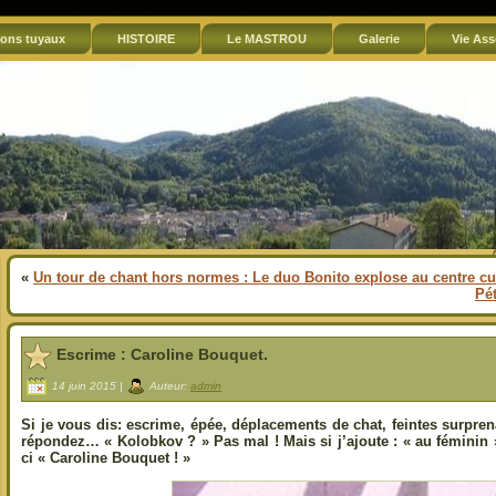
ons tuyaux
HISTOIRE
Le MASTROU
Galerie
Vie Ass
«
Un tour de chant hors normes : Le duo Bonito explose au centre cu
Pé
Escrime : Caroline Bouquet.
14 juin 2015 |
Auteur:
admin
Si je vous dis: escrime, épée, déplacements de chat, feintes surpre
répondez… « Kolobkov ? » Pas mal ! Mais si j’ajoute : « au féminin »
ci « Caroline Bouquet ! »