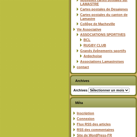
Nouvelles cartes postales sur
LAMASTRE
Cartes postales de Desaignes
Cartes postales du canton de
Lamastre
Collège de Macheville
Vie Associative
ASSOCIATIONS SPORTIVES
BCL
RUGBY CLUB
Grands évènements sportifs
Ardechoise
Associations Lamastroises
contact
Archives
Archives
Méta
Inscription
Connexion
Flux
RSS
des articles
RSS
des commentaires
Site de WordPress-FR