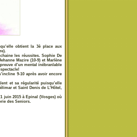
u’elle obtient la 3è place aux
re).
nchaine les réussites. Sophie De
Jehanne Mazire (10-9) et Marlène
ra preuve d’un mental inébranlable
 spectacle!
s’incline 9-10 après avoir encore
ent et sa régularité puisqu’elle
élimar et Saint Denis de L’Hôtel,
21 juin 2015 à Epinal (Vosges) où
orie des Seniors.