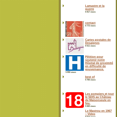
Lamastre et la
guerre
6 817 views
contact
6 772 views
Cartes postales de
Desaignes
6 511 views
Pétition pour
soutenir notre
Hôpital de proximité
en difficulté de
gouvernance.
5 890 views
best of
5 766 views
Les pompiers et tout
le SDIS au Château
de Maisonseule en
feu.
5 660 views
Le Mastrou en 1967
– Video
5 514 views