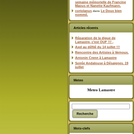
semaine mémorielle de Francine
Maous et Nanette Kaufmann.
coriolanus
Le Doux bien
dans
nommé.
Articles récents
Réparation de la digue de
Lamastre, c’est OUF !!! ,
Axel au défilé du 14 juillet !!!
Rencontre des Artistes à Vernoux.
Antonin Crenn à Lamastre
Soirée Andalouse à Désaignes. 19
juillet
Meteo
Meteo Lamastre
Mots-clefs