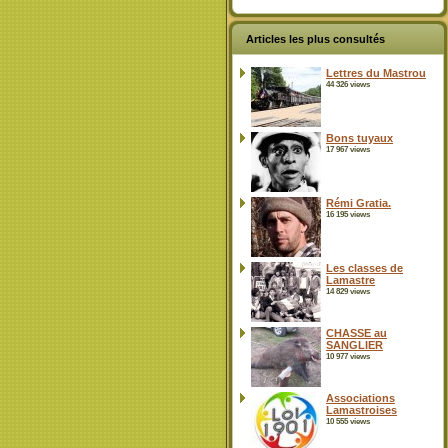
Articles les plus consultés
Lettres du Mastrou
44 326 views
Bons tuyaux
17 967 views
Rémi Gratia.
16 195 views
Les classes de
Lamastre
14 829 views
CHASSE au
SANGLIER
10 977 views
Associations
Lamastroises
10 555 views