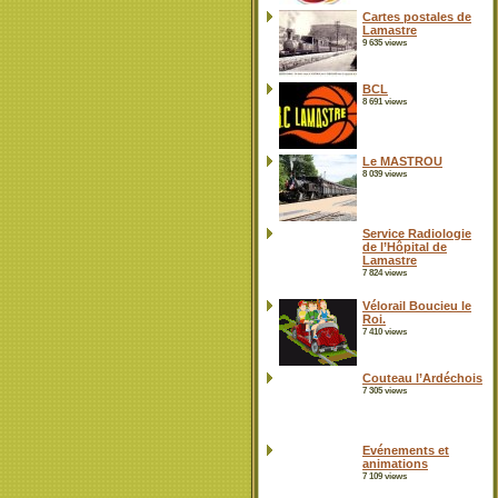
Cartes postales de
Lamastre
9 635 views
BCL
8 691 views
Le MASTROU
8 039 views
Service Radiologie
de l’Hôpital de
Lamastre
7 824 views
Vélorail Boucieu le
Roi.
7 410 views
Couteau l’Ardéchois
7 305 views
Evénements et
animations
7 109 views