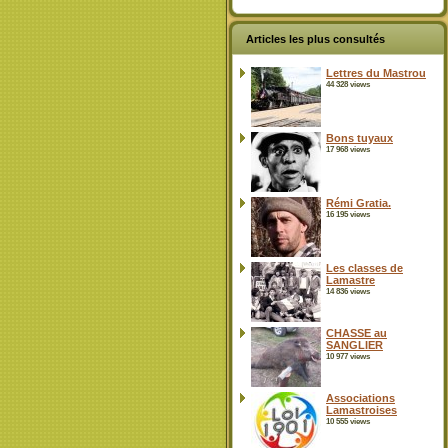
Articles les plus consultés
Lettres du Mastrou
44 328 views
Bons tuyaux
17 968 views
Rémi Gratia.
16 195 views
Les classes de
Lamastre
14 836 views
CHASSE au
SANGLIER
10 977 views
Associations
Lamastroises
10 555 views