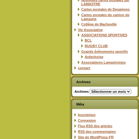
Nouvelles cartes postales sur
LAMASTRE
Cartes postales de Desaignes
Cartes postales du canton de
Lamastre
Collège de Macheville
Vie Associative
ASSOCIATIONS SPORTIVES
BCL
RUGBY CLUB
Grands évènements sportifs
Ardechoise
Associations Lamastroises
contact
Archives
Archives
Méta
Inscription
Connexion
Flux
RSS
des articles
RSS
des commentaires
Site de WordPress-FR