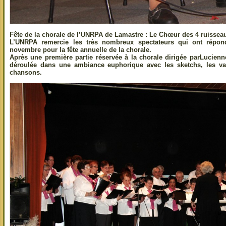
Fête de la chorale de l’UNRPA de Lamastre : Le Chœur des 4 ruissea
L’UNRPA remercie les très nombreux spectateurs qui ont répon
novembre pour la fête annuelle de la chorale.
Après une première partie réservée à la chorale dirigée parLucienn
déroulée dans une ambiance euphorique avec les sketchs, les v
chansons.