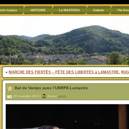
ons tuyaux
HISTOIRE
Le MASTROU
Galerie
Vie Ass
«
MARCHE DES FIERTÉS – FÊTE DES LIBERTÉS à LAMASTRE.
RUG
Bal de Vamps avec l’UNRPA Lamastre
20 novembre 2013 |
Auteur:
admin