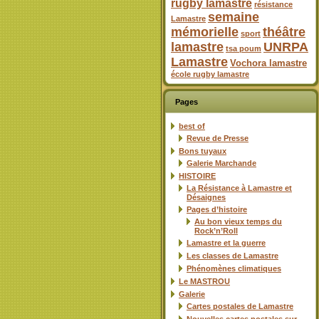
rugby lamastre
résistance
semaine
Lamastre
mémorielle
théâtre
sport
lamastre
UNRPA
tsa poum
Lamastre
Vochora lamastre
école rugby lamastre
Pages
best of
Revue de Presse
Bons tuyaux
Galerie Marchande
HISTOIRE
La Résistance à Lamastre et
Désaignes
Pages d’histoire
Au bon vieux temps du
Rock’n’Roll
Lamastre et la guerre
Les classes de Lamastre
Phénomènes climatiques
Le MASTROU
Galerie
Cartes postales de Lamastre