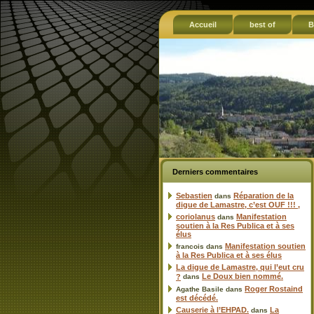
Accueil
best of
B
Derniers commentaires
Sebastien
Réparation de la
dans
digue de Lamastre, c’est OUF !!! ,
coriolanus
Manifestation
dans
soutien à la Res Publica et à ses
élus
Manifestation soutien
francois
dans
à la Res Publica et à ses élus
La digue de Lamastre, qui l’eut cru
Le Doux bien nommé.
?
dans
Roger Rostaind
Agathe Basile
dans
est décédé.
Causerie à l’EHPAD.
La
dans