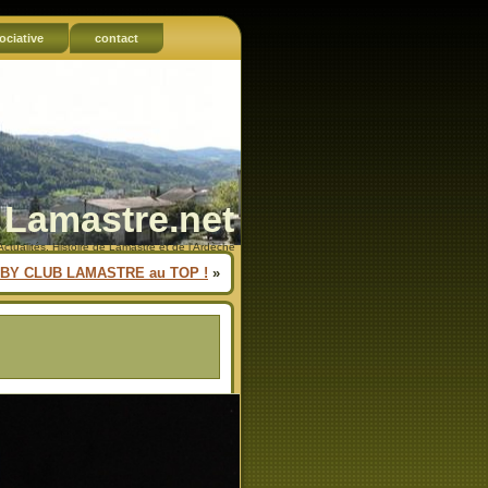
ociative
contact
Lamastre.net
Actualités, Histoire de Lamastre et de l'Ardèche
BY CLUB LAMASTRE au TOP !
»