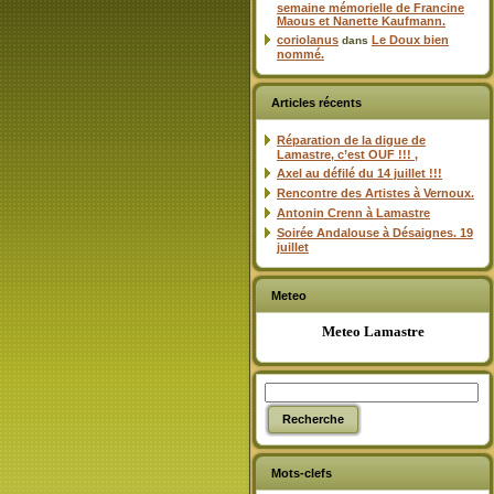
semaine mémorielle de Francine
Maous et Nanette Kaufmann.
coriolanus
Le Doux bien
dans
nommé.
Articles récents
Réparation de la digue de
Lamastre, c’est OUF !!! ,
Axel au défilé du 14 juillet !!!
Rencontre des Artistes à Vernoux.
Antonin Crenn à Lamastre
Soirée Andalouse à Désaignes. 19
juillet
Meteo
Meteo Lamastre
Mots-clefs