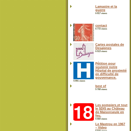
Lamastre et la
guerre
6 817 views
contact
6 772 views
Cartes postales de
Desaignes
6 513 views
Pétition pour
soutenir notre
Hôpital de proximité
en difficulté de
gouvernance.
5 891 views
best of
5 768 views
Les pompiers et tout
le SDIS au Château
de Maisonseule en
feu.
5 660 views
Le Mastrou en 1967
– Video
5 515 views