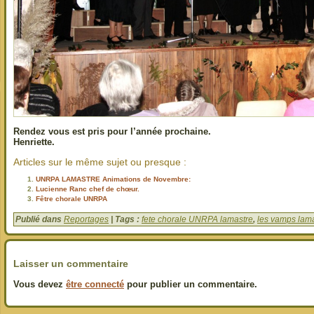
Rendez vous est pris pour l’année prochaine.
Henriette.
Articles sur le même sujet ou presque :
UNRPA LAMASTRE Animations de Novembre:
Lucienne Ranc chef de chœur.
Fêtre chorale UNRPA
Publié dans
Reportages
| Tags :
fete chorale UNRPA lamastre
,
les vamps lam
Laisser un commentaire
Vous devez
être connecté
pour publier un commentaire.