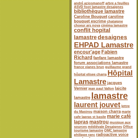
andré aziosmanoff
arbre a feuilles
ASVD foot lamastre desaignes
bibliothèque lamastre
Caroline Bouquet
caroline
bouquet escrime
chataigne
choeur ars nova
cinéma lamastre
conflit hopital
desaignes
lamastre
EHPAD Lamastre
encour'age
Fabien
Richard
fanfare lamastre
forum associations lamastre
france vianes brun
guillaume grand
Hôpital
hôpital elisee charra
Lamastre
jacques
Vernier
laicite
jean paul Vallon
lamastre
lamastre
laurent jouvet
lettre
maison charra
du Mastrou
marie
marie café
cafe lapras st basile
lapras
mastrou
musique aux
sources
médiévale Desaignes
Office
tourisme lamastre
OMC lamastre
radioactive voice
philippe ranc