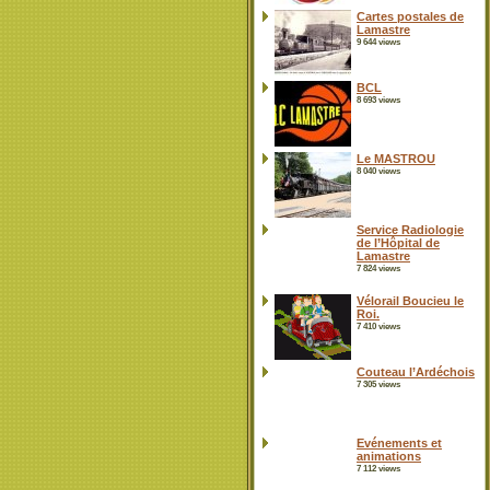
Cartes postales de
Lamastre
9 644 views
BCL
8 693 views
Le MASTROU
8 040 views
Service Radiologie
de l’Hôpital de
Lamastre
7 824 views
Vélorail Boucieu le
Roi.
7 410 views
Couteau l’Ardéchois
7 305 views
Evénements et
animations
7 112 views