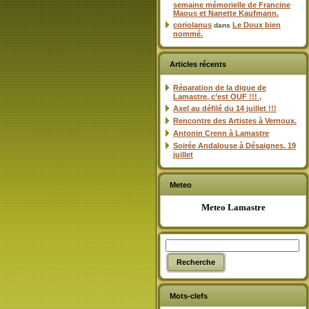
semaine mémorielle de Francine
Maous et Nanette Kaufmann.
coriolanus
Le Doux bien
dans
nommé.
Articles récents
Réparation de la digue de
Lamastre, c’est OUF !!! ,
Axel au défilé du 14 juillet !!!
Rencontre des Artistes à Vernoux.
Antonin Crenn à Lamastre
Soirée Andalouse à Désaignes. 19
juillet
Meteo
Meteo Lamastre
Mots-clefs