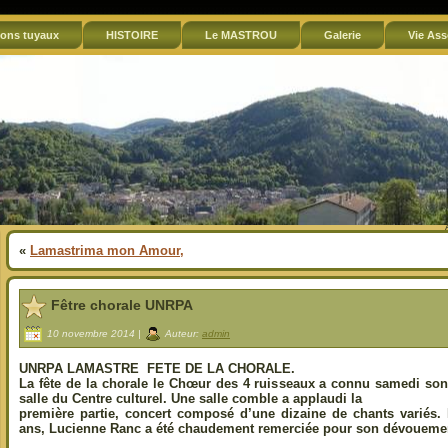
ons tuyaux
HISTOIRE
Le MASTROU
Galerie
Vie Ass
«
Lamastrima mon Amour,
Fêtre chorale UNRPA
10 novembre 2014 |
Auteur:
admin
UNRPA LAMASTRE FETE DE LA CHORALE.
La fête de la chorale le Chœur des 4 ruisseaux a connu samedi son
salle du Centre culturel. Une salle comble a applaudi la
première partie, concert composé d’une dizaine de chants variés.
ans, Lucienne Ranc a été chaudement remerciée pour son dévouement