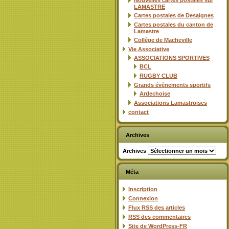
Nouvelles cartes postales sur
LAMASTRE
Cartes postales de Desaignes
Cartes postales du canton de
Lamastre
Collège de Macheville
Vie Associative
ASSOCIATIONS SPORTIVES
BCL
RUGBY CLUB
Grands évènements sportifs
Ardechoise
Associations Lamastroises
contact
Archives
Archives
Méta
Inscription
Connexion
Flux
RSS
des articles
RSS
des commentaires
Site de WordPress-FR