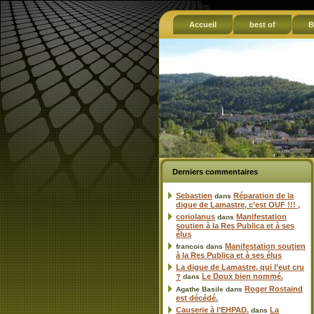
Accueil
best of
B
Derniers commentaires
Sebastien
Réparation de la
dans
digue de Lamastre, c’est OUF !!! ,
coriolanus
Manifestation
dans
soutien à la Res Publica et à ses
élus
Manifestation soutien
francois
dans
à la Res Publica et à ses élus
La digue de Lamastre, qui l’eut cru
Le Doux bien nommé.
?
dans
Roger Rostaind
Agathe Basile
dans
est décédé.
Causerie à l’EHPAD.
La
dans