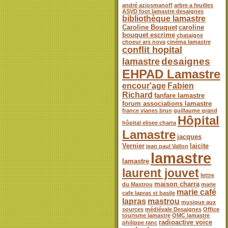
andré aziosmanoff
arbre a feuilles
ASVD foot lamastre desaignes
bibliothèque lamastre
Caroline Bouquet
caroline
bouquet escrime
chataigne
choeur ars nova
cinéma lamastre
conflit hopital
desaignes
lamastre
EHPAD Lamastre
encour'age
Fabien
Richard
fanfare lamastre
forum associations lamastre
france vianes brun
guillaume grand
Hôpital
hôpital elisee charra
Lamastre
jacques
Vernier
laicite
jean paul Vallon
lamastre
lamastre
laurent jouvet
lettre
maison charra
du Mastrou
marie
marie café
cafe lapras st basile
lapras
mastrou
musique aux
sources
médiévale Desaignes
Office
tourisme lamastre
OMC lamastre
radioactive voice
philippe ranc