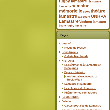
rugby lamastre
résistance
semaine
Lamastre
mémorielle
théâtre
sport
lamastre
UNRPA
tsa poum
Lamastre
Vochora lamastre
école rugby lamastre
Pages
best of
Revue de Presse
Bons tuyaux
Galerie Marchande
HISTOIRE
La Résistance à Lamastre et
Désaignes
Pages d’histoire
Au bon vieux temps du
Rock’n’Roll
Lamastre et la guerre
Les classes de Lamastre
Phénomènes climatiques
Le MASTROU
Galerie
Cartes postales de Lamastre