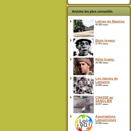
Articles les plus consultés
Lettres du Mastrou
44 329 views
Bons tuyaux
17 971 views
Rémi Gratia.
16 195 views
Les classes de
Lamastre
14 836 views
CHASSE au
SANGLIER
10 977 views
Associations
Lamastroises
10 555 views