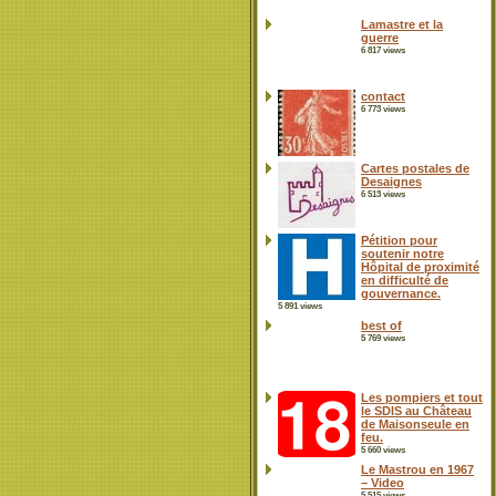
Lamastre et la
guerre
6 817 views
contact
6 773 views
Cartes postales de
Desaignes
6 513 views
Pétition pour
soutenir notre
Hôpital de proximité
en difficulté de
gouvernance.
5 891 views
best of
5 769 views
Les pompiers et tout
le SDIS au Château
de Maisonseule en
feu.
5 660 views
Le Mastrou en 1967
– Video
5 515 views