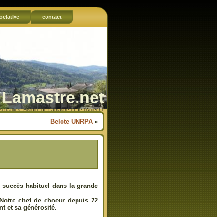
ociative
contact
Lamastre.net
Actualités, Histoire de Lamastre et de l'Ardèche
Belote UNRPA
»
 succès habituel dans la grande
 Notre chef de choeur depuis 22
 et sa générosité.