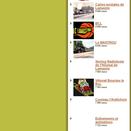
Cartes postales de
Lamastre
9 645 views
BCL
8 693 views
Le MASTROU
8 041 views
Service Radiologie
de l’Hôpital de
Lamastre
7 824 views
Vélorail Boucieu le
Roi.
7 410 views
Couteau l’Ardéchois
7 305 views
Evénements et
animations
7 112 views