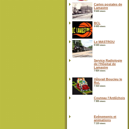
Cartes postales de
Lamastre
9 644 views
BCL
8 693 views
Le MASTROU
8 040 views
Service Radiologie
de l’Hôpital de
Lamastre
7 824 views
Vélorail Boucieu le
Roi.
7 410 views
Couteau l’Ardéchois
7 305 views
Evénements et
animations
7 110 views