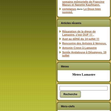
semaine mémorielle de Francine
Maous et Nanette Kaufmann.
coriolanus
Le Doux bien
dans
nommé.
Articles récents
Réparation de la digue de
Lamastre, c’est OUF !!! ,
Axel au défilé du 14 juillet !!!
Rencontre des Artistes à Vernoux.
Antonin Crenn à Lamastre
Soirée Andalouse à Désaignes. 19
juillet
Meteo
Meteo Lamastre
Mots-clefs