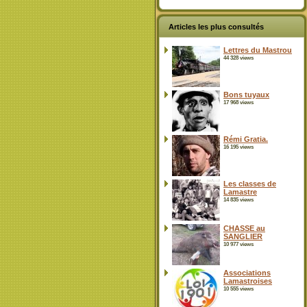
Articles les plus consultés
Lettres du Mastrou
44 328 views
Bons tuyaux
17 968 views
Rémi Gratia.
16 195 views
Les classes de
Lamastre
14 835 views
CHASSE au
SANGLIER
10 977 views
Associations
Lamastroises
10 555 views