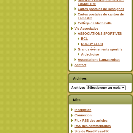
Nouvelles cartes postales sur
LAMASTRE
Cartes postales de Desaignes
Cartes postales du canton de
Lamastre
Collège de Macheville
Vie Associative
ASSOCIATIONS SPORTIVES
BCL
RUGBY CLUB
Grands évènements sportifs
Ardechoise
Associations Lamastroises
contact
Archives
Archives
Méta
Inscription
Connexion
Flux
RSS
des articles
RSS
des commentaires
Site de WordPress-FR