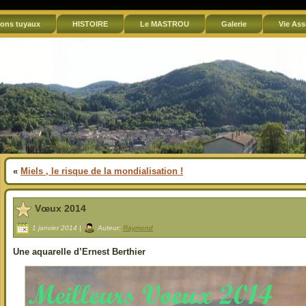
ons tuyaux
HISTOIRE
Le MASTROU
Galerie
Vie Ass
«
Miels , le risque de la mondialisation !
Vœux 2014
1 janvier 2014 |
Auteur:
Raymond
Une aquarelle d’Ernest Berthier