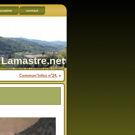
ociative
contact
Lamastre.net
Actualités, Histoire de Lamastre et de l'Ardèche
Commun’Infos n°24.
»