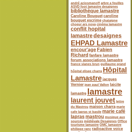
andré aziosmanoff
arbre a feuilles
ASVD foot lamastre desaignes
bibliothèque lamastre
Caroline Bouquet
caroline
bouquet escrime
chataigne
choeur ars nova
cinéma lamastre
conflit hopital
desaignes
lamastre
EHPAD Lamastre
encour'age
Fabien
Richard
fanfare lamastre
forum associations lamastre
france vianes brun
guillaume grand
Hôpital
hôpital elisee charra
Lamastre
jacques
Vernier
laicite
jean paul Vallon
lamastre
lamastre
laurent jouvet
lettre
maison charra
du Mastrou
marie
marie café
cafe lapras st basile
lapras
mastrou
musique aux
sources
médiévale Desaignes
Office
tourisme lamastre
OMC lamastre
radioactive voice
philippe ranc