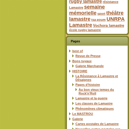
rugby lamastre
résistance
semaine
Lamastre
mémorielle
théâtre
sport
lamastre
UNRPA
tsa poum
Lamastre
Vochora lamastre
école rugby lamastre
Pages
best of
Revue de Presse
Bons tuyaux
Galerie Marchande
HISTOIRE
La Résistance à Lamastre et
Désaignes
Pages d’histoire
Au bon vieux temps du
Rock’n’Roll
Lamastre et la guerre
Les classes de Lamastre
Phénomènes climatiques
Le MASTROU
Galerie
Cartes postales de Lamastre