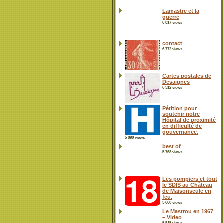
Lamastre et la
guerre
6 817 views
contact
6 772 views
Cartes postales de
Desaignes
6 512 views
Pétition pour
soutenir notre
Hôpital de proximité
en difficulté de
gouvernance.
5 890 views
best of
5 768 views
Les pompiers et tout
le SDIS au Château
de Maisonseule en
feu.
5 660 views
Le Mastrou en 1967
– Video
5 515 views