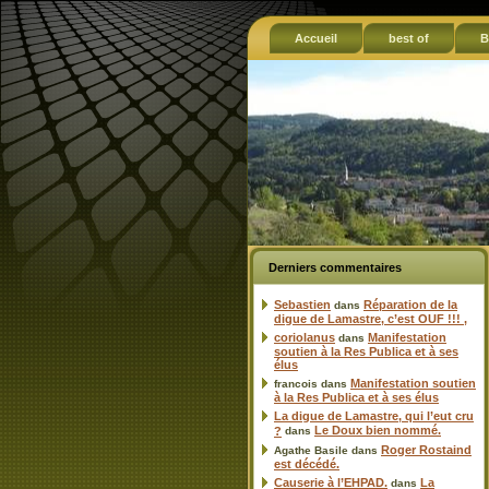
Accueil
best of
B
Derniers commentaires
Sebastien
Réparation de la
dans
digue de Lamastre, c’est OUF !!! ,
coriolanus
Manifestation
dans
soutien à la Res Publica et à ses
élus
Manifestation soutien
francois
dans
à la Res Publica et à ses élus
La digue de Lamastre, qui l’eut cru
Le Doux bien nommé.
?
dans
Roger Rostaind
Agathe Basile
dans
est décédé.
Causerie à l’EHPAD.
La
dans