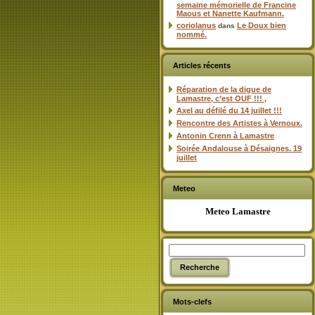
semaine mémorielle de Francine
Maous et Nanette Kaufmann.
coriolanus
Le Doux bien
dans
nommé.
Articles récents
Réparation de la digue de
Lamastre, c’est OUF !!! ,
Axel au défilé du 14 juillet !!!
Rencontre des Artistes à Vernoux.
Antonin Crenn à Lamastre
Soirée Andalouse à Désaignes. 19
juillet
Meteo
Meteo Lamastre
Mots-clefs