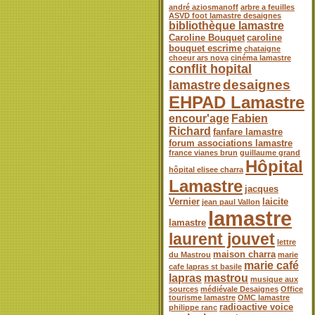
andré aziosmanoff
arbre a feuilles
ASVD foot lamastre desaignes
bibliothèque lamastre
Caroline Bouquet
caroline
bouquet escrime
chataigne
choeur ars nova
cinéma lamastre
conflit hopital
desaignes
lamastre
EHPAD Lamastre
encour'age
Fabien
Richard
fanfare lamastre
forum associations lamastre
france vianes brun
guillaume grand
Hôpital
hôpital elisee charra
Lamastre
jacques
Vernier
laicite
jean paul Vallon
lamastre
lamastre
laurent jouvet
lettre
maison charra
du Mastrou
marie
marie café
cafe lapras st basile
lapras
mastrou
musique aux
sources
médiévale Desaignes
Office
tourisme lamastre
OMC lamastre
radioactive voice
philippe ranc