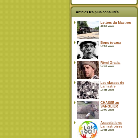
Articles les plus consultés
Lettres du Mastrou
44 328 views
Bons tuyaux
17 968 views
Rémi Gratia.
16 195 views
Les classes de
Lamastre
14 835 views
CHASSE au
SANGLIER
10 977 views
Associations
Lamastroises
10 555 views