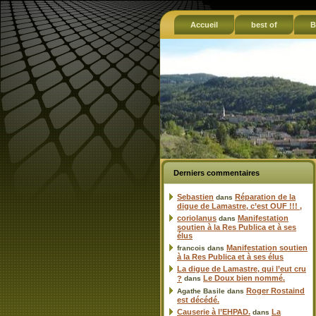
Accueil
best of
B
Derniers commentaires
Sebastien
Réparation de la
dans
digue de Lamastre, c’est OUF !!! ,
coriolanus
Manifestation
dans
soutien à la Res Publica et à ses
élus
Manifestation soutien
francois
dans
à la Res Publica et à ses élus
La digue de Lamastre, qui l’eut cru
Le Doux bien nommé.
?
dans
Roger Rostaind
Agathe Basile
dans
est décédé.
Causerie à l’EHPAD.
La
dans