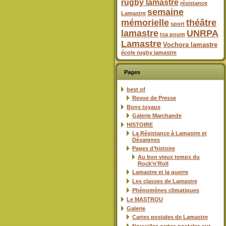
rugby lamastre
résistance
semaine
Lamastre
mémorielle
théâtre
sport
lamastre
UNRPA
tsa poum
Lamastre
Vochora lamastre
école rugby lamastre
Pages
best of
Revue de Presse
Bons tuyaux
Galerie Marchande
HISTOIRE
La Résistance à Lamastre et
Désaignes
Pages d’histoire
Au bon vieux temps du
Rock’n’Roll
Lamastre et la guerre
Les classes de Lamastre
Phénomènes climatiques
Le MASTROU
Galerie
Cartes postales de Lamastre