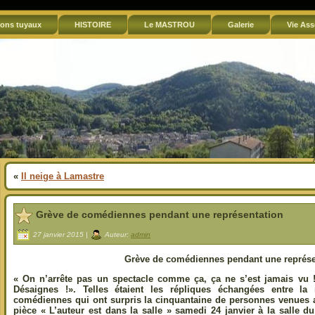
ons tuyaux
HISTOIRE
Le MASTROU
Galerie
Vie Ass
«
Il neige à Lamastre
Grève de comédiennes pendant une représentation
27 janvier 2015 |
Auteur:
admin
Grève de comédiennes pendant une représe
« On n’arrête pas un spectacle comme ça, ça ne s’est jamais vu !»
Désaignes !». Telles étaient les répliques échangées entre l
comédiennes qui ont surpris la cinquantaine de personnes venues as
pièce « L’auteur est dans la salle » samedi 24 janvier à la salle