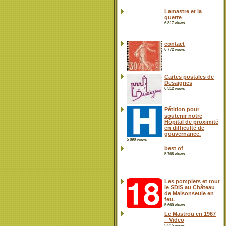
Lamastre et la
guerre
6 817 views
contact
6 772 views
Cartes postales de
Desaignes
6 512 views
Pétition pour
soutenir notre
Hôpital de proximité
en difficulté de
gouvernance.
5 890 views
best of
5 768 views
Les pompiers et tout
le SDIS au Château
de Maisonseule en
feu.
5 660 views
Le Mastrou en 1967
– Video
5 515 views