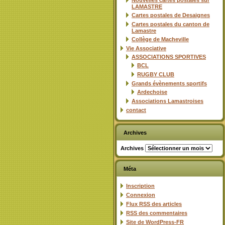
Nouvelles cartes postales sur
LAMASTRE
Cartes postales de Desaignes
Cartes postales du canton de
Lamastre
Collège de Macheville
Vie Associative
ASSOCIATIONS SPORTIVES
BCL
RUGBY CLUB
Grands évènements sportifs
Ardechoise
Associations Lamastroises
contact
Archives
Archives
Méta
Inscription
Connexion
Flux
RSS
des articles
RSS
des commentaires
Site de WordPress-FR