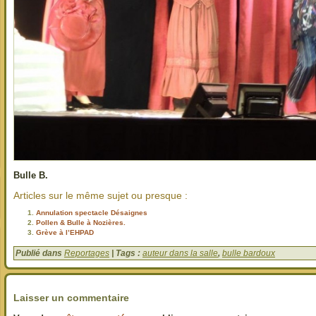
Bulle B.
Articles sur le même sujet ou presque :
Annulation spectacle Désaignes
Pollen & Bulle à Nozières.
Grève à l’EHPAD
Publié dans
Reportages
| Tags :
auteur dans la salle
,
bulle bardoux
Laisser un commentaire