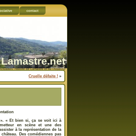
ociative
contact
Lamastre.net
Actualités, Histoire de Lamastre et de l'Ardèche
Cruelle défaite !
»
ntation
. « Et bien si, ça se voit ici à
a metteur en scène et une des
sister à la représentation de la
 du château. Des comédiennes pas