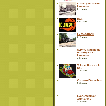
Cartes postales de
Lamastre
9 644 views
BCL
8 693 views
Le MASTROU
8 040 views
Service Radiologie
de l’Hôpital de
Lamastre
7 824 views
Vélorail Boucieu le
Roi.
7 410 views
Couteau l’Ardéchois
7 305 views
Evénements et
animations
7 110 views