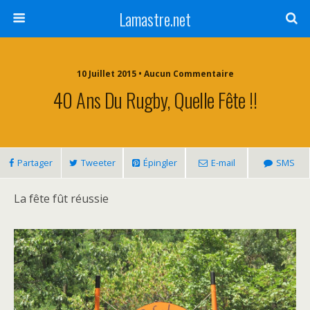
Lamastre.net
10 Juillet 2015 • Aucun Commentaire
40 Ans Du Rugby, Quelle Fête !!
Partager
Tweeter
Épingler
E-mail
SMS
La fête fût réussie