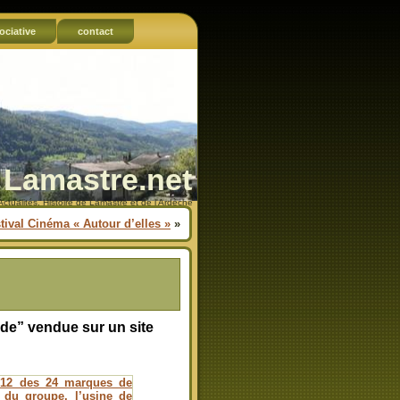
ociative
contact
Lamastre.net
Actualités, Histoire de Lamastre et de l'Ardèche
tival Cinéma « Autour d’elles »
»
e” vendue sur un site