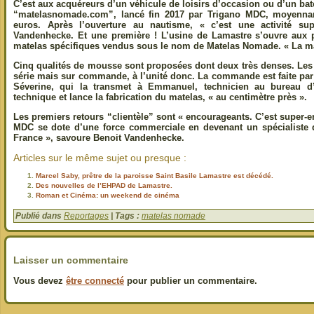
C’est aux acquéreurs d’un véhicule de loisirs d’occasion ou d’un bate
“matelasnomade.com”, lancé fin 2017 par Trigano MDC, moyennan
euros. Après l’ouverture au nautisme, « c’est une activité su
Vandenhecke. Et une première ! L’usine de Lamastre s’ouvre aux 
matelas spécifiques vendus sous le nom de Matelas Nomade. « La ma
Cinq qualités de mousse sont proposées dont deux très denses. Les
série mais sur commande, à l’unité donc. La commande est faite par i
Séverine, qui la transmet à Emmanuel, technicien au bureau d’ét
technique et lance la fabrication du matelas, « au centimètre près ».
Les premiers retours “clientèle” sont « encourageants. C’est super-e
MDC se dote d’une force commerciale en devenant un spécialiste
France », savoure Benoit Vandenhecke.
Articles sur le même sujet ou presque :
Marcel Saby, prêtre de la paroisse Saint Basile Lamastre est décédé.
Des nouvelles de l’EHPAD de Lamastre.
Roman et Cinéma: un weekend de cinéma
Publié dans
Reportages
| Tags :
matelas nomade
Laisser un commentaire
Vous devez
être connecté
pour publier un commentaire.