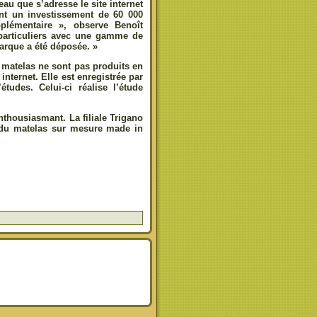
au que s’adresse le site internet
t un investissement de 60 000
pplémentaire », observe Benoît
particuliers avec une gamme de
rque a été déposée. »
 matelas ne sont pas produits en
nternet. Elle est enregistrée par
udes. Celui-ci réalise l’étude
nthousiasmant. La filiale Trigano
 du matelas sur mesure made in