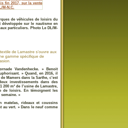
ques de véhicules de loisirs du
t développée sur le nautisme en
 aux particuliers. Photo Le DL/M-
extile de Lamastre s’ouvre aux
e une gamme spécifique de
asion.
 tornade Vandenhecke. » Benoit
euphorisant. » Quand, en 2016, il
r de Mamers dans la Sarthe, c’est
deux investissements dans des
 1 200 m² de l’usine de Lamastre,
le de loisirs. En témoignent les
 semaine. »
n matelas, rideaux et coussins
est au vert. » Dans le neuf comme