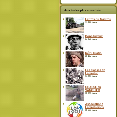
Articles les plus consultés
Lettres du Mastrou
44 328 views
Bons tuyaux
17 968 views
Rémi Gratia.
16 195 views
Les classes de
Lamastre
14 835 views
CHASSE au
SANGLIER
10 977 views
Associations
Lamastroises
10 555 views