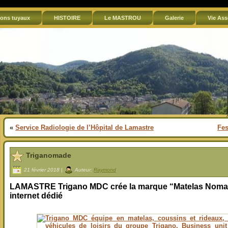
ons tuyaux
HISTOIRE
Le MASTROU
Galerie
Vie Ass
«
Service Radiologie de l’Hôpital de Lamastre
Fes
Triganomade
21 février 2018 |
Auteur:
Raymond
LAMASTRE
Trigano MDC crée la marque “Matelas Nomad
internet dédié