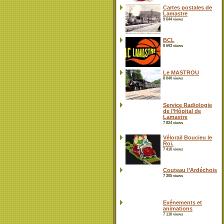
Cartes postales de
Lamastre
9 644 views
BCL
8 693 views
Le MASTROU
8 040 views
Service Radiologie
de l’Hôpital de
Lamastre
7 824 views
Vélorail Boucieu le
Roi.
7 410 views
Couteau l’Ardéchois
7 305 views
Evénements et
animations
7 110 views