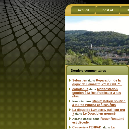
Accueil
best of
B
Derniers commentaires
Sebastien
Réparation de la
dans
digue de Lamastre, c’est OUF !!! ,
coriolanus
Manifestation
dans
soutien à la Res Publica et à ses
élus
Manifestation soutien
francois
dans
à la Res Publica et à ses élus
La digue de Lamastre, qui l’eut cru
Le Doux bien nommé.
?
dans
Roger Rostaind
Agathe Basile
dans
est décédé.
Causerie à l’EHPAD.
La
dans