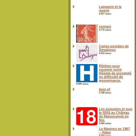
Lamastre et la
guerre
6 817 views
contact
6 772 views
Cartes postales de
Desaignes
6 512 views
Pétition pour
soutenir notre
Hôpital de proximité
en difficulté de
gouvernance.
5 890 views
best of
5 768 views
Les pompiers et tout
le SDIS au Château
de Maisonseule en
feu.
5 660 views
Le Mastrou en 1967
– Video
5 515 views