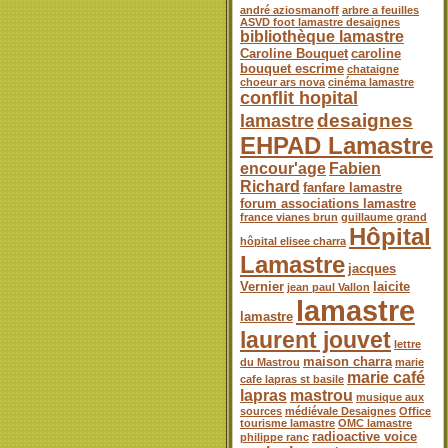
andré aziosmanoff
arbre a feuilles
ASVD foot lamastre desaignes
bibliothèque lamastre
Caroline Bouquet
caroline
bouquet escrime
chataigne
choeur ars nova
cinéma lamastre
conflit hopital
desaignes
lamastre
EHPAD Lamastre
encour'age
Fabien
Richard
fanfare lamastre
forum associations lamastre
france vianes brun
guillaume grand
Hôpital
hôpital elisee charra
Lamastre
jacques
Vernier
laicite
jean paul Vallon
lamastre
lamastre
laurent jouvet
lettre
maison charra
du Mastrou
marie
marie café
cafe lapras st basile
lapras
mastrou
musique aux
sources
médiévale Desaignes
Office
tourisme lamastre
OMC lamastre
radioactive voice
philippe ranc