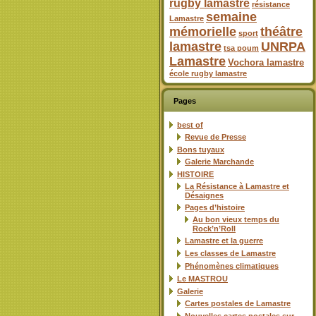
rugby lamastre
résistance
semaine
Lamastre
mémorielle
théâtre
sport
lamastre
UNRPA
tsa poum
Lamastre
Vochora lamastre
école rugby lamastre
Pages
best of
Revue de Presse
Bons tuyaux
Galerie Marchande
HISTOIRE
La Résistance à Lamastre et
Désaignes
Pages d’histoire
Au bon vieux temps du
Rock’n’Roll
Lamastre et la guerre
Les classes de Lamastre
Phénomènes climatiques
Le MASTROU
Galerie
Cartes postales de Lamastre