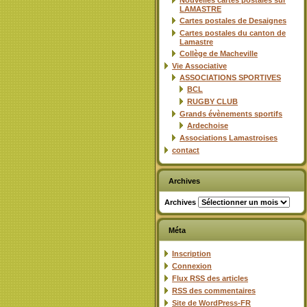
Nouvelles cartes postales sur
LAMASTRE
Cartes postales de Desaignes
Cartes postales du canton de
Lamastre
Collège de Macheville
Vie Associative
ASSOCIATIONS SPORTIVES
BCL
RUGBY CLUB
Grands évènements sportifs
Ardechoise
Associations Lamastroises
contact
Archives
Archives
Méta
Inscription
Connexion
Flux
RSS
des articles
RSS
des commentaires
Site de WordPress-FR