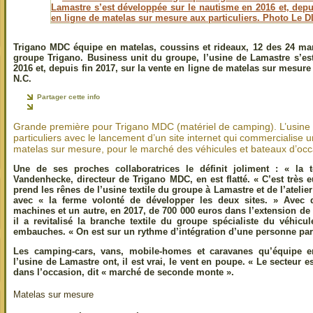
Trigano MDC équipe en matelas, coussins et rideaux, 12 des 24 mar
groupe Trigano. Business unit du groupe, l’usine de Lamastre s’es
2016 et, depuis fin 2017, sur la vente en ligne de matelas sur mesure
N.C.
Partager cette info
Grande première pour Trigano MDC (matériel de camping). L’usine t
particuliers avec le lancement d’un site internet qui commercialis
matelas sur mesure, pour le marché des véhicules et bateaux d’occ
Une de ses proches collaboratrices le définit joliment : « la
Vandenhecke, directeur de Trigano MDC, en est flatté. « C’est très 
prend les rênes de l’usine textile du groupe à Lamastre et de l’atelie
avec « la ferme volonté de développer les deux sites. » Avec 
machines et un autre, en 2017, de 700 000 euros dans l’extension de
il a revitalisé la branche textile du groupe spécialiste du véhicu
embauches. « On est sur un rythme d’intégration d’une personne par
Les camping-cars, vans, mobile-homes et caravanes qu’équipe e
l’usine de Lamastre ont, il est vrai, le vent en poupe. « Le secteur 
dans l’occasion, dit « marché de seconde monte ».
Matelas sur mesure