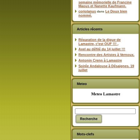
semaine mémorielle de Francine
Maous et Nanette Kaufmann.
coriolanus
Le Doux bien
dans
nommé.
Articles récents
Réparation de la digue de
Lamastre, c’est OUF !!! ,
Axel au défilé du 14 juillet !!!
Rencontre des Artistes à Vernoux.
Antonin Crenn à Lamastre
Soirée Andalouse à Désaignes. 19
juillet
Meteo
Meteo Lamastre
Mots-clefs