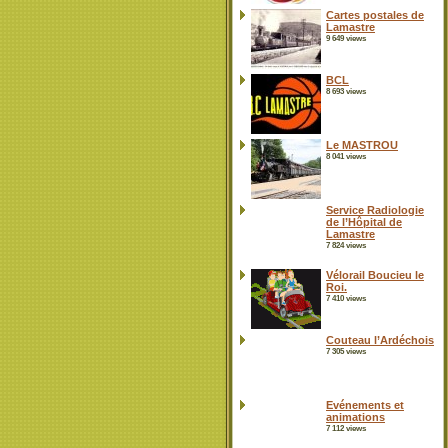
Cartes postales de
Lamastre
9 649 views
BCL
8 693 views
Le MASTROU
8 041 views
Service Radiologie
de l’Hôpital de
Lamastre
7 824 views
Vélorail Boucieu le
Roi.
7 410 views
Couteau l’Ardéchois
7 305 views
Evénements et
animations
7 112 views