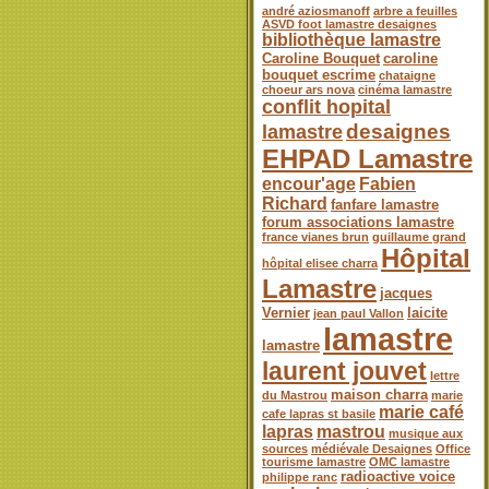
andré aziosmanoff
arbre a feuilles
ASVD foot lamastre desaignes
bibliothèque lamastre
Caroline Bouquet
caroline
bouquet escrime
chataigne
choeur ars nova
cinéma lamastre
conflit hopital
desaignes
lamastre
EHPAD Lamastre
encour'age
Fabien
Richard
fanfare lamastre
forum associations lamastre
france vianes brun
guillaume grand
Hôpital
hôpital elisee charra
Lamastre
jacques
Vernier
laicite
jean paul Vallon
lamastre
lamastre
laurent jouvet
lettre
maison charra
du Mastrou
marie
marie café
cafe lapras st basile
lapras
mastrou
musique aux
sources
médiévale Desaignes
Office
tourisme lamastre
OMC lamastre
radioactive voice
philippe ranc