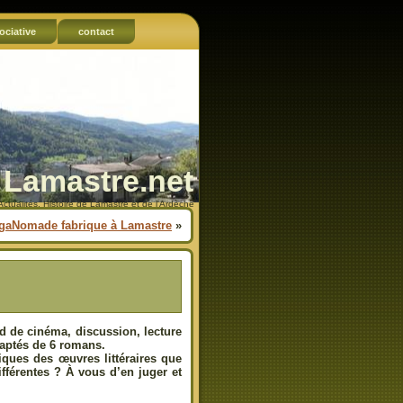
ociative
contact
Lamastre.net
Actualités, Histoire de Lamastre et de l'Ardèche
igaNomade fabrique à Lamastre
»
 de cinéma, discussion, lecture
daptés de 6 romans.
ques des œuvres littéraires que
fférentes ? À vous d’en juger et