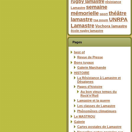
rugby lamastre
résistance
semaine
Lamastre
mémorielle
théâtre
sport
lamastre
UNRPA
tsa poum
Lamastre
Vochora lamastre
école rugby lamastre
Pages
best of
Revue de Presse
Bons tuyaux
Galerie Marchande
HISTOIRE
La Résistance à Lamastre et
Désaignes
Pages d’histoire
Au bon vieux temps du
Rock’n’Roll
Lamastre et la guerre
Les classes de Lamastre
Phénomènes climatiques
Le MASTROU
Galerie
Cartes postales de Lamastre