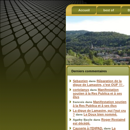
Accueil
best of
B
Derniers commentaires
Sebastien
Réparation de la
dans
digue de Lamastre, c’est OUF !!! ,
coriolanus
Manifestation
dans
soutien à la Res Publica et à ses
élus
Manifestation soutien
francois
dans
à la Res Publica et à ses élus
La digue de Lamastre, qui l’eut cru
Le Doux bien nommé.
?
dans
Roger Rostaind
Agathe Basile
dans
est décédé.
Causerie à l’EHPAD.
La
dans