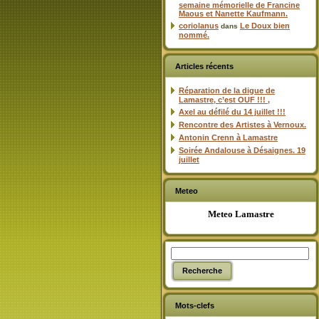
semaine mémorielle de Francine
Maous et Nanette Kaufmann.
coriolanus
Le Doux bien
dans
nommé.
Articles récents
Réparation de la digue de
Lamastre, c’est OUF !!! ,
Axel au défilé du 14 juillet !!!
Rencontre des Artistes à Vernoux.
Antonin Crenn à Lamastre
Soirée Andalouse à Désaignes. 19
juillet
Meteo
Meteo Lamastre
Mots-clefs