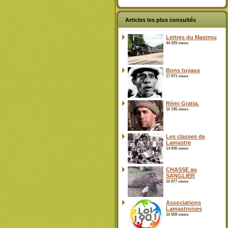
Articles les plus consultés
Lettres du Mastrou
44 329 views
Bons tuyaux
17 971 views
Rémi Gratia.
16 195 views
Les classes de
Lamastre
14 836 views
CHASSE au
SANGLIER
10 977 views
Associations
Lamastroises
10 559 views