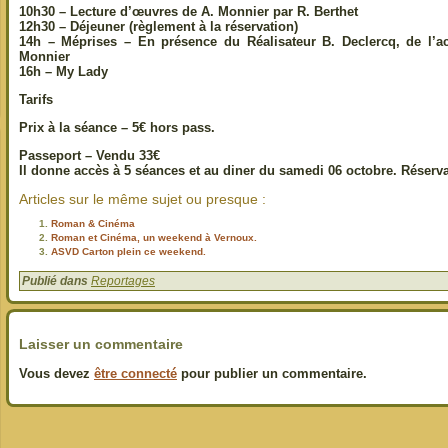
10h30 – Lecture d’œuvres de A. Monnier par R. Berthet
12h30 – Déjeuner (règlement à la réservation)
14h –
Méprises
– En présence du Réalisateur B. Declercq, de l’act
Monnier
16h –
My Lady
Tarifs
Prix à la séance – 5€ hors pass.
Passeport – Vendu 33€
Il donne accès à 5 séances et au diner du samedi 06 octobre. Réserva
Articles sur le même sujet ou presque :
Roman & Cinéma
Roman et Cinéma, un weekend à Vernoux.
ASVD Carton plein ce weekend.
Publié dans
Reportages
Laisser un commentaire
Vous devez
être connecté
pour publier un commentaire.