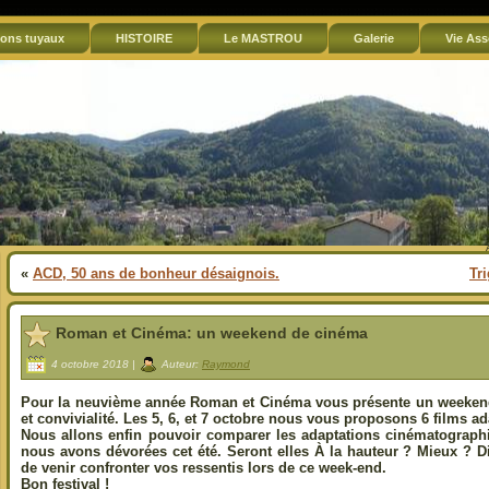
ons tuyaux
HISTOIRE
Le MASTROU
Galerie
Vie Ass
«
ACD, 50 ans de bonheur désaignois.
Tr
Roman et Cinéma: un weekend de cinéma
4 octobre 2018 |
Auteur:
Raymond
Pour la neuvième année Roman et Cinéma vous présente un weekend
et convivialité. Les 5, 6, et 7 octobre nous vous proposons 6 films a
Nous allons enfin pouvoir comparer les adaptations cinématographi
nous avons dévorées cet été. Seront elles À la hauteur ? Mieux ? Di
de venir confronter vos ressentis lors de ce week-end.
Bon festival !