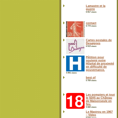
Lamastre et la
guerre
6 817 views
contact
6 773 views
Cartes postales de
Desaignes
6 513 views
Pétition pour
soutenir notre
Hôpital de proximité
en difficulté de
gouvernance.
5 891 views
best of
5 769 views
Les pompiers et tout
le SDIS au Château
de Maisonseule en
feu.
5 660 views
Le Mastrou en 1967
– Video
5 515 views