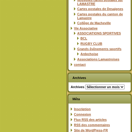
Nouvelles cartes postales sur
LAMASTRE
Cartes postales de Desaignes
Cartes postales du canton de
Lamastre
Collège de Macheville
Vie Associative
ASSOCIATIONS SPORTIVES
BCL
RUGBY CLUB
Grands évènements sportifs
Ardechoise
Associations Lamastroises
contact
Archives
Archives
Méta
Inscription
Connexion
Flux
RSS
des articles
RSS
des commentaires
Site de WordPress-FR