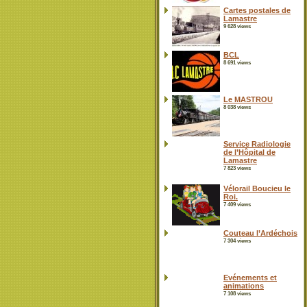
Cartes postales de
Lamastre
9 628 views
BCL
8 691 views
Le MASTROU
8 038 views
Service Radiologie
de l’Hôpital de
Lamastre
7 823 views
Vélorail Boucieu le
Roi.
7 409 views
Couteau l’Ardéchois
7 304 views
Evénements et
animations
7 108 views