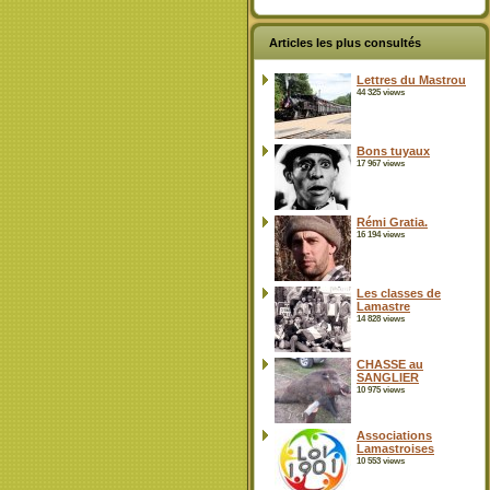
Articles les plus consultés
Lettres du Mastrou
44 325 views
Bons tuyaux
17 967 views
Rémi Gratia.
16 194 views
Les classes de
Lamastre
14 828 views
CHASSE au
SANGLIER
10 975 views
Associations
Lamastroises
10 553 views