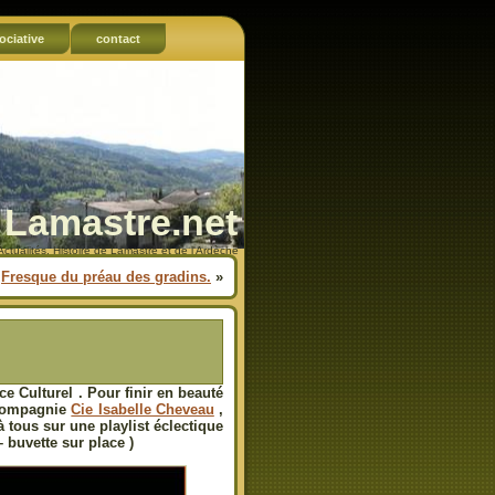
ociative
contact
Lamastre.net
Actualités, Histoire de Lamastre et de l'Ardèche
Fresque du préau des gradins.
»
e Culturel . Pour finir en beauté
 compagnie
Cie Isabelle Cheveau
,
à tous sur une playlist éclectique
 buvette sur place )