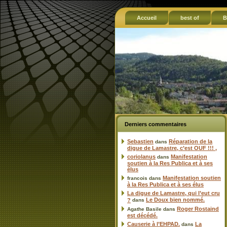
Accueil
best of
B
Derniers commentaires
Sebastien
Réparation de la
dans
digue de Lamastre, c’est OUF !!! ,
coriolanus
Manifestation
dans
soutien à la Res Publica et à ses
élus
Manifestation soutien
francois
dans
à la Res Publica et à ses élus
La digue de Lamastre, qui l’eut cru
Le Doux bien nommé.
?
dans
Roger Rostaind
Agathe Basile
dans
est décédé.
Causerie à l’EHPAD.
La
dans