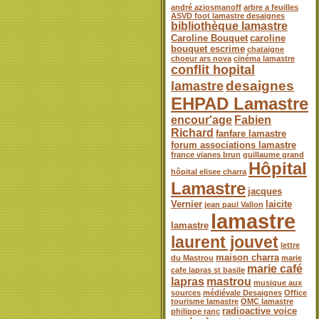
andré aziosmanoff
arbre a feuilles
ASVD foot lamastre desaignes
bibliothèque lamastre
Caroline Bouquet
caroline
bouquet escrime
chataigne
choeur ars nova
cinéma lamastre
conflit hopital
desaignes
lamastre
EHPAD Lamastre
encour'age
Fabien
Richard
fanfare lamastre
forum associations lamastre
france vianes brun
guillaume grand
Hôpital
hôpital elisee charra
Lamastre
jacques
Vernier
laicite
jean paul Vallon
lamastre
lamastre
laurent jouvet
lettre
maison charra
du Mastrou
marie
marie café
cafe lapras st basile
lapras
mastrou
musique aux
sources
médiévale Desaignes
Office
tourisme lamastre
OMC lamastre
radioactive voice
philippe ranc