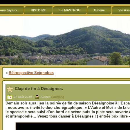
ons tuyaux
HISTOIRE
Le MASTROU
Galerie
Vie Ass
«
Rétrospective Seignobos
Clap de fin à Désaignes.
27 août 2019 |
Auteur:
Raymond
Demain soir aura lieu la soirée de fin de saison Désaignoise à l’Espac
, nous avons invité le duo chorégraphique » L’Autre et Moi » de la
le spectacle sera suivi d’un bord de scène puis la piste sera ouverte 
et intemporelle…
Venez tous danser à Désaignes ! ( entrée prix libre –