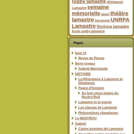
rugby lamastre
résistance
semaine
Lamastre
mémorielle
théâtre
sport
lamastre
UNRPA
tsa poum
Lamastre
Vochora lamastre
école rugby lamastre
Pages
best of
Revue de Presse
Bons tuyaux
Galerie Marchande
HISTOIRE
La Résistance à Lamastre et
Désaignes
Pages d’histoire
Au bon vieux temps du
Rock’n’Roll
Lamastre et la guerre
Les classes de Lamastre
Phénomènes climatiques
Le MASTROU
Galerie
Cartes postales de Lamastre