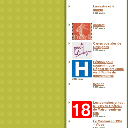
Lamastre et la
guerre
6 816 views
contact
6 771 views
Cartes postales de
Desaignes
6 510 views
Pétition pour
soutenir notre
Hôpital de proximité
en difficulté de
gouvernance.
5 889 views
best of
5 765 views
Les pompiers et tout
le SDIS au Château
de Maisonseule en
feu.
5 658 views
Le Mastrou en 1967
– Video
5 513 views