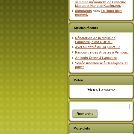
semaine mémorielle de Francine
Maous et Nanette Kaufmann.
coriolanus
Le Doux bien
dans
nommé.
Articles récents
Réparation de la digue de
Lamastre, c’est OUF !!! ,
Axel au défilé du 14 juillet !!!
Rencontre des Artistes à Vernoux.
Antonin Crenn à Lamastre
Soirée Andalouse à Désaignes. 19
juillet
Meteo
Meteo Lamastre
Mots-clefs