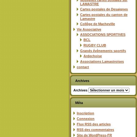
Nouvelles cartes postales sur
LAMASTRE
Cartes postales de Desaignes
Cartes postales du canton de
Lamastre
Collège de Macheville
Vie Associative
ASSOCIATIONS SPORTIVES
BCL
RUGBY CLUB
Grands évènements sportifs
Ardechoise
Associations Lamastroises
contact
Archives
Archives
Méta
Inscription
Connexion
Flux
RSS
des articles
RSS
des commentaires
Site de WordPress-FR