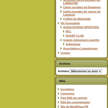
Nouvelles cartes postales sur
LAMASTRE
Cartes postales de Desaignes
Cartes postales du canton de
Lamastre
Collège de Macheville
Vie Associative
ASSOCIATIONS SPORTIVES
BCL
RUGBY CLUB
Grands évènements sportifs
Ardechoise
Associations Lamastroises
contact
Archives
Archives
Méta
Inscription
Connexion
Flux
RSS
des articles
RSS
des commentaires
Site de WordPress-FR