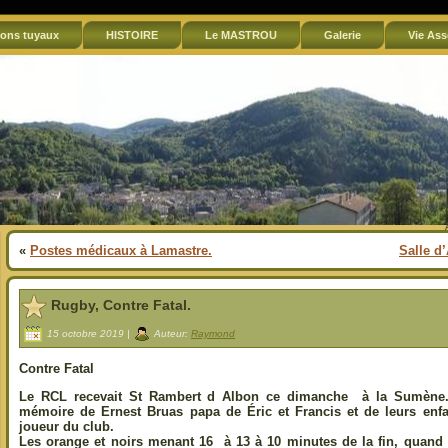
ons tuyaux
HISTOIRE
Le MASTROU
Galerie
Vie Ass
«
Postes médicaux à Lamastre.
Salle d
Rugby, Contre Fatal.
15 octobre 2019 |
Auteur:
Raymond
Contre Fatal
Le RCL recevait St Rambert d Albon ce dimanche à la Sumène.
mémoire de Ernest Bruas papa de Éric et Francis et de leurs enf
joueur du club.
Les orange et noirs menant 16 à 13 à 10 minutes de la fin, quand 