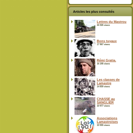
Articles les plus consultés
Lettres du Mastrou
44 326 views
Bons tuyaux
17 967 views
Rémi Gratia.
16 195 views
Les classes de
Lamastre
14 830 views
CHASSE au
SANGLIER
10 977 views
Associations
Lamastroises
10 555 views