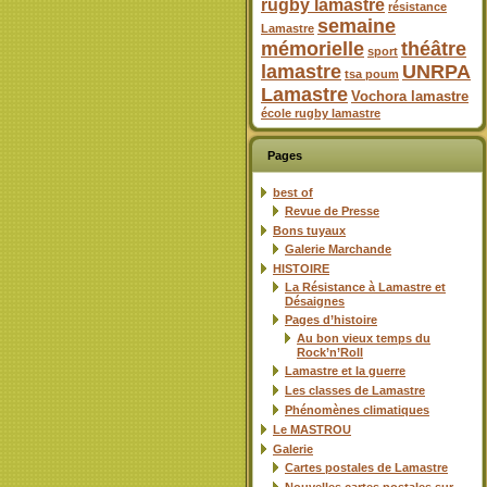
rugby lamastre
résistance
semaine
Lamastre
mémorielle
théâtre
sport
lamastre
UNRPA
tsa poum
Lamastre
Vochora lamastre
école rugby lamastre
Pages
best of
Revue de Presse
Bons tuyaux
Galerie Marchande
HISTOIRE
La Résistance à Lamastre et
Désaignes
Pages d’histoire
Au bon vieux temps du
Rock’n’Roll
Lamastre et la guerre
Les classes de Lamastre
Phénomènes climatiques
Le MASTROU
Galerie
Cartes postales de Lamastre