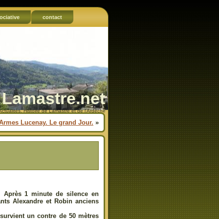
ociative
contact
Lamastre.net
Actualités, Histoire de Lamastre et de l'Ardèche
’Armes Lucenay. Le grand Jour.
»
 Après 1 minute de silence en
ants Alexandre et Robin anciens
survient un contre de 50 mètres