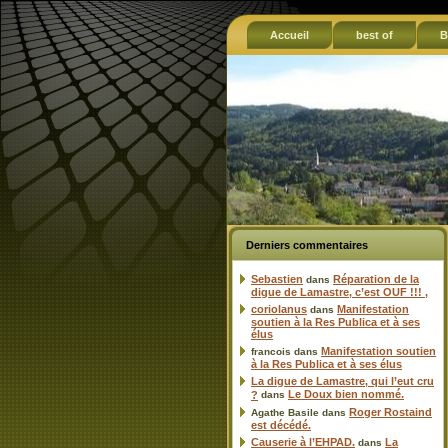
Accueil
best of
B
Derniers commentaires
Sebastien
Réparation de la
dans
digue de Lamastre, c’est OUF !!! ,
coriolanus
Manifestation
dans
soutien à la Res Publica et à ses
élus
Manifestation soutien
francois
dans
à la Res Publica et à ses élus
La digue de Lamastre, qui l’eut cru
Le Doux bien nommé.
?
dans
Roger Rostaind
Agathe Basile
dans
est décédé.
Causerie à l’EHPAD.
La
dans