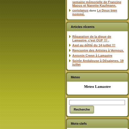
semaine mémorielle de Francine
Maous et Nanette Kaufmann.
coriolanus
Le Doux bien
dans
nommé.
Articles récents
Réparation de la digue de
Lamastre, c’est OUF !!! ,
Axel au défilé du 14 juillet !!!
Rencontre des Artistes à Vernoux.
Antonin Crenn à Lamastre
Soirée Andalouse à Désaignes. 19
juillet
Meteo
Meteo Lamastre
Mots-clefs