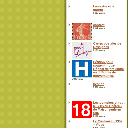
Lamastre et la
guerre
6 817 views
contact
6 772 views
Cartes postales de
Desaignes
6 511 views
Pétition pour
soutenir notre
Hôpital de proximité
en difficulté de
gouvernance.
5 890 views
best of
5 766 views
Les pompiers et tout
le SDIS au Château
de Maisonseule en
feu.
5 660 views
Le Mastrou en 1967
– Video
5 515 views