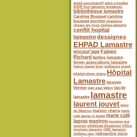
andré aziosmanoff
arbre a feuilles
ASVD foot lamastre desaignes
bibliothèque lamastre
Caroline Bouquet
caroline
bouquet escrime
chataigne
choeur ars nova
cinéma lamastre
conflit hopital
desaignes
lamastre
EHPAD Lamastre
encour'age
Fabien
Richard
fanfare lamastre
forum associations lamastre
france vianes brun
guillaume grand
Hôpital
hôpital elisee charra
Lamastre
jacques
Vernier
laicite
jean paul Vallon
lamastre
lamastre
laurent jouvet
lettre
maison charra
du Mastrou
marie
marie café
cafe lapras st basile
lapras
mastrou
musique aux
sources
médiévale Desaignes
Office
tourisme lamastre
OMC lamastre
radioactive voice
philippe ranc