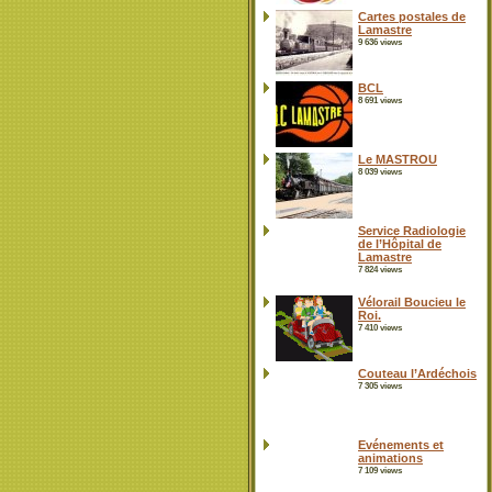
Cartes postales de
Lamastre
9 636 views
BCL
8 691 views
Le MASTROU
8 039 views
Service Radiologie
de l’Hôpital de
Lamastre
7 824 views
Vélorail Boucieu le
Roi.
7 410 views
Couteau l’Ardéchois
7 305 views
Evénements et
animations
7 109 views