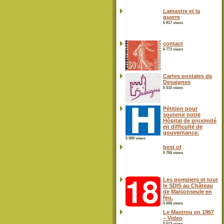
Lamastre et la
guerre
6 817 views
contact
6 771 views
Cartes postales de
Desaignes
6 510 views
Pétition pour
soutenir notre
Hôpital de proximité
en difficulté de
gouvernance.
5 889 views
best of
5 765 views
Les pompiers et tout
le SDIS au Château
de Maisonseule en
feu.
5 658 views
Le Mastrou en 1967
– Video
5 513 views