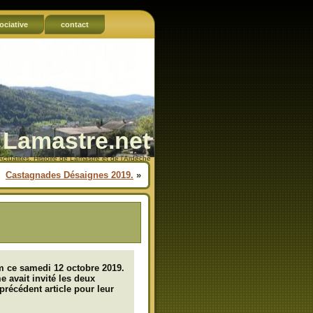
ociative
contact
Lamastre.net
Actualités, Histoire de Lamastre et de l'Ardèche
Castagnades Désaignes 2019.
»
 ce samedi 12 octobre 2019.
e avait invité les deux
récédent article pour leur