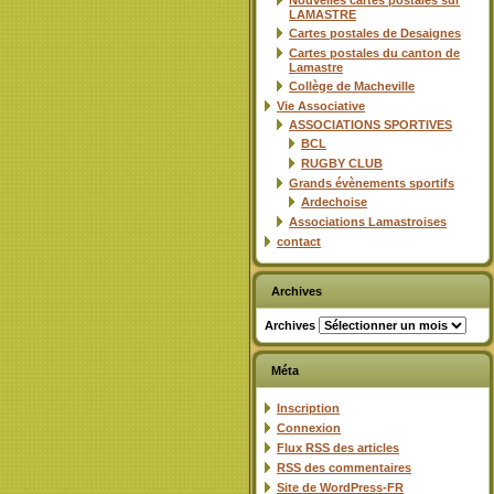
Nouvelles cartes postales sur
LAMASTRE
Cartes postales de Desaignes
Cartes postales du canton de
Lamastre
Collège de Macheville
Vie Associative
ASSOCIATIONS SPORTIVES
BCL
RUGBY CLUB
Grands évènements sportifs
Ardechoise
Associations Lamastroises
contact
Archives
Archives
Méta
Inscription
Connexion
Flux
RSS
des articles
RSS
des commentaires
Site de WordPress-FR