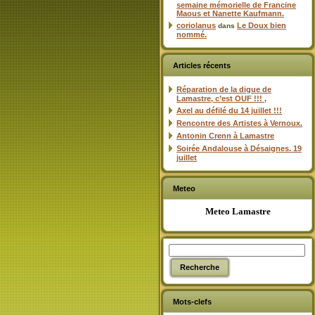
semaine mémorielle de Francine
Maous et Nanette Kaufmann.
coriolanus
Le Doux bien
dans
nommé.
Articles récents
Réparation de la digue de
Lamastre, c’est OUF !!! ,
Axel au défilé du 14 juillet !!!
Rencontre des Artistes à Vernoux.
Antonin Crenn à Lamastre
Soirée Andalouse à Désaignes. 19
juillet
Meteo
Meteo Lamastre
Mots-clefs