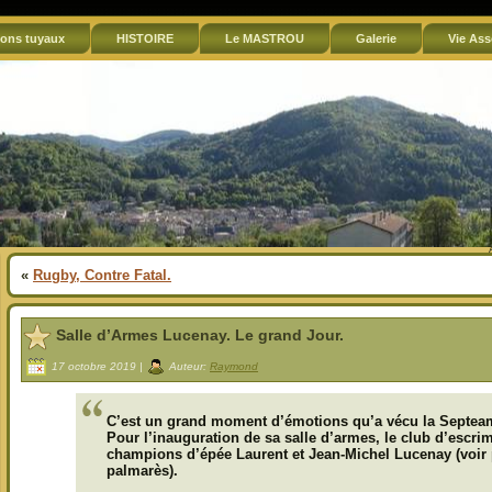
ons tuyaux
HISTOIRE
Le MASTROU
Galerie
Vie Ass
«
Rugby, Contre Fatal.
Salle d’Armes Lucenay. Le grand Jour.
17 octobre 2019 |
Auteur:
Raymond
C’est un grand moment d’émotions qu’a vécu la Septeam
Pour l’inauguration de sa salle d’armes, le club d’escrim
champions d’épée Laurent et Jean-Michel Lucenay (voir p
palmarès).