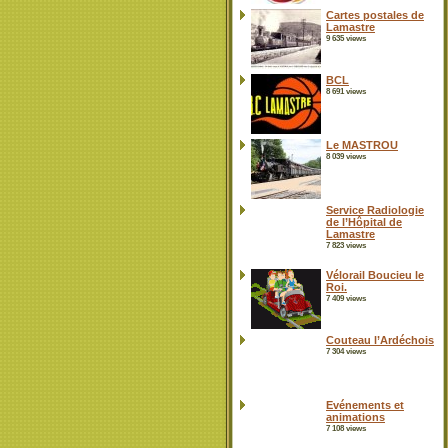
Cartes postales de
Lamastre
9 635 views
BCL
8 691 views
Le MASTROU
8 039 views
Service Radiologie
de l’Hôpital de
Lamastre
7 823 views
Vélorail Boucieu le
Roi.
7 409 views
Couteau l’Ardéchois
7 304 views
Evénements et
animations
7 108 views