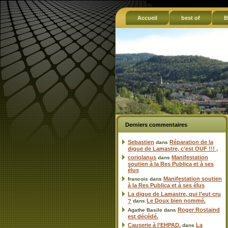
Accueil
best of
B
Derniers commentaires
Sebastien
Réparation de la
dans
digue de Lamastre, c’est OUF !!! ,
coriolanus
Manifestation
dans
soutien à la Res Publica et à ses
élus
Manifestation soutien
francois
dans
à la Res Publica et à ses élus
La digue de Lamastre, qui l’eut cru
Le Doux bien nommé.
?
dans
Roger Rostaind
Agathe Basile
dans
est décédé.
Causerie à l’EHPAD.
La
dans