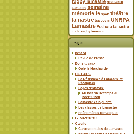
rugby lamastre
résistance
semaine
Lamastre
mémorielle
théâtre
sport
lamastre
UNRPA
tsa poum
Lamastre
Vochora lamastre
école rugby lamastre
Pages
best of
Revue de Presse
Bons tuyaux
Galerie Marchande
HISTOIRE
La Résistance à Lamastre et
Désaignes
Pages d’histoire
Au bon vieux temps du
Rock’n’Roll
Lamastre et la guerre
Les classes de Lamastre
Phénomènes climatiques
Le MASTROU
Galerie
Cartes postales de Lamastre