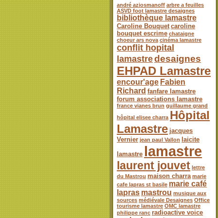
andré aziosmanoff
arbre a feuilles
ASVD foot lamastre desaignes
bibliothèque lamastre
Caroline Bouquet
caroline
bouquet escrime
chataigne
choeur ars nova
cinéma lamastre
conflit hopital
desaignes
lamastre
EHPAD Lamastre
encour'age
Fabien
Richard
fanfare lamastre
forum associations lamastre
france vianes brun
guillaume grand
Hôpital
hôpital elisee charra
Lamastre
jacques
Vernier
laicite
jean paul Vallon
lamastre
lamastre
laurent jouvet
lettre
maison charra
du Mastrou
marie
marie café
cafe lapras st basile
lapras
mastrou
musique aux
sources
médiévale Desaignes
Office
tourisme lamastre
OMC lamastre
radioactive voice
philippe ranc