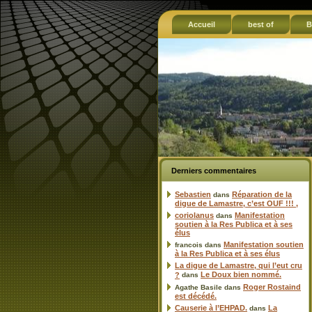
Accueil
best of
B
Derniers commentaires
Sebastien
Réparation de la
dans
digue de Lamastre, c’est OUF !!! ,
coriolanus
Manifestation
dans
soutien à la Res Publica et à ses
élus
Manifestation soutien
francois
dans
à la Res Publica et à ses élus
La digue de Lamastre, qui l’eut cru
Le Doux bien nommé.
?
dans
Roger Rostaind
Agathe Basile
dans
est décédé.
Causerie à l’EHPAD.
La
dans