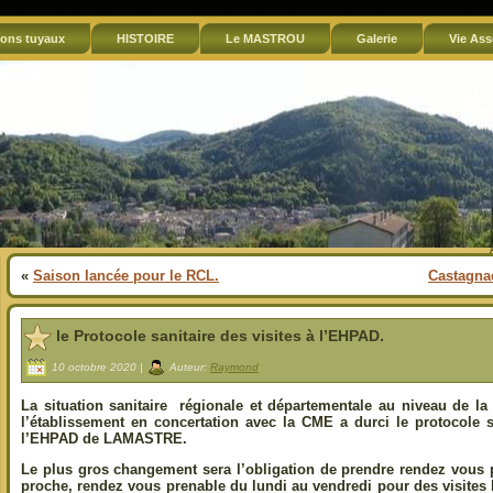
ons tuyaux
HISTOIRE
Le MASTROU
Galerie
Vie Ass
«
Saison lancée pour le RCL.
Castagna
le Protocole sanitaire des visites à l’EHPAD.
10 octobre 2020 |
Auteur:
Raymond
La situation sanitaire régionale et départementale au niveau de la
l’établissement en concertation avec la CME a durci le protocole s
l’EHPAD de LAMASTRE.
Le plus gros changement sera l’obligation de prendre rendez vous 
proche, rendez vous prenable du lundi au vendredi pour des visites 