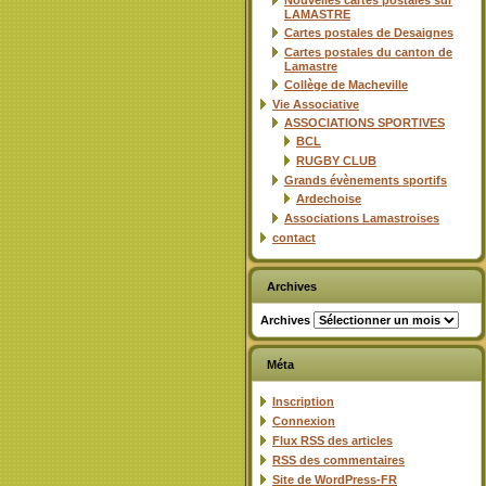
Nouvelles cartes postales sur
LAMASTRE
Cartes postales de Desaignes
Cartes postales du canton de
Lamastre
Collège de Macheville
Vie Associative
ASSOCIATIONS SPORTIVES
BCL
RUGBY CLUB
Grands évènements sportifs
Ardechoise
Associations Lamastroises
contact
Archives
Archives
Méta
Inscription
Connexion
Flux
RSS
des articles
RSS
des commentaires
Site de WordPress-FR