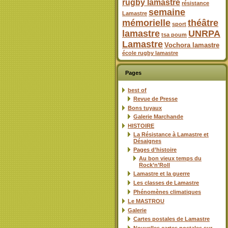
rugby lamastre
résistance
semaine
Lamastre
mémorielle
théâtre
sport
lamastre
UNRPA
tsa poum
Lamastre
Vochora lamastre
école rugby lamastre
Pages
best of
Revue de Presse
Bons tuyaux
Galerie Marchande
HISTOIRE
La Résistance à Lamastre et
Désaignes
Pages d’histoire
Au bon vieux temps du
Rock’n’Roll
Lamastre et la guerre
Les classes de Lamastre
Phénomènes climatiques
Le MASTROU
Galerie
Cartes postales de Lamastre