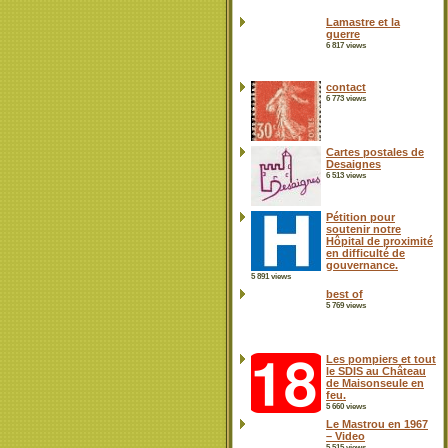
Lamastre et la
guerre
6 817 views
contact
6 773 views
Cartes postales de
Desaignes
6 513 views
Pétition pour
soutenir notre
Hôpital de proximité
en difficulté de
gouvernance.
5 891 views
best of
5 769 views
Les pompiers et tout
le SDIS au Château
de Maisonseule en
feu.
5 660 views
Le Mastrou en 1967
– Video
5 515 views