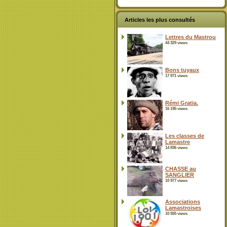
Articles les plus consultés
Lettres du Mastrou
44 329 views
Bons tuyaux
17 971 views
Rémi Gratia.
16 195 views
Les classes de
Lamastre
14 836 views
CHASSE au
SANGLIER
10 977 views
Associations
Lamastroises
10 555 views