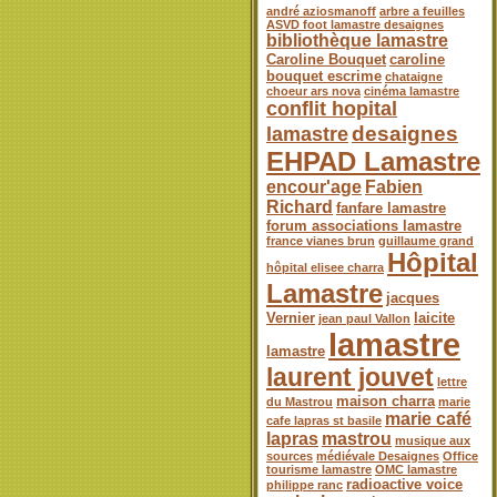
andré aziosmanoff
arbre a feuilles
ASVD foot lamastre desaignes
bibliothèque lamastre
Caroline Bouquet
caroline
bouquet escrime
chataigne
choeur ars nova
cinéma lamastre
conflit hopital
desaignes
lamastre
EHPAD Lamastre
encour'age
Fabien
Richard
fanfare lamastre
forum associations lamastre
france vianes brun
guillaume grand
Hôpital
hôpital elisee charra
Lamastre
jacques
Vernier
laicite
jean paul Vallon
lamastre
lamastre
laurent jouvet
lettre
maison charra
du Mastrou
marie
marie café
cafe lapras st basile
lapras
mastrou
musique aux
sources
médiévale Desaignes
Office
tourisme lamastre
OMC lamastre
radioactive voice
philippe ranc