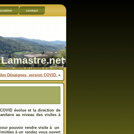
ociative
contact
Lamastre.net
Actualités, Histoire de Lamastre et de l'Ardèche
des Désaignes, version COVID.
»
 COVID évolue et la direction de
anitaire au niveau des visites à
pour pouvoir rendre visite à un
limitées à un rendez vous ouvert