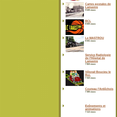
Cartes postales de
Lamastre
9 645 views
BCL
8 693 views
Le MASTROU
8 041 views
Service Radiologie
de l’Hôpital de
Lamastre
7 824 views
Vélorail Boucieu le
Roi.
7 410 views
Couteau l’Ardéchois
7 305 views
Evénements et
animations
7 112 views