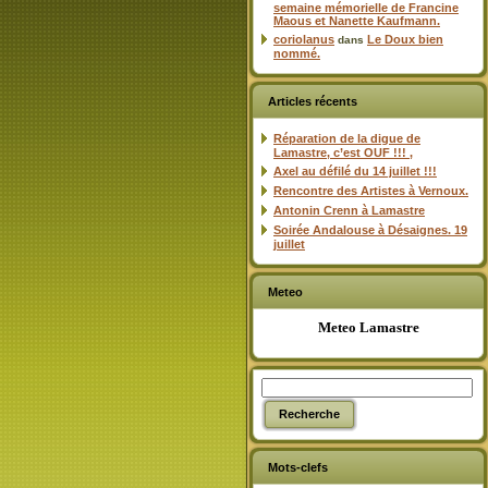
semaine mémorielle de Francine
Maous et Nanette Kaufmann.
coriolanus
Le Doux bien
dans
nommé.
Articles récents
Réparation de la digue de
Lamastre, c’est OUF !!! ,
Axel au défilé du 14 juillet !!!
Rencontre des Artistes à Vernoux.
Antonin Crenn à Lamastre
Soirée Andalouse à Désaignes. 19
juillet
Meteo
Meteo Lamastre
Mots-clefs