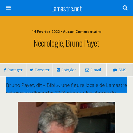
Lamastre.net
14 Février 2022 • Aucun Commentaire
Nécrologie, Bruno Payet
Partager
Tweeter
Épingler
E-mail
SMS
Bruno Payet, dit « Bibi », une figure locale de Lamastre
est mort ce dimanche 13 février sur les abords du
terrain de foot alors qu’il assistait en tant que
spectateur à une rencontre. Il a fait un malaise
cardiaque et n’a pas pu être ranimé.