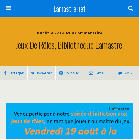
Lamastre.net
8 Août 2022 • Aucun Commentaire
Jeux De Rôles, Bibliothèque Lamastre.
Partager
Tweeter
Épingler
E-mail
SMS