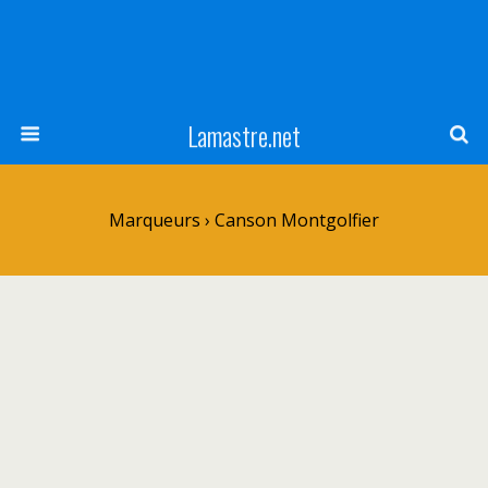
Lamastre.net
Marqueurs › Canson Montgolfier