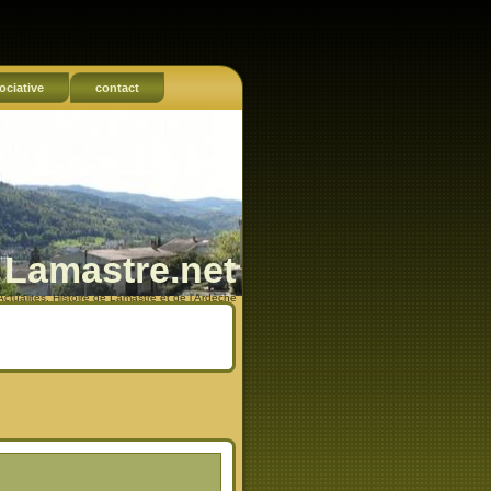
ociative
contact
Lamastre.net
Actualités, Histoire de Lamastre et de l'Ardèche