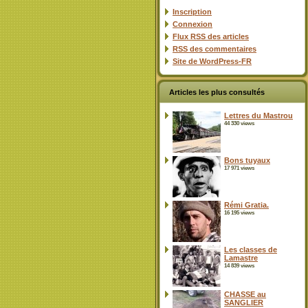
Inscription
Connexion
Flux
RSS
des articles
RSS
des commentaires
Site de WordPress-FR
Articles les plus consultés
Lettres du Mastrou
44 330 views
Bons tuyaux
17 971 views
Rémi Gratia.
16 195 views
Les classes de
Lamastre
14 839 views
CHASSE au
SANGLIER