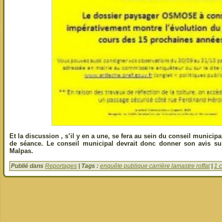
Et la discussion , s’il y en a une, se fera au sein du conseil municip
de séance. Le conseil municipal devrait donc donner son avis sur 
Malpas.
Publié dans
Reportages
| Tags :
enquête publique carrière lamastre roffat
|
1 