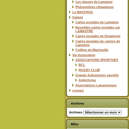
Les classes de Lamastre
Phénomènes climatiques
Le MASTROU
Galerie
Cartes postales de Lamastre
Nouvelles cartes postales sur
LAMASTRE
Cartes postales de Desaignes
Cartes postales du canton de
Lamastre
Collège de Macheville
Vie Associative
ASSOCIATIONS SPORTIVES
BCL
RUGBY CLUB
Grands évènements sportifs
Ardechoise
Associations Lamastroises
contact
Archives
Archives
Méta