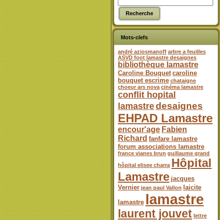
Mots-clefs
andré aziosmanoff
arbre a feuilles
ASVD foot lamastre desaignes
bibliothèque lamastre
Caroline Bouquet
caroline
bouquet escrime
chataigne
choeur ars nova
cinéma lamastre
conflit hopital
desaignes
lamastre
EHPAD Lamastre
encour'age
Fabien
Richard
fanfare lamastre
forum associations lamastre
france vianes brun
guillaume grand
Hôpital
hôpital elisee charra
Lamastre
jacques
Vernier
laicite
jean paul Vallon
lamastre
lamastre
laurent jouvet
lettre