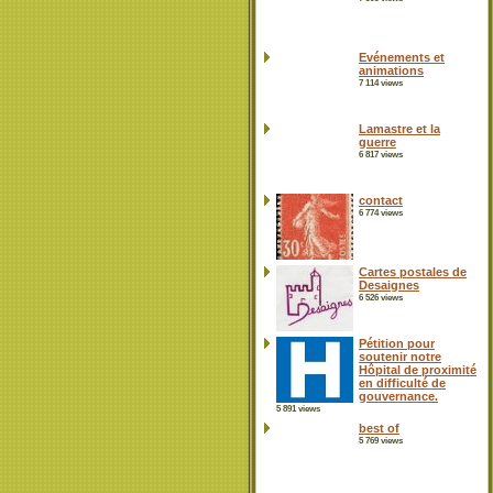
Evénements et
animations
7 114 views
Lamastre et la
guerre
6 817 views
contact
6 774 views
Cartes postales de
Desaignes
6 526 views
Pétition pour
soutenir notre
Hôpital de proximité
en difficulté de
gouvernance.
5 891 views
best of
5 769 views