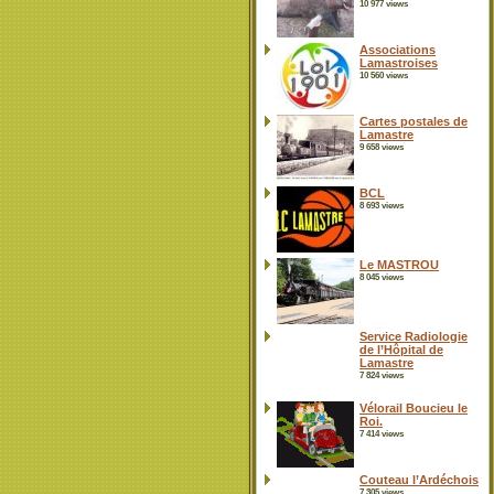
10 977 views
Associations
Lamastroises
10 560 views
Cartes postales de
Lamastre
9 658 views
BCL
8 693 views
Le MASTROU
8 045 views
Service Radiologie
de l’Hôpital de
Lamastre
7 824 views
Vélorail Boucieu le
Roi.
7 414 views
Couteau l’Ardéchois
7 305 views