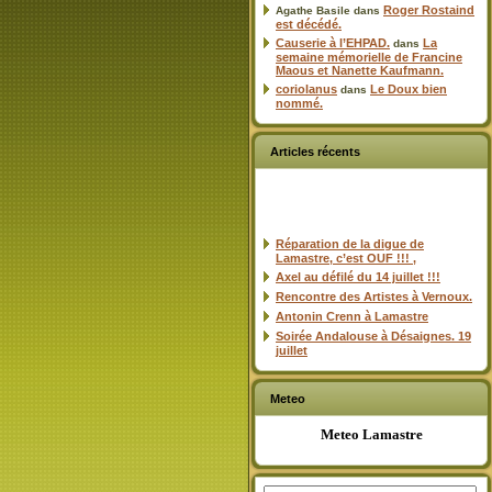
Roger Rostaind
Agathe Basile
dans
est décédé.
Causerie à l’EHPAD.
La
dans
semaine mémorielle de Francine
Maous et Nanette Kaufmann.
coriolanus
Le Doux bien
dans
nommé.
Articles récents
Réparation de la digue de
Lamastre, c’est OUF !!! ,
Axel au défilé du 14 juillet !!!
Rencontre des Artistes à Vernoux.
Antonin Crenn à Lamastre
Soirée Andalouse à Désaignes. 19
juillet
Meteo
Meteo Lamastre