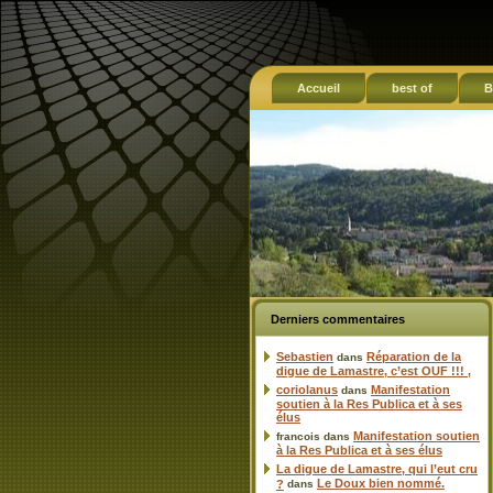
Accueil
best of
B
Derniers commentaires
Sebastien
Réparation de la
dans
digue de Lamastre, c’est OUF !!! ,
coriolanus
Manifestation
dans
soutien à la Res Publica et à ses
élus
Manifestation soutien
francois
dans
à la Res Publica et à ses élus
La digue de Lamastre, qui l’eut cru
Le Doux bien nommé.
?
dans