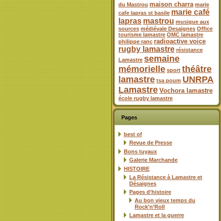
maison charra
du Mastrou
marie
marie café
cafe lapras st basile
lapras
mastrou
musique aux
sources
médiévale Desaignes
Office
tourisme lamastre
OMC lamastre
radioactive voice
philippe ranc
rugby lamastre
résistance
semaine
Lamastre
mémorielle
théâtre
sport
lamastre
UNRPA
tsa poum
Lamastre
Vochora lamastre
école rugby lamastre
Pages
best of
Revue de Presse
Bons tuyaux
Galerie Marchande
HISTOIRE
La Résistance à Lamastre et
Désaignes
Pages d’histoire
Au bon vieux temps du
Rock’n’Roll
Lamastre et la guerre