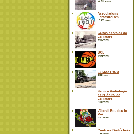
10 977 views
Associations
Lamastroises
10 555 views
Cartes postales de
Lamastre
9 640 views
BCL
8 691 views
Le MASTROU
8 039 views
Service Radiologie
de l’Hôpital de
Lamastre
7 824 views
Vélorail Boucieu le
Roi.
7 410 views
Couteau l’Ardéchois
7 305 views