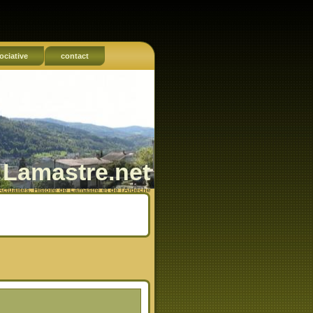
ociative
contact
Lamastre.net
Actualités, Histoire de Lamastre et de l'Ardèche