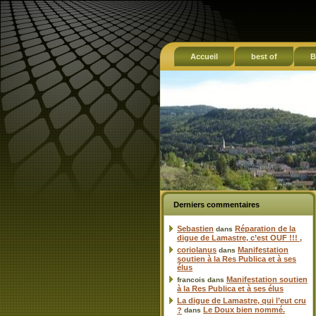
Accueil
best of
B
Derniers commentaires
Sebastien
Réparation de la
dans
digue de Lamastre, c’est OUF !!! ,
coriolanus
Manifestation
dans
soutien à la Res Publica et à ses
élus
Manifestation soutien
francois
dans
à la Res Publica et à ses élus
La digue de Lamastre, qui l’eut cru
Le Doux bien nommé.
?
dans