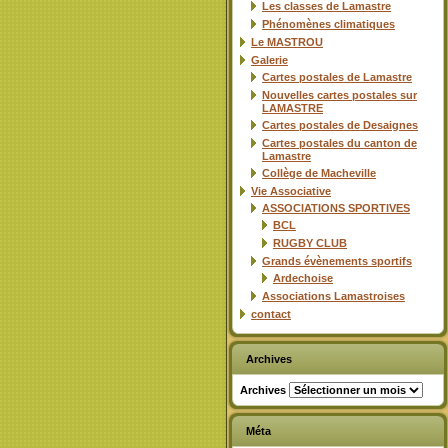
Les classes de Lamastre
Phénomènes climatiques
Le MASTROU
Galerie
Cartes postales de Lamastre
Nouvelles cartes postales sur
LAMASTRE
Cartes postales de Desaignes
Cartes postales du canton de
Lamastre
Collège de Macheville
Vie Associative
ASSOCIATIONS SPORTIVES
BCL
RUGBY CLUB
Grands évènements sportifs
Ardechoise
Associations Lamastroises
contact
Archives
Archives
Méta