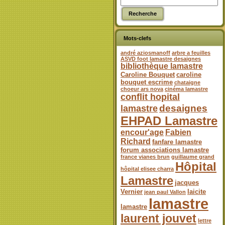
Mots-clefs
andré aziosmanoff
arbre a feuilles
ASVD foot lamastre desaignes
bibliothèque lamastre
Caroline Bouquet
caroline
bouquet escrime
chataigne
choeur ars nova
cinéma lamastre
conflit hopital
desaignes
lamastre
EHPAD Lamastre
encour'age
Fabien
Richard
fanfare lamastre
forum associations lamastre
france vianes brun
guillaume grand
Hôpital
hôpital elisee charra
Lamastre
jacques
Vernier
laicite
jean paul Vallon
lamastre
lamastre
laurent jouvet
lettre