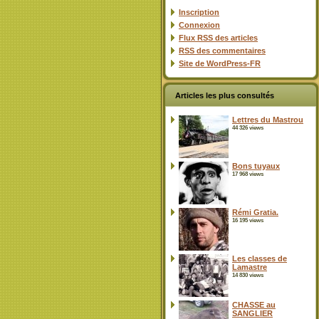
Inscription
Connexion
Flux
RSS
des articles
RSS
des commentaires
Site de WordPress-FR
Articles les plus consultés
Lettres du Mastrou
44 326 views
Bons tuyaux
17 968 views
Rémi Gratia.
16 195 views
Les classes de
Lamastre
14 830 views
CHASSE au
SANGLIER