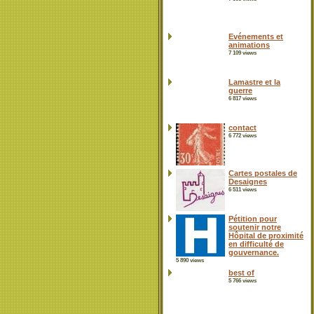
Evénements et
animations
7 109 views
Lamastre et la
guerre
6 817 views
contact
6 772 views
Cartes postales de
Desaignes
6 511 views
Pétition pour
soutenir notre
Hôpital de proximité
en difficulté de
gouvernance.
5 890 views
best of
5 766 views