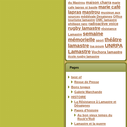
maison charra
du Mastrou
marie
marie café
cafe lapras st basile
lapras
mastrou
musique aux
sources
médiévale Desaignes
Office
tourisme lamastre
OMC lamastre
radioactive voice
philippe ranc
rugby lamastre
résistance
semaine
Lamastre
mémorielle
théâtre
sport
lamastre
UNRPA
tsa poum
Lamastre
Vochora lamastre
école rugby lamastre
Pages
best of
Revue de Presse
Bons tuyaux
Galerie Marchande
HISTOIRE
La Résistance à Lamastre et
Désaignes
Pages d’histoire
Au bon vieux temps du
Rock’n’Roll
Lamastre et la guerre