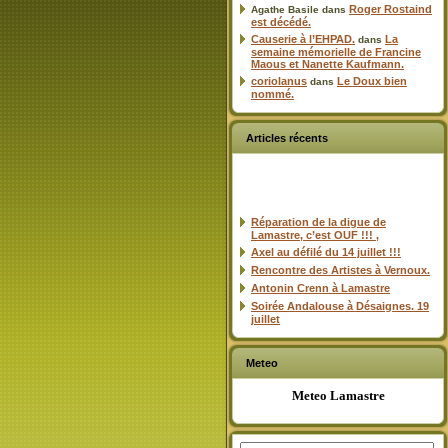
Roger Rostaind
Agathe Basile
dans
est décédé.
Causerie à l’EHPAD.
La
dans
semaine mémorielle de Francine
Maous et Nanette Kaufmann.
coriolanus
Le Doux bien
dans
nommé.
Articles récents
Réparation de la digue de
Lamastre, c’est OUF !!! ,
Axel au défilé du 14 juillet !!!
Rencontre des Artistes à Vernoux.
Antonin Crenn à Lamastre
Soirée Andalouse à Désaignes. 19
juillet
Meteo
Meteo Lamastre