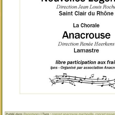
Publié dans
Reportages
| Tags :
concert anacrouse macheville
,
concert nouve