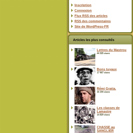
Inscription
Connexion
Flux
RSS
des articles
RSS
des commentaires
Site de WordPress-FR
Articles les plus consultés
Lettres du Mastrou
44 325 views
Bons tuyaux
17 967 views
Rémi Gratia.
16 194 views
Les classes de
Lamastre
14 829 views
CHASSE au
SANGLIER