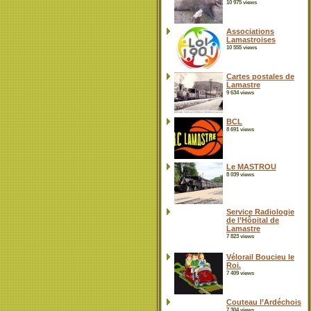
10 975 views
Associations
Lamastroises
10 555 views
Cartes postales de
Lamastre
9 634 views
BCL
8 691 views
Le MASTROU
8 039 views
Service Radiologie
de l’Hôpital de
Lamastre
7 823 views
Vélorail Boucieu le
Roi.
7 409 views
Couteau l’Ardéchois
7 304 views