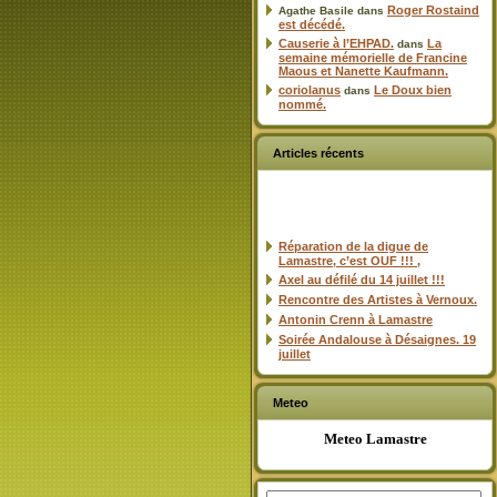
Roger Rostaind
Agathe Basile
dans
est décédé.
Causerie à l’EHPAD.
La
dans
semaine mémorielle de Francine
Maous et Nanette Kaufmann.
coriolanus
Le Doux bien
dans
nommé.
Articles récents
Réparation de la digue de
Lamastre, c’est OUF !!! ,
Axel au défilé du 14 juillet !!!
Rencontre des Artistes à Vernoux.
Antonin Crenn à Lamastre
Soirée Andalouse à Désaignes. 19
juillet
Meteo
Meteo Lamastre