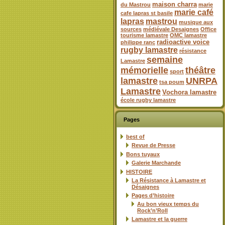
maison charra
du Mastrou
marie
marie café
cafe lapras st basile
lapras
mastrou
musique aux
sources
médiévale Desaignes
Office
tourisme lamastre
OMC lamastre
radioactive voice
philippe ranc
rugby lamastre
résistance
semaine
Lamastre
mémorielle
théâtre
sport
lamastre
UNRPA
tsa poum
Lamastre
Vochora lamastre
école rugby lamastre
Pages
best of
Revue de Presse
Bons tuyaux
Galerie Marchande
HISTOIRE
La Résistance à Lamastre et
Désaignes
Pages d’histoire
Au bon vieux temps du
Rock’n’Roll
Lamastre et la guerre