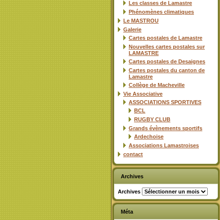
Les classes de Lamastre
Phénomènes climatiques
Le MASTROU
Galerie
Cartes postales de Lamastre
Nouvelles cartes postales sur
LAMASTRE
Cartes postales de Desaignes
Cartes postales du canton de
Lamastre
Collège de Macheville
Vie Associative
ASSOCIATIONS SPORTIVES
BCL
RUGBY CLUB
Grands évènements sportifs
Ardechoise
Associations Lamastroises
contact
Archives
Archives
Méta