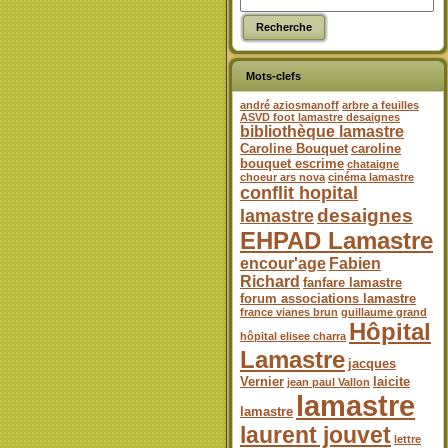
Mots-clefs
andré aziosmanoff
arbre a feuilles
ASVD foot lamastre desaignes
bibliothèque lamastre
Caroline Bouquet
caroline
bouquet escrime
chataigne
choeur ars nova
cinéma lamastre
conflit hopital
desaignes
lamastre
EHPAD Lamastre
encour'age
Fabien
Richard
fanfare lamastre
forum associations lamastre
france vianes brun
guillaume grand
Hôpital
hôpital elisee charra
Lamastre
jacques
Vernier
laicite
jean paul Vallon
lamastre
lamastre
laurent jouvet
lettre