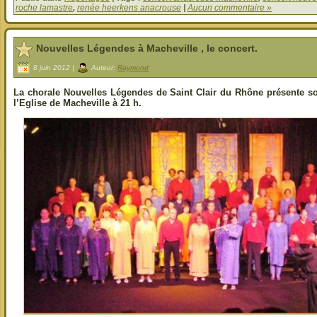
roche lamastre
,
renée heerkens anacrouse
|
Aucun commentaire »
Nouvelles Légendes à Macheville , le concert.
8 juin 2012 |
Auteur:
Raymond
La chorale Nouvelles Légendes de Saint Clair du Rhône présente so
l’Eglise de Macheville à 21 h.