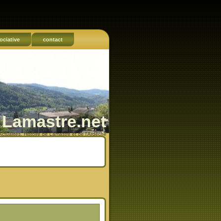
ociative
contact
Lamastre.net
Actualités, Histoire de Lamastre et de l'Ardèche