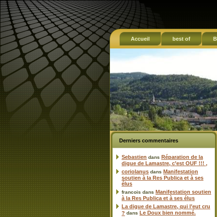
Accueil
best of
B
Derniers commentaires
Sebastien
Réparation de la
dans
digue de Lamastre, c’est OUF !!! ,
coriolanus
Manifestation
dans
soutien à la Res Publica et à ses
élus
Manifestation soutien
francois
dans
à la Res Publica et à ses élus
La digue de Lamastre, qui l’eut cru
Le Doux bien nommé.
?
dans