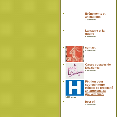
Evénements et
animations
7 108 views
Lamastre et la
guerre
6 817 views
contact
6 771 views
Cartes postales de
Desaignes
6 510 views
Pétition pour
soutenir notre
Hôpital de proximité
en difficulté de
gouvernance.
5 889 views
best of
5 765 views