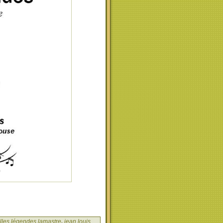
lles légendes lamastre
,
jean louis