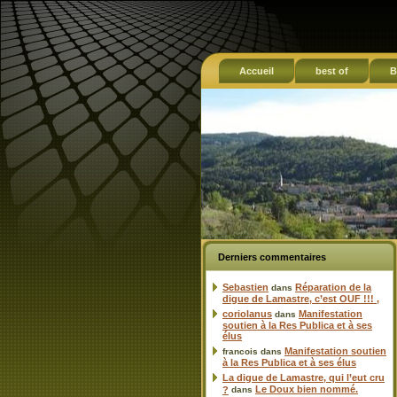
Accueil
best of
B
Derniers commentaires
Sebastien
Réparation de la
dans
digue de Lamastre, c’est OUF !!! ,
coriolanus
Manifestation
dans
soutien à la Res Publica et à ses
élus
Manifestation soutien
francois
dans
à la Res Publica et à ses élus
La digue de Lamastre, qui l’eut cru
Le Doux bien nommé.
?
dans