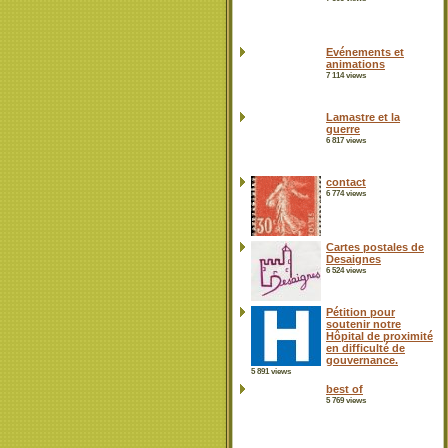
Evénements et
animations
7 114 views
Lamastre et la
guerre
6 817 views
contact
6 774 views
Cartes postales de
Desaignes
6 524 views
Pétition pour
soutenir notre
Hôpital de proximité
en difficulté de
gouvernance.
5 891 views
best of
5 769 views