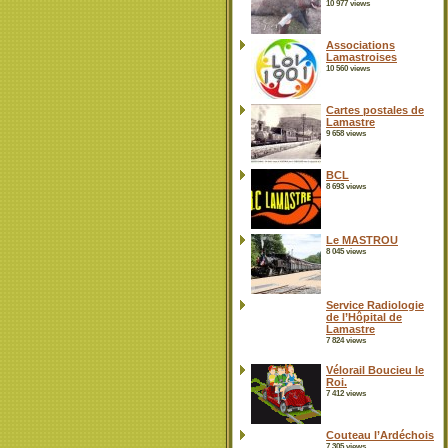
10 977 views
Associations
Lamastroises
10 560 views
Cartes postales de
Lamastre
9 658 views
BCL
8 693 views
Le MASTROU
8 045 views
Service Radiologie
de l’Hôpital de
Lamastre
7 824 views
Vélorail Boucieu le
Roi.
7 412 views
Couteau l’Ardéchois
7 305 views