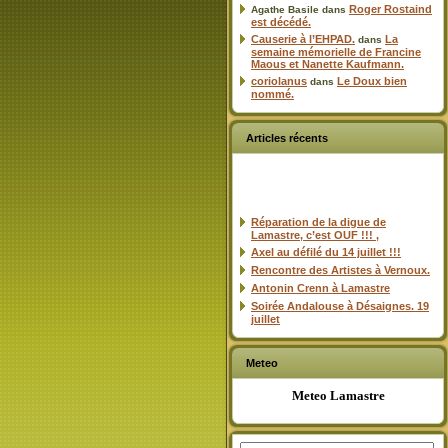
Roger Rostaind
Agathe Basile
dans
est décédé.
Causerie à l’EHPAD.
La
dans
semaine mémorielle de Francine
Maous et Nanette Kaufmann.
coriolanus
Le Doux bien
dans
nommé.
Articles récents
Réparation de la digue de
Lamastre, c’est OUF !!! ,
Axel au défilé du 14 juillet !!!
Rencontre des Artistes à Vernoux.
Antonin Crenn à Lamastre
Soirée Andalouse à Désaignes. 19
juillet
Meteo
Meteo Lamastre