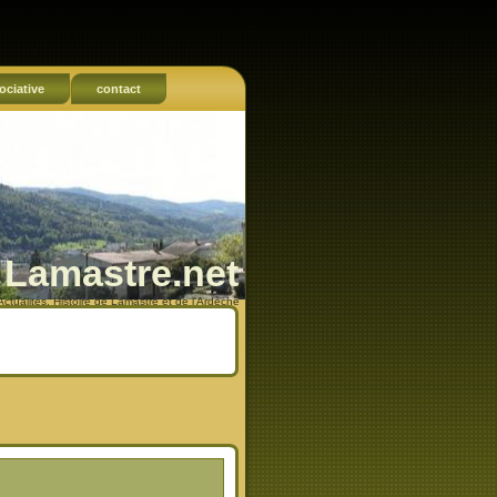
ociative
contact
Lamastre.net
Actualités, Histoire de Lamastre et de l'Ardèche