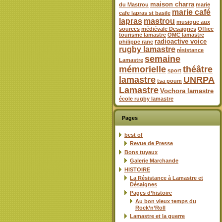
maison charra
du Mastrou
marie
marie café
cafe lapras st basile
lapras
mastrou
musique aux
sources
médiévale Desaignes
Office
tourisme lamastre
OMC lamastre
radioactive voice
philippe ranc
rugby lamastre
résistance
semaine
Lamastre
mémorielle
théâtre
sport
lamastre
UNRPA
tsa poum
Lamastre
Vochora lamastre
école rugby lamastre
Pages
best of
Revue de Presse
Bons tuyaux
Galerie Marchande
HISTOIRE
La Résistance à Lamastre et
Désaignes
Pages d’histoire
Au bon vieux temps du
Rock’n’Roll
Lamastre et la guerre