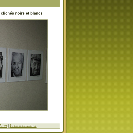
clichés noirs et blancs.
Brun
|
1 commentaire »