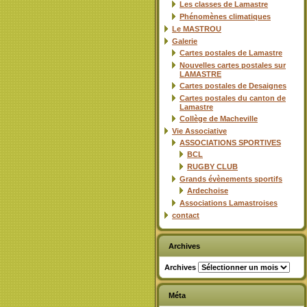
Les classes de Lamastre
Phénomènes climatiques
Le MASTROU
Galerie
Cartes postales de Lamastre
Nouvelles cartes postales sur
LAMASTRE
Cartes postales de Desaignes
Cartes postales du canton de
Lamastre
Collège de Macheville
Vie Associative
ASSOCIATIONS SPORTIVES
BCL
RUGBY CLUB
Grands évènements sportifs
Ardechoise
Associations Lamastroises
contact
Archives
Archives
Méta