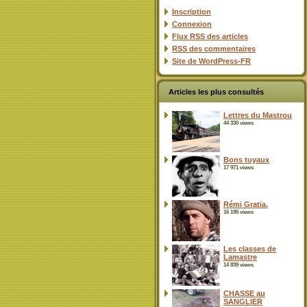
Inscription
Connexion
Flux
RSS
des articles
RSS
des commentaires
Site de WordPress-FR
Articles les plus consultés
Lettres du Mastrou
44 330 views
Bons tuyaux
17 971 views
Rémi Gratia.
16 195 views
Les classes de
Lamastre
14 839 views
CHASSE au
SANGLIER