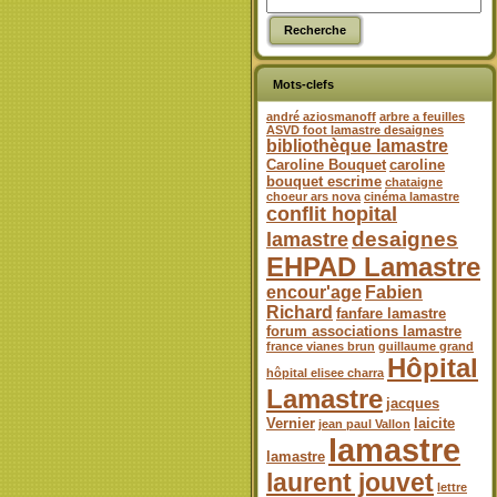
Mots-clefs
andré aziosmanoff
arbre a feuilles
ASVD foot lamastre desaignes
bibliothèque lamastre
Caroline Bouquet
caroline
bouquet escrime
chataigne
choeur ars nova
cinéma lamastre
conflit hopital
desaignes
lamastre
EHPAD Lamastre
encour'age
Fabien
Richard
fanfare lamastre
forum associations lamastre
france vianes brun
guillaume grand
Hôpital
hôpital elisee charra
Lamastre
jacques
Vernier
laicite
jean paul Vallon
lamastre
lamastre
laurent jouvet
lettre