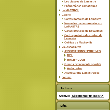
Les classes de Lamastre
Phénomènes climatiques
Le MASTROU
Galerie
Cartes postales de Lamastre
Nouvelles cartes postales sur
LAMASTRE
Cartes postales de Desaignes
Cartes postales du canton de
Lamastre
Collège de Macheville
Vie Associative
ASSOCIATIONS SPORTIVES
BCL
RUGBY CLUB
Grands évènements sportifs
Ardechoise
Associations Lamastroises
contact
Archives
Archives
Méta