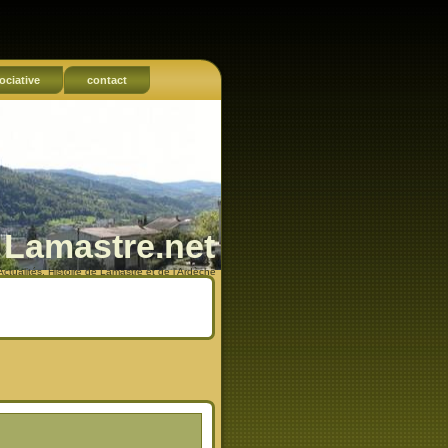
ociative
contact
Lamastre.net
Actualités, Histoire de Lamastre et de l'Ardèche