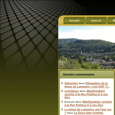
Accueil
best of
B
Derniers commentaires
Sebastien
Réparation de la
dans
digue de Lamastre, c’est OUF !!! ,
coriolanus
Manifestation
dans
soutien à la Res Publica et à ses
élus
Manifestation soutien
francois
dans
à la Res Publica et à ses élus
La digue de Lamastre, qui l’eut cru
Le Doux bien nommé.
?
dans