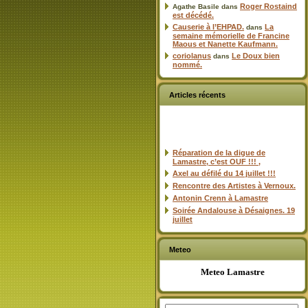
Roger Rostaind
Agathe Basile
dans
est décédé.
Causerie à l’EHPAD.
La
dans
semaine mémorielle de Francine
Maous et Nanette Kaufmann.
coriolanus
Le Doux bien
dans
nommé.
Articles récents
Réparation de la digue de
Lamastre, c’est OUF !!! ,
Axel au défilé du 14 juillet !!!
Rencontre des Artistes à Vernoux.
Antonin Crenn à Lamastre
Soirée Andalouse à Désaignes. 19
juillet
Meteo
Meteo Lamastre