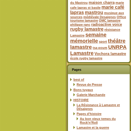
maison charra
du Mastrou
marie
marie café
cafe lapras st basile
lapras
mastrou
musique aux
sources
médiévale Desaignes
Office
tourisme lamastre
OMC lamastre
radioactive voice
philippe ranc
rugby lamastre
résistance
semaine
Lamastre
mémorielle
théâtre
sport
lamastre
UNRPA
tsa poum
Lamastre
Vochora lamastre
école rugby lamastre
Pages
best of
Revue de Presse
Bons tuyaux
Galerie Marchande
HISTOIRE
La Résistance à Lamastre et
Désaignes
Pages d’histoire
Au bon vieux temps du
Rock’n’Roll
Lamastre et la guerre