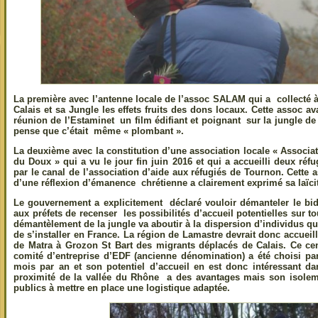
La première avec l’antenne locale de l’assoc SALAM qui a collecté à
Calais et sa Jungle les effets fruits des dons locaux. Cette assoc ava
réunion de l’Estaminet un film édifiant et poignant sur la jungle de
pense que c’était même « plombant ».
La deuxième avec la constitution d’une association locale « Associat
du Doux » qui a vu le jour fin juin 2016 et qui a accueilli deux ré
par le canal de l’association d’aide aux réfugiés de Tournon. Cette a
d’une réflexion d’émanence chrétienne a clairement exprimé sa laïcité
Le gouvernement a explicitement déclaré vouloir démanteler le bid
aux préfets de recenser les possibilités d’accueil potentielles sur tou
démantèlement de la jungle va aboutir à la dispersion d’individus qui 
de s’installer en France. La région de Lamastre devrait donc accuei
de Matra à Grozon St Bart des migrants déplacés de Calais. Ce ce
comité d’entreprise d’EDF (ancienne dénomination) a été choisi par 
mois par an et son potentiel d’accueil en est donc intéressant da
proximité de la vallée du Rhône a des avantages mais son isolemen
publics à mettre en place une logistique adaptée.