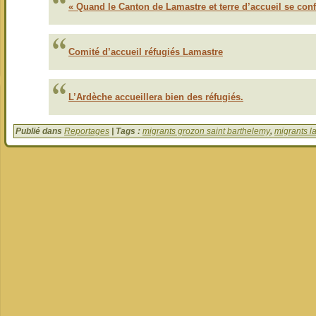
« Quand le Canton de Lamastre et terre d’accueil se conf
Comité d’accueil réfugiés Lamastre
L’Ardèche accueillera bien des réfugiés.
Publié dans
Reportages
| Tags :
migrants grozon saint barthelemy
,
migrants l