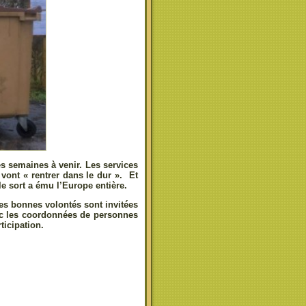
es semaines à venir. Les services
 vont « rentrer dans le dur ». Et
e sort a ému l’Europe entière.
es bonnes volontés sont invitées
onc les coordonnées de personnes
ticipation.