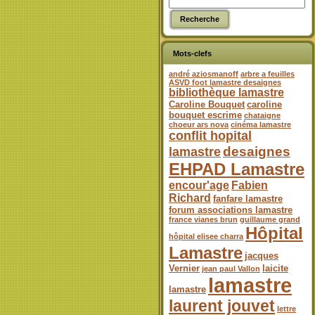
Mots-clefs
andré aziosmanoff
arbre a feuilles
ASVD foot lamastre desaignes
bibliothèque lamastre
Caroline Bouquet
caroline
bouquet escrime
chataigne
choeur ars nova
cinéma lamastre
conflit hopital
desaignes
lamastre
EHPAD Lamastre
encour'age
Fabien
Richard
fanfare lamastre
forum associations lamastre
france vianes brun
guillaume grand
Hôpital
hôpital elisee charra
Lamastre
jacques
Vernier
laicite
jean paul Vallon
lamastre
lamastre
laurent jouvet
lettre