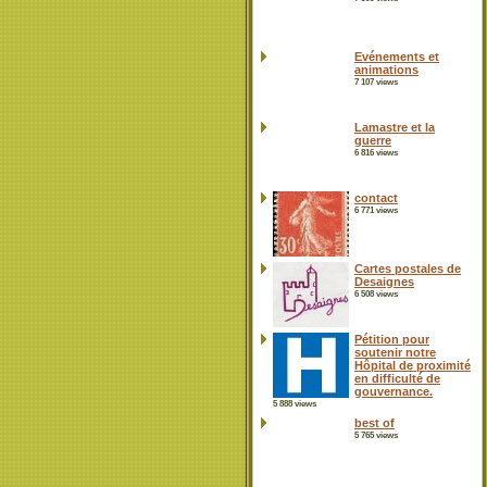
Evénements et
animations
7 107 views
Lamastre et la
guerre
6 816 views
contact
6 771 views
Cartes postales de
Desaignes
6 508 views
Pétition pour
soutenir notre
Hôpital de proximité
en difficulté de
gouvernance.
5 888 views
best of
5 765 views