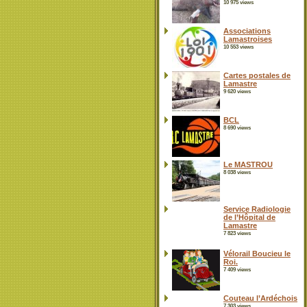
10 975 views
Associations
Lamastroises
10 553 views
Cartes postales de
Lamastre
9 620 views
BCL
8 690 views
Le MASTROU
8 038 views
Service Radiologie
de l’Hôpital de
Lamastre
7 823 views
Vélorail Boucieu le
Roi.
7 409 views
Couteau l’Ardéchois
7 303 views