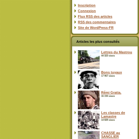
Inscription
Connexion
Flux
RSS
des articles
RSS
des commentaires
Site de WordPress-FR
Articles les plus consultés
Lettres du Mastrou
44 323 views
Bons tuyaux
17 967 views
Rémi Gratia.
16 194 views
Les classes de
Lamastre
14 828 views
CHASSE au
SANGLIER