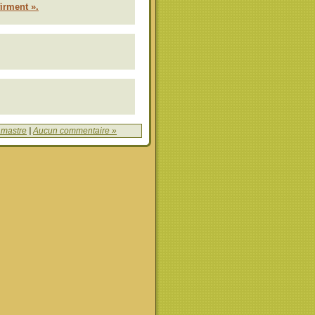
irment ».
amastre
|
Aucun commentaire »