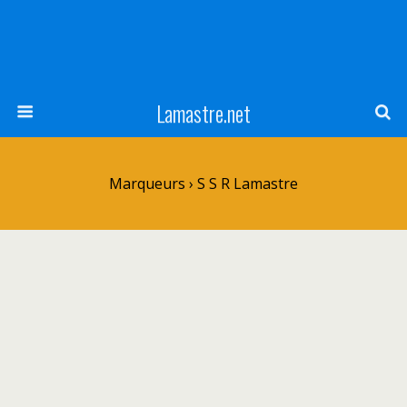
Lamastre.net
Marqueurs › S S R Lamastre