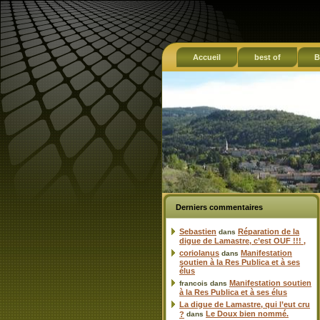
Accueil
best of
B
Derniers commentaires
Sebastien
Réparation de la
dans
digue de Lamastre, c’est OUF !!! ,
coriolanus
Manifestation
dans
soutien à la Res Publica et à ses
élus
Manifestation soutien
francois
dans
à la Res Publica et à ses élus
La digue de Lamastre, qui l’eut cru
Le Doux bien nommé.
?
dans