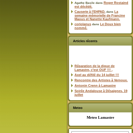
Roger Rostaind
Agathe Basile
dans
est décédé.
Causerie à l’EHPAD.
La
dans
semaine mémorielle de Francine
Maous et Nanette Kaufmann.
coriolanus
Le Doux bien
dans
nommé.
Articles récents
Réparation de la digue de
Lamastre, c’est OUF !!! ,
Axel au défilé du 14 juillet !!!
Rencontre des Artistes à Vernoux.
Antonin Crenn à Lamastre
Soirée Andalouse à Désaignes. 19
juillet
Meteo
Meteo Lamastre