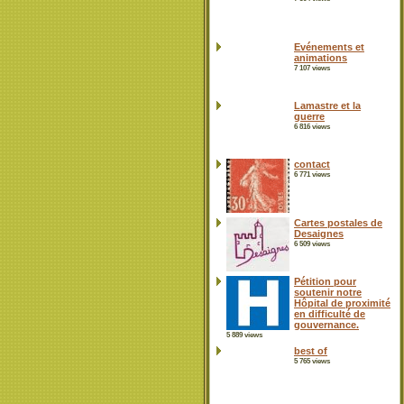
Evénements et
animations
7 107 views
Lamastre et la
guerre
6 816 views
contact
6 771 views
Cartes postales de
Desaignes
6 509 views
Pétition pour
soutenir notre
Hôpital de proximité
en difficulté de
gouvernance.
5 889 views
best of
5 765 views