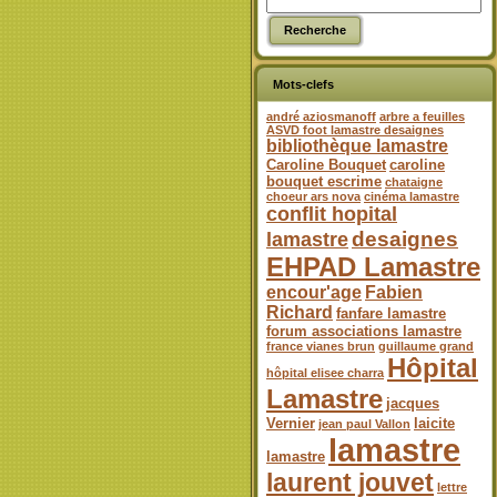
Mots-clefs
andré aziosmanoff
arbre a feuilles
ASVD foot lamastre desaignes
bibliothèque lamastre
Caroline Bouquet
caroline
bouquet escrime
chataigne
choeur ars nova
cinéma lamastre
conflit hopital
desaignes
lamastre
EHPAD Lamastre
encour'age
Fabien
Richard
fanfare lamastre
forum associations lamastre
france vianes brun
guillaume grand
Hôpital
hôpital elisee charra
Lamastre
jacques
Vernier
laicite
jean paul Vallon
lamastre
lamastre
laurent jouvet
lettre