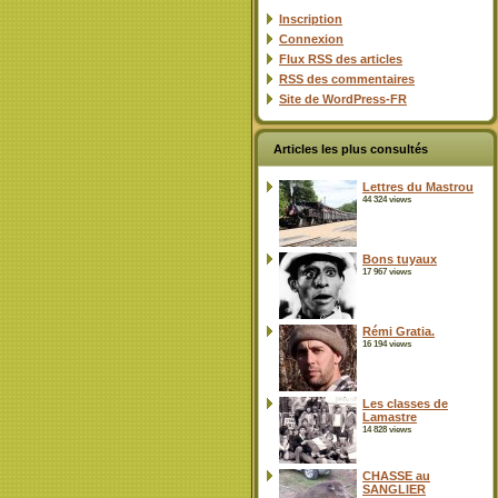
Inscription
Connexion
Flux
RSS
des articles
RSS
des commentaires
Site de WordPress-FR
Articles les plus consultés
Lettres du Mastrou
44 324 views
Bons tuyaux
17 967 views
Rémi Gratia.
16 194 views
Les classes de
Lamastre
14 828 views
CHASSE au
SANGLIER