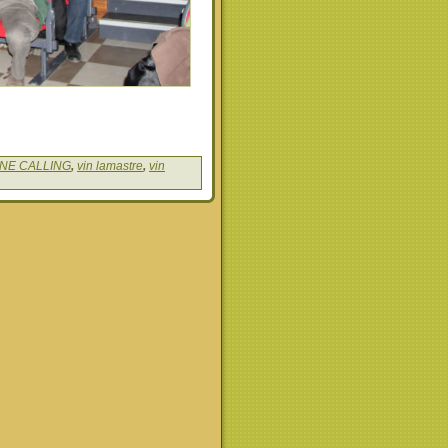
NE CALLING
,
vin lamastre
,
vin