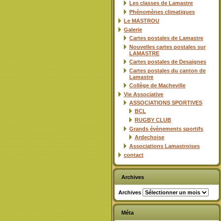
Les classes de Lamastre
Phénomènes climatiques
Le MASTROU
Galerie
Cartes postales de Lamastre
Nouvelles cartes postales sur
LAMASTRE
Cartes postales de Desaignes
Cartes postales du canton de
Lamastre
Collège de Macheville
Vie Associative
ASSOCIATIONS SPORTIVES
BCL
RUGBY CLUB
Grands évènements sportifs
Ardechoise
Associations Lamastroises
contact
Archives
Archives
Méta