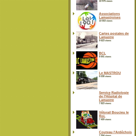
10 975 views
Associations
Lamastroises
10 553 views
Cartes postales de
Lamastre
9 623 views
BCL
8 691 views
Le MASTROU
8 038 views
Service Radiologie
de l’Hôpital de
Lamastre
7 823 views
Vélorail Boucieu le
Roi.
7 409 views
Couteau l’Ardéchois
7 304 views