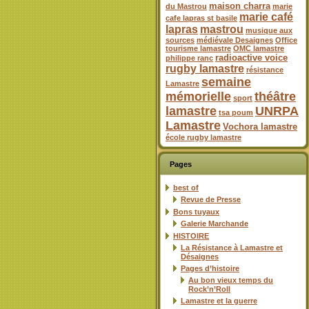
maison charra
du Mastrou
marie
marie café
cafe lapras st basile
lapras
mastrou
musique aux
sources
médiévale Desaignes
Office
tourisme lamastre
OMC lamastre
radioactive voice
philippe ranc
rugby lamastre
résistance
semaine
Lamastre
mémorielle
théâtre
sport
lamastre
UNRPA
tsa poum
Lamastre
Vochora lamastre
école rugby lamastre
Pages
best of
Revue de Presse
Bons tuyaux
Galerie Marchande
HISTOIRE
La Résistance à Lamastre et
Désaignes
Pages d’histoire
Au bon vieux temps du
Rock’n’Roll
Lamastre et la guerre