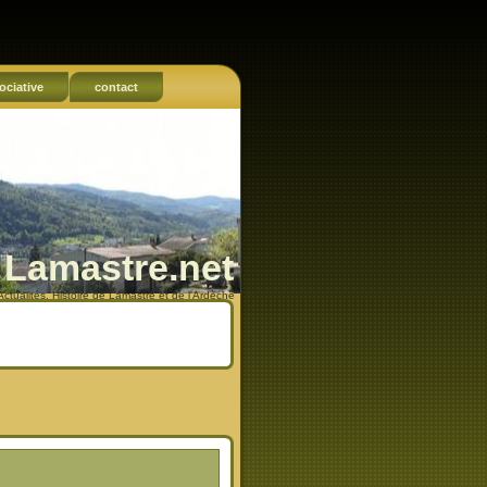
ociative
contact
Lamastre.net
Actualités, Histoire de Lamastre et de l'Ardèche