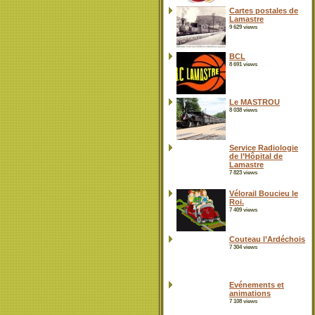
Cartes postales de
Lamastre
9 629 views
BCL
8 691 views
Le MASTROU
8 038 views
Service Radiologie
de l’Hôpital de
Lamastre
7 823 views
Vélorail Boucieu le
Roi.
7 409 views
Couteau l’Ardéchois
7 304 views
Evénements et
animations
7 108 views