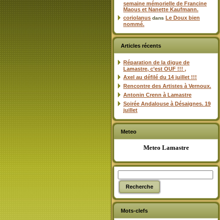
semaine mémorielle de Francine
Maous et Nanette Kaufmann.
coriolanus
Le Doux bien
dans
nommé.
Articles récents
Réparation de la digue de
Lamastre, c’est OUF !!! ,
Axel au défilé du 14 juillet !!!
Rencontre des Artistes à Vernoux.
Antonin Crenn à Lamastre
Soirée Andalouse à Désaignes. 19
juillet
Meteo
Meteo Lamastre
Mots-clefs