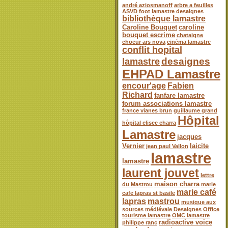
andré aziosmanoff
arbre a feuilles
ASVD foot lamastre desaignes
bibliothèque lamastre
Caroline Bouquet
caroline
bouquet escrime
chataigne
choeur ars nova
cinéma lamastre
conflit hopital
desaignes
lamastre
EHPAD Lamastre
encour'age
Fabien
Richard
fanfare lamastre
forum associations lamastre
france vianes brun
guillaume grand
Hôpital
hôpital elisee charra
Lamastre
jacques
Vernier
laicite
jean paul Vallon
lamastre
lamastre
laurent jouvet
lettre
maison charra
du Mastrou
marie
marie café
cafe lapras st basile
lapras
mastrou
musique aux
sources
médiévale Desaignes
Office
tourisme lamastre
OMC lamastre
radioactive voice
philippe ranc