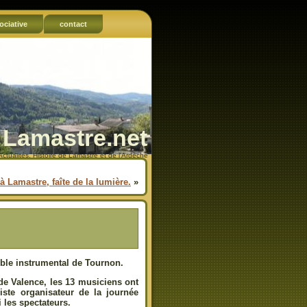
ociative
contact
Lamastre.net
Actualités, Histoire de Lamastre et de l'Ardèche
à Lamastre, faîte de la lumière.
»
ble instrumental de Tournon.
de Valence, les 13 musiciens ont
iste organisateur de la journée
 les spectateurs.