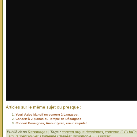
Articles sur le même sujet ou presque :
Youri Azios Manoff en concert à Lamastre.
Concert à 2 pianos au Temple de Désaignes
Concert Désaignes, Amour tyran, cœur stupide!
Publié dans
Reportages
| Tags :
concert orgue desaignes
,
concerto¨G F HaÊn
Tain
,
laurent jouvet
,
Ombeline Challéat
,
symphonie F J Gossec