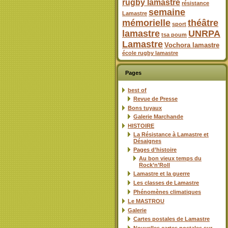
rugby lamastre
résistance
semaine
Lamastre
mémorielle
théâtre
sport
lamastre
UNRPA
tsa poum
Lamastre
Vochora lamastre
école rugby lamastre
Pages
best of
Revue de Presse
Bons tuyaux
Galerie Marchande
HISTOIRE
La Résistance à Lamastre et
Désaignes
Pages d’histoire
Au bon vieux temps du
Rock’n’Roll
Lamastre et la guerre
Les classes de Lamastre
Phénomènes climatiques
Le MASTROU
Galerie
Cartes postales de Lamastre