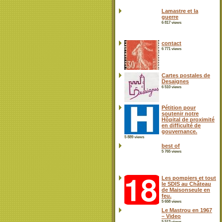
Lamastre et la
guerre
6 817 views
contact
6 771 views
Cartes postales de
Desaignes
6 510 views
Pétition pour
soutenir notre
Hôpital de proximité
en difficulté de
gouvernance.
5 889 views
best of
5 765 views
Les pompiers et tout
le SDIS au Château
de Maisonseule en
feu.
5 658 views
Le Mastrou en 1967
– Video
5 513 views