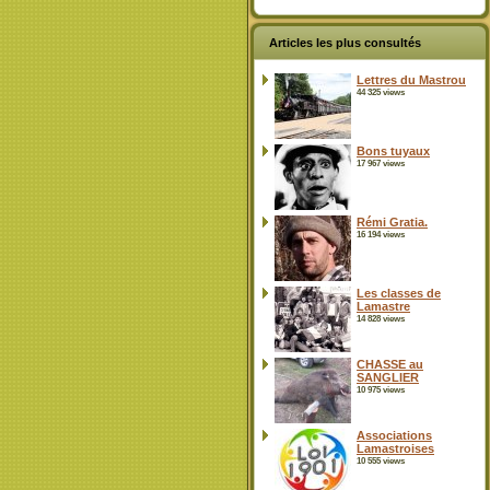
Articles les plus consultés
Lettres du Mastrou
44 325 views
Bons tuyaux
17 967 views
Rémi Gratia.
16 194 views
Les classes de
Lamastre
14 828 views
CHASSE au
SANGLIER
10 975 views
Associations
Lamastroises
10 555 views