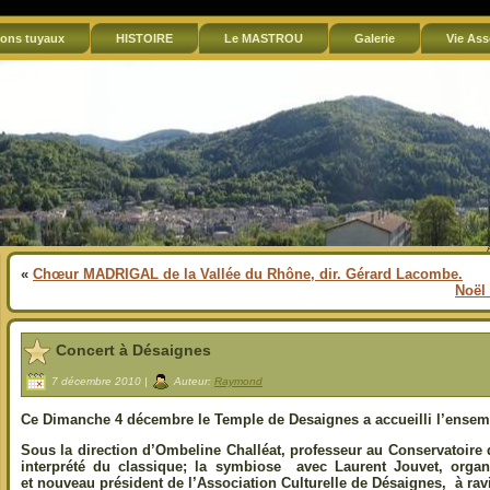
ons tuyaux
HISTOIRE
Le MASTROU
Galerie
Vie Ass
«
Chœur MADRIGAL de la Vallée du Rhône, dir. Gérard Lacombe.
Noël 
Concert à Désaignes
7 décembre 2010 |
Auteur:
Raymond
Ce Dimanche 4 décembre le Temple de Desaignes a accueilli l’ensem
Sous la direction d’Ombeline Challéat, professeur au Conservatoire 
interprété du classique; la symbiose avec Laurent Jouvet, organ
et nouveau président de l’Association Culturelle de Désaignes, à ravi