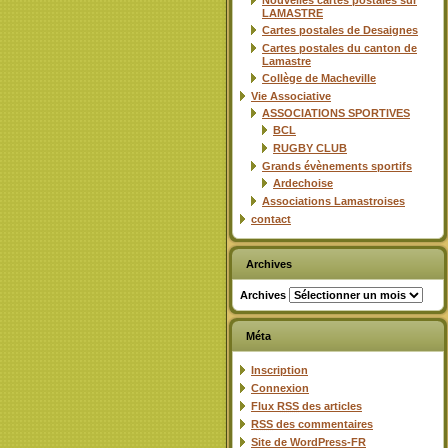
Nouvelles cartes postales sur
LAMASTRE
Cartes postales de Desaignes
Cartes postales du canton de
Lamastre
Collège de Macheville
Vie Associative
ASSOCIATIONS SPORTIVES
BCL
RUGBY CLUB
Grands évènements sportifs
Ardechoise
Associations Lamastroises
contact
Archives
Archives
Méta
Inscription
Connexion
Flux
RSS
des articles
RSS
des commentaires
Site de WordPress-FR