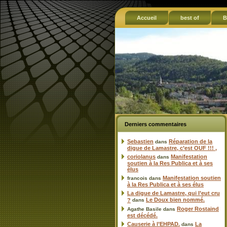
Accueil
best of
B
Derniers commentaires
Sebastien
Réparation de la
dans
digue de Lamastre, c’est OUF !!! ,
coriolanus
Manifestation
dans
soutien à la Res Publica et à ses
élus
Manifestation soutien
francois
dans
à la Res Publica et à ses élus
La digue de Lamastre, qui l’eut cru
Le Doux bien nommé.
?
dans
Roger Rostaind
Agathe Basile
dans
est décédé.
Causerie à l’EHPAD.
La
dans