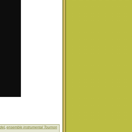
del
,
ensemble instrumental Tournon