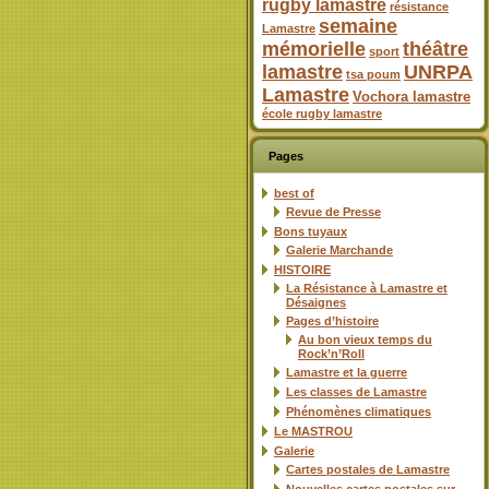
rugby lamastre
résistance
semaine
Lamastre
mémorielle
théâtre
sport
lamastre
UNRPA
tsa poum
Lamastre
Vochora lamastre
école rugby lamastre
Pages
best of
Revue de Presse
Bons tuyaux
Galerie Marchande
HISTOIRE
La Résistance à Lamastre et
Désaignes
Pages d’histoire
Au bon vieux temps du
Rock’n’Roll
Lamastre et la guerre
Les classes de Lamastre
Phénomènes climatiques
Le MASTROU
Galerie
Cartes postales de Lamastre