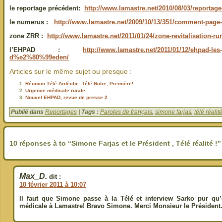
le reportage précédent:
http://www.lamastre.net/2010/08/03/reportage-
le numerus :
http://www.lamastre.net/2009/10/13/351/comment-pag
zone ZRR :
http://www.lamastre.net/2011/01/24/zone-revitalisation-r
l’EHPAD :
http://www.lamastre.net/2011/01/12/ehpad-les-
d%e2%80%99eden/
Articles sur le même sujet ou presque :
Réunion Télé Ardèche: Télé Notre, Première!
Urgence médicale rurale
Nouvel EHPAD, revue de presse 2
Publié dans
Reportages
| Tags :
Paroles de français
,
simone farjas
,
télé réalit
10 réponses à to “Simone Farjas et le Président , Télé réalité !”
Max_D.
dit :
10 février 2011 à 10:07
Il faut que Simone passe à la Télé et interview Sarko pur qu
médicale à Lamastre! Bravo Simone. Merci Monsieur le Président