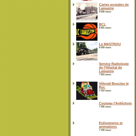
Cartes postales de
Lamastre
9 635 views
BCL
8 691 views
Le MASTROU
8 039 views
Service Radiologie
de l’Hôpital de
Lamastre
7 823 views
Vélorail Boucieu le
Roi.
7 410 views
Couteau l’Ardéchois
7 305 views
Evénements et
animations
7 108 views