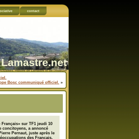
ociative
contact
Lamastre.net
Actualités, Histoire de Lamastre et de l'Ardèche
iel.
ippe Bosc communiqué officiel.
»
e Français» sur TF1 jeudi 10
de concitoyens, a annoncé
ierre Pernaut, juste après le
réoccupations des Français,