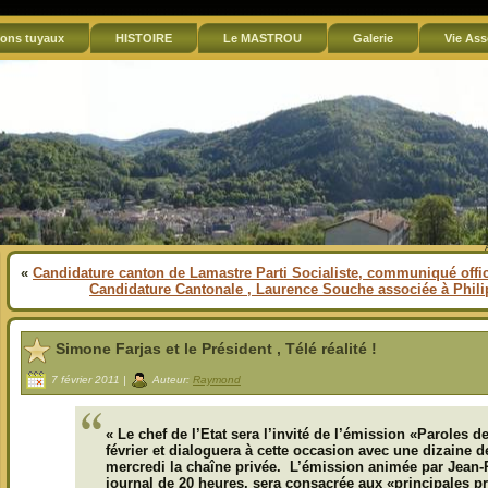
ons tuyaux
HISTOIRE
Le MASTROU
Galerie
Vie Ass
«
Candidature canton de Lamastre Parti Socialiste, communiqué offic
Candidature Cantonale , Laurence Souche associée à Phil
Simone Farjas et le Président , Télé réalité !
7 février 2011 |
Auteur:
Raymond
« Le chef de l’Etat sera l’invité de l’émission «Paroles d
février et dialoguera à cette occasion avec une dizaine 
mercredi la chaîne privée. L’émission animée par Jean-P
journal de 20 heures, sera consacrée aux «principales p