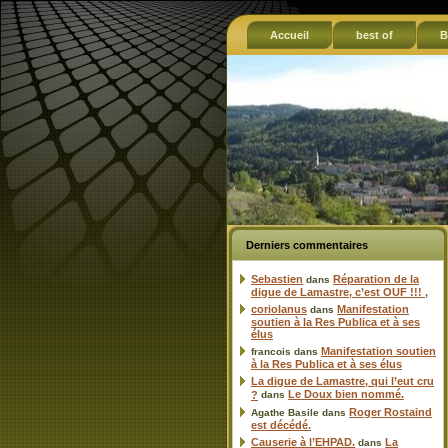
Accueil
best of
B
Derniers commentaires
Sebastien
Réparation de la
dans
digue de Lamastre, c’est OUF !!! ,
coriolanus
Manifestation
dans
soutien à la Res Publica et à ses
élus
Manifestation soutien
francois
dans
à la Res Publica et à ses élus
La digue de Lamastre, qui l’eut cru
Le Doux bien nommé.
?
dans
Roger Rostaind
Agathe Basile
dans
est décédé.
Causerie à l’EHPAD.
La
dans