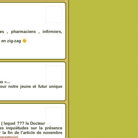
es , pharmaciens , infirmiers,
te en zig-zag
pas »…
our notre jeune et futur unique
 ( lequel ??? le Docteur
es inquiétudes sur la présence
 la fin de l’article de novembre
amastrois/
.