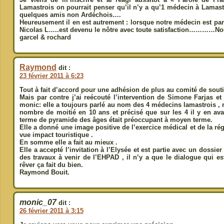
Lamastrois on pourrait penser qu’il n’y a qu’1 médecin à Lamastre
quelques amis non Ardéchois….
Heureusement il en est autrement : lorsque notre médecin est parti
Nicolas L…..est devenu le nôtre avec toute satisfaction…………No
garcel & rochard
Raymond
dit :
23 février 2011 à 6:23
Tout à fait d’accord pour une adhésion de plus au comité de souti
Mais par contre j’ai reécouté l’intervention de Simone Farjas e
monic: elle a toujours parlé au nom des 4 médecins lamastrois , 
nombre de moitié en 10 ans et précisé que sur les 4 il y en ava
terme de pyramide des âges était préoccupant à moyen terme.
Elle a donné une image positive de l’exercice médical et de la ré
vue impact touristique .
En somme elle a fait au mieux .
Elle a accepté l’invitation à l’Elysée et est partie avec un dossie
des travaux à venir de l’EHPAD , il n’y a que le dialogue qui es
rêver ça fait du bien.
Raymond Bouit.
monic_07
dit :
26 février 2011 à 3:15