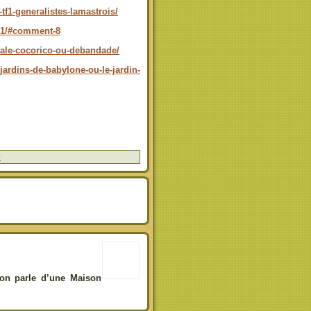
tf1-generalistes-lamastrois/
e-1/#comment-8
urale-cocorico-ou-debandade/
jardins-de-babylone-ou-le-jardin-
é
’on parle d’une Maison
.