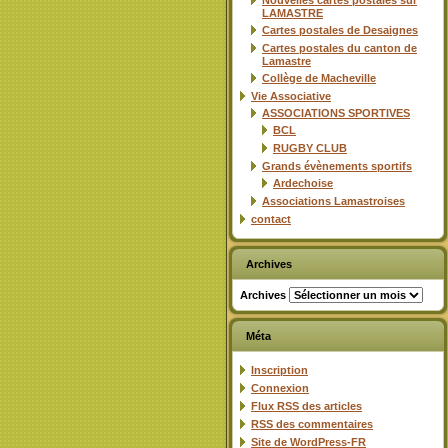
Nouvelles cartes postales sur
LAMASTRE
Cartes postales de Desaignes
Cartes postales du canton de
Lamastre
Collège de Macheville
Vie Associative
ASSOCIATIONS SPORTIVES
BCL
RUGBY CLUB
Grands évènements sportifs
Ardechoise
Associations Lamastroises
contact
Archives
Archives
Méta
Inscription
Connexion
Flux
RSS
des articles
RSS
des commentaires
Site de WordPress-FR