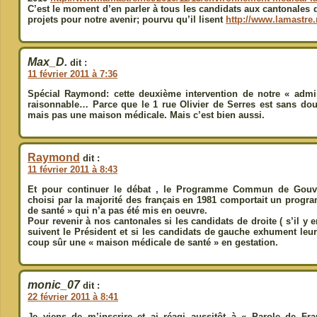
C’est le moment d’en parler à tous les candidats aux cantonales 
projets pour notre avenir; pourvu qu’il lisent
http://www.lamastre
Max_D.
dit :
11 février 2011 à 7:36
Spécial Raymond: cette deuxième intervention de notre « admi
raisonnable… Parce que le 1 rue Olivier de Serres est sans do
mais pas une maison médicale. Mais c’est bien aussi.
Raymond
dit :
11 février 2011 à 8:43
Et pour continuer le débat , le Programme Commun de Gouve
choisi par la majorité des français en 1981 comportait un progr
de santé » qui n’a pas été mis en oeuvre.
Pour revenir à nos cantonales si les candidats de droite ( s’il y 
suivent le Président et si les candidats de gauche exhument 
coup sûr une « maison médicale de santé » en gestation.
monic_07
dit :
22 février 2011 à 8:41
Je viens de m’inscrire et ai réagi aussitôt à « Parole de Fra