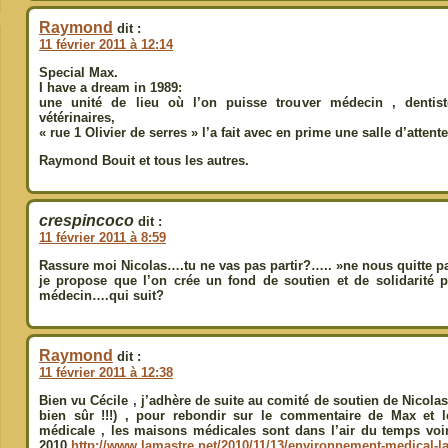
Raymond
dit :
11 février 2011 à 12:14
Special Max.
I have a dream in 1989:
une unité de lieu où l’on puisse trouver médecin , dentist
vétérinaires,
« rue 1 Olivier de serres » l’a fait avec en prime une salle d’atten
Raymond Bouit et tous les autres.
crespincoco
dit :
11 février 2011 à 8:59
Rassure moi Nicolas….tu ne vas pas partir?….. »ne nous quitte 
je propose que l’on crée un fond de soutien et de solidarité p
médecin….qui suit?
Raymond
dit :
11 février 2011 à 12:38
Bien vu Cécile , j’adhère de suite au comité de soutien de Nicolas
bien sûr !!!) , pour rebondir sur le commentaire de Max et l
médicale , les maisons médicales sont dans l’air du temps voir
2010
http://www.lamastre.net/2010/11/13/environnement-medical-l