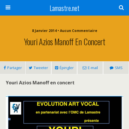
Lamastre.net
8 Janvier 2014 • Aucun Commentaire
Youri Azios Manoff En Concert
Partager
Tweeter
Épingler
E-mail
SMS
Youri Azios Manoff en concert